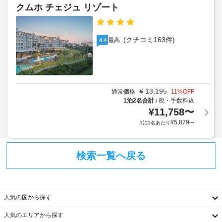
の
場
クムホ チェジュ リゾート
冷
定
(無
蔵
め
料)
庫
る
と
(クチコミ163件)
最高
4.4
利
コ
ン
用
ロ
規
付
約
き
に
の
¥
13,195
通常価格
11
%OFF
従
キ
1泊2名合計
税・手数料込
/
っ
ッ
¥
11,758
〜
チ
て、
¥
5,879
1泊1名あたり
〜
ン
追
が
加
備
ゲ
わ
検索一覧へ戻る
ス
り、
ト
快
適
料
に
金
お
人気の国から探す
が
過
か
ご
人気のエリアから探す
か