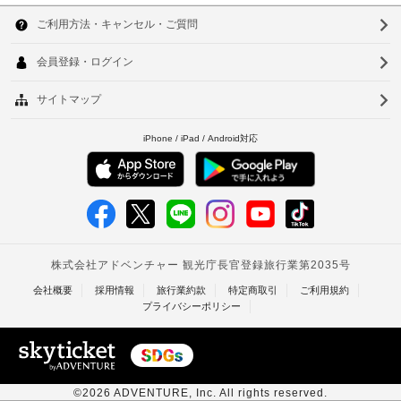
し
韓
る
い
国
た
ソ
場
だ
合
台
ウ
け
が
ま
湾
ル
あ
す。
り
WiFi 
中
釜
ま
(無
国
料)
す
山
の
場
香
仁
ほ
合
か、
港
に
川
LED 
よ
テ
ベ
台
り、
レ
ビ
ト
チ
北
も
ェ
ナ
ご
台
ッ
利
ム
ク
南
用
イ
い
タ
高
ン
た
だ
時
イ
雄
け
に