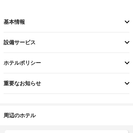
客
基本情報
室
の
設
設
設備サービス
備
備・
と
サ
サ
チ
ー
ー
ホテルポリシー
ェ
ビ
ビ
ッ
ス
ス
特
バ
ク
に
重要なお知らせ
ケ
イ
あ
ー
全
り
ン
シ
ま
館
ョ
16:00
せ
禁
ン
-
ん
煙
ホ
21:00
周辺のホテル
ー
施
ム
駐
に
設
車
は