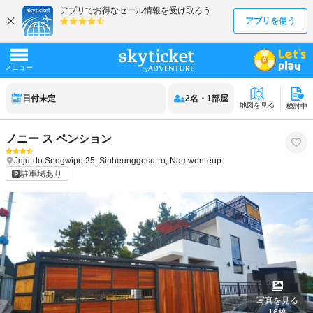
日付未定
2
名
・
1
部屋
地図を見る
検討中
ノニー ス ペンション
Jeju-do
Seogwipo
25, Sinheunggosu-ro, Namwon-eup
駐車場あり
写真を見る
16
枚