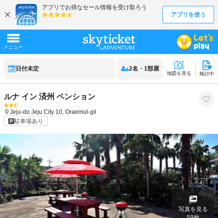
日付未定
2
名
・
1
部屋
地図を見る
検討中
ルナ イン 済州 ペンション
Jeju-do
Jeju City
10, Oraemul-gil
駐車場あり
写真を見る
59
枚