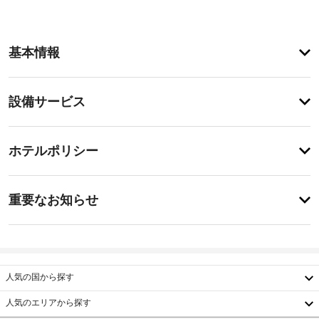
ア
基本情報
メ
ニ
テ
設
設備サービス
ィ
備・
こ
の
サ
登
コ
録
ー
ホテルポリシー
ン
が
ビ
ド
あ
ミ
ス
特
り
ニ
に
ま
重要なお知らせ
ア
あ
せ
ム
施
り
ん
は
ま
設
禁
せ
か
煙
ん
ら
で、
人気の国から探す
の
滞
距
在
人気のエリアから探す
中
離
韓