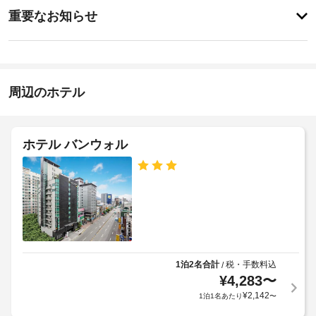
そ
ク
に
重要なお知らせ
れ
イ
あ
ぞ
全
り
ン
れ
ま
館
異
22:00
せ
禁
な
-
ん
煙
る
深
周辺のホテル
装
夜
飾
0
手
の
時
荷
が
物
ホテル バンウォル
施
施
保
さ
設
管
れ
の
た、
サ
定
全
ー
め
部
ビ
る
で 
ス
利
46 
室
用
駐
あ
規
1泊2名合計
税・手数料込
/
る
車
¥
4,283
〜
約
客
場
に
¥
2,142
1泊1名あたり
〜
室
(無
従
に