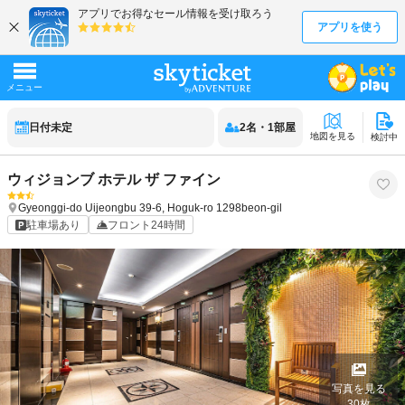
日付未定
2
名
・
1
部屋
地図を見る
検討中
ウィジョンブ ホテル ザ ファイン
Gyeonggi-do
Uijeongbu
39-6, Hoguk-ro 1298beon-gil
駐車場あり
フロント24時間
写真を見る
30
枚