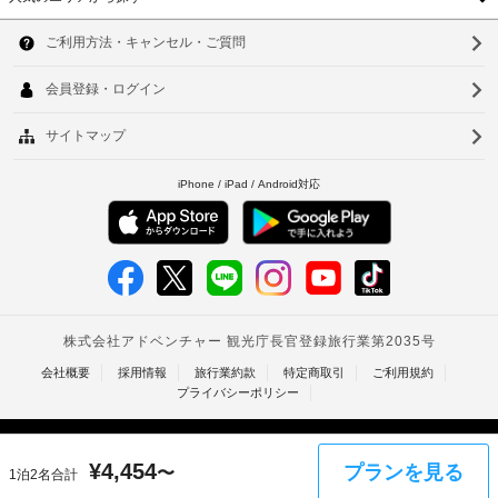
合
韓
ろ
に
ぎ
国
よ
ソ
い
り、
た
台
ウ
だ
チ
け
ェ
湾
ル
ま
ッ
す。
中
釜
ク
有
イ
国
線
山
ン
イ
香
仁
ン
時
タ
に
港
川
ー
政
ネ
ベ
台
府
ッ
発
ト
ト
北
行
ア
ナ
台
ク
の
セ
写
ム
南
ス 
真
/ 
タ
高
付
WiFi 
¥
4,454
プランを見る
き
〜
1泊2名合計
(無
イ
雄
身
料) 