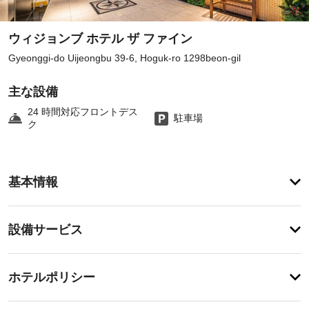
ウィジョンブ ホテル ザ ファイン
Gyeonggi-do Uijeongbu 39-6, Hoguk-ro 1298beon-gil
主な設備
24 時間対応フロントデス
駐車場
ク
客
基本情報
室
の
設
設
設備サービス
備
備・
と
サ
サ
チ
ー
ー
ホテルポリシー
ェ
ビ
ビ
ッ
ス
ス
特