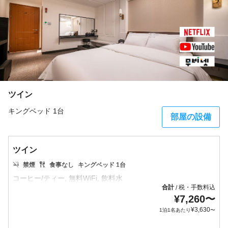
ツイン
キングベッド 1台
部屋の設備
ツイン
禁煙
食事なし
キングベッド 1台
合計
税・手数料込
/
¥
7,260
〜
¥
3,630
1泊1名あたり
〜