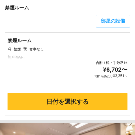
禁煙ルーム
部屋の設備
禁煙ルーム
禁煙
食事なし
合計
税・手数料込
/
¥
6,702
〜
¥
3,351
1泊1名あたり
〜
日付を選択する