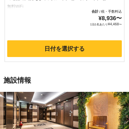
合計
税・手数料込
/
¥
8,936
〜
¥
4,468
1泊1名あたり
〜
日付を選択する
施設情報