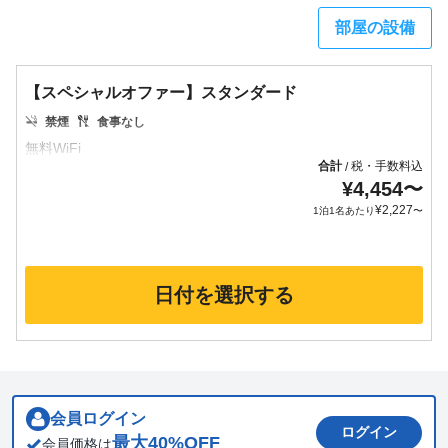
部屋の設備
【スペシャルオファー】スタンダード
禁煙
食事なし
合計
税・手数料込
/
¥
4,454
〜
¥
2,227
1泊1名あたり
〜
日付を選択する
会員ログイン
ログイン
最大
40
%OFF
会員価格は