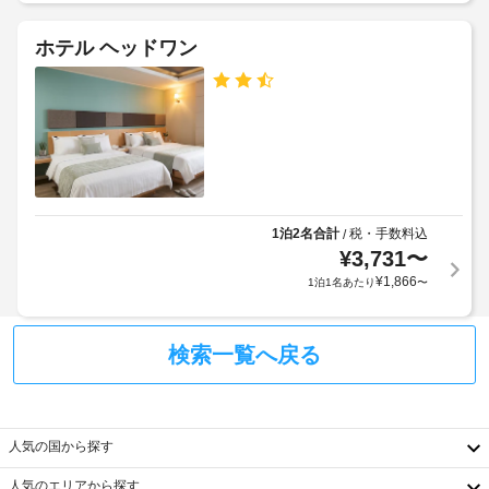
料)
っ
は、
冷
て、
ホテル ヘッドワン
蔵
24
追
庫、
時
加
薄
間
ゲ
型
対
ス
テ
応
ト
レ
フ
ビ
料
な
ロ
金
ど
ン
が
が
1泊2名合計
税・手数料込
/
ト
か
備
¥
3,731
〜
デ
か
わ
ス
¥
1,866
1泊1名あたり
〜
る
っ
ク
て
場
お
合
り、
検索一覧へ戻る
が
ゆ
あ
っ
り
く
ま
り
お
人気の国から探す
す
く
場
つ
人気のエリアから探す