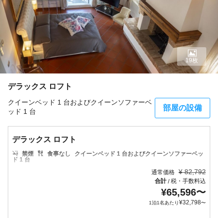
19枚
デラックス ロフト
クイーンベッド 1 台およびクイーンソファーベ
部屋の設備
ッド 1 台
デラックス ロフト
禁煙
食事なし
クイーンベッド 1 台およびクイーンソファーベッ
ド 1 台
¥
82,792
通常価格
合計
税・手数料込
/
¥
65,596
〜
¥
32,798
1泊1名あたり
〜