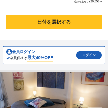
¥
20,553
1泊1名あたり
〜
日付を選択する
会員ログイン
ログイン
最大
40
%OFF
会員価格は