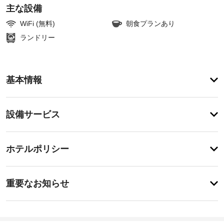
主な設備
WiFi (無料)
朝食プランあり
ランドリー
ア
基本情報
メ
ニ
テ
設
設備サービス
ィ
備・
自
転
サ
チ
車
ー
ホテルポリシー
レ
ェ
ビ
ン
ッ
タ
ス
重
ク
ル
重要なお知らせ
な
要
イ
ど
専
な
ン
を
用
お
16:00
レ
駐
-
ク