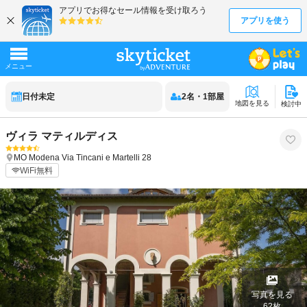
日付未定
2
名
・
1
部屋
地図を見る
検討中
ヴィラ マティルディス
MO
Modena
Via Tincani e Martelli 28
WiFi無料
写真を見る
62
枚