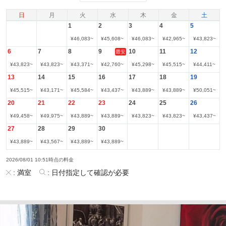
日
月
火
水
木
金
土
1
2
3
4
5
¥
46,083
~
¥
45,608
~
¥
46,083
~
¥
42,965
~
¥
43,823
~
6
7
8
9
10
11
12
最安
¥
43,823
~
¥
43,823
~
¥
43,371
~
¥
42,760
~
¥
45,298
~
¥
45,515
~
¥
44,411
~
13
14
15
16
17
18
19
¥
45,515
~
¥
43,171
~
¥
45,584
~
¥
43,437
~
¥
43,889
~
¥
43,889
~
¥
50,051
~
20
21
22
23
24
25
26
¥
49,458
~
¥
49,975
~
¥
43,889
~
¥
43,889
~
¥
43,823
~
¥
43,823
~
¥
43,437
~
27
28
29
30
¥
43,889
~
¥
43,567
~
¥
43,889
~
¥
43,889
~
2026/08/01 10:51時点の料金
:
満室
:
日付指定して確認が必要