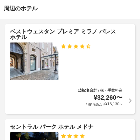
知
車
19:00
リ
ら
周辺のホテル
場
エ
せ
施
ー
設
シ
テ
宿
ョ
の
イ
ベストウェスタン プレミア ミラノ パレス
泊
ン
定
ス
ホテル
施
に
め
テ
設
利
る
ィ
用
に
利
し、
ン
て、
用
ル
グ
次
ー
規
ル
の
フ
約
ー
追
ト
に
ム
加
ッ
従
プ
料
1泊2名合計
税・手数料込
/
っ
テ
屋
¥
32,260
〜
金
て、
ラ
根
を
¥
16,130
1泊1名あたり
〜
ス
追
な
お
や
加
し
支
庭
ゲ
駐
払
園
セントラル パーク ホテル メドナ
ス
車
か
い
ト
ら
場
い