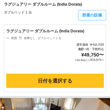
ラグジュアリー ダブルルーム (India Dorata)
ダブルベッド 1 台
部屋の設備
ラグジュアリー ダブルルーム (India Dorata)
禁煙
食事なし
ダブルベッド 1 台
¥
62,733
通常価格
合計
税・手数料込
/
¥
49,750
〜
¥
24,875
1泊1名あたり
〜
日付を選択する