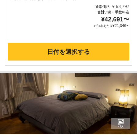
¥
53,797
通常価格
合計
税・手数料込
/
¥
42,691
〜
¥
21,346
1泊1名あたり
〜
日付を選択する
7枚