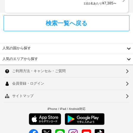
ま
B&B
–
¥
7,385
イ
1泊1名あたり
〜
で
す
な
ン
は、
:
し
時
WiFi 
(無
検索一覧へ戻る
に
1
ヘ
料)、
政
名
ル
テ
府
あ
レ
ス
発
た
ビ 
ス
行
人気の国から探す
(共
り、
パ
の
用
1
ま
人気のエリアから探す
エ
写
泊
韓
た
リ
真
に
は
ア)
付
国
つ
ソ
を
美
き
き、
ご
容
台
ウ
身
利
2.50
ス
分
用
湾
EUR
ル
パ
い
証
の
(近
中
た
釜
明
市
隣)
だ
書
国
税
山
け
と
が
ま
屋
香
仁
付
す。
徴
外
随
港
収
川
お