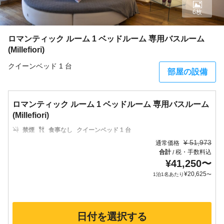
6枚
ロマンティック ルーム 1 ベッドルーム 専用バスルーム
(Millefiori)
クイーンベッド 1 台
部屋の設備
ロマンティック ルーム 1 ベッドルーム 専用バスルーム
(Millefiori)
禁煙
食事なし
クイーンベッド 1 台
¥
51,973
通常価格
合計
税・手数料込
/
¥
41,250
〜
¥
20,625
1泊1名あたり
〜
日付を選択する