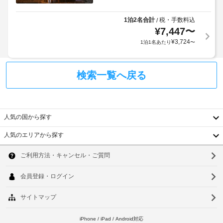
時
あ
金
間
る
が
客
1泊2名合計
税・手数料込
/
対
か
室
¥
7,447
〜
応
か
に
フ
¥
3,724
1泊1名あたり
〜
る
は、
ロ
場
薄
ン
型
合
ト
検索一覧へ戻る
テ
が
レ
デ
あ
ビ
ス
り
が
ク
ま
備
人気の国から探す
す
わ
WiFi
っ
場
人気のエリアから探す
て
(無
合
韓
い
料)
に
ま
国
よ
ソ
す。
り、
WiFi 
台
ウ
チ
(無
料)
ェ
湾
ル
を
ッ
中
お
釜
ク
使
イ
国