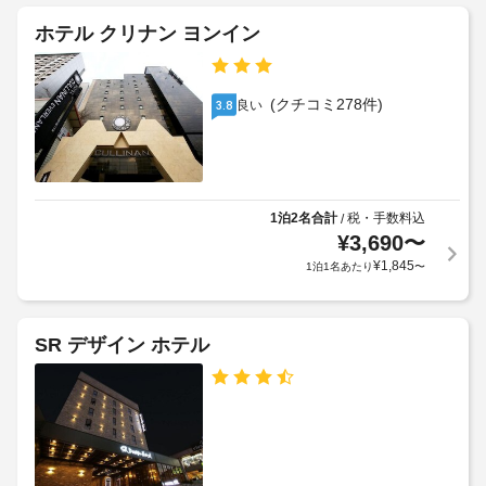
を
ー
提
ス
ホテル クリナン ヨンイン
施
供
設
し
車
て
の
椅
い
定
(クチコミ278件)
良い
3.8
ま
子
め
す。
対
る
応
客
利
(制
室
用
限
の
規
1泊2名合計
税・手数料込
/
あ
設
¥
3,690
〜
約
り)
備
に
¥
1,845
1泊1名あたり
〜
と
従
サ
エ
っ
ー
レ
て、
SR デザイン ホテル
ビ
ベ
追
ス
ー
加
全
タ
ゲ
部
ー
ス
で 
ト
34 
24
料
室