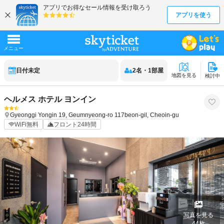
日付未定
2
名
・
1
部屋
地図を見る
検討中
ヘルメス ホテル ヨンイン
Gyeonggi
Yongin
19, Geumnyeong-ro 117beon-gil, Cheoin-gu
WiFi無料
フロント24時間
写真を見る
44
枚