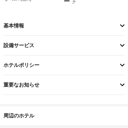
ク
ア
基本情報
メ
ニ
テ
設
設備サービス
ィ
備・
こ
の
サ
チ
ホ
ー
ホテルポリシー
テ
ェ
ビ
ル
ッ
で
ス
特
ク
は、
に
重要なお知らせ
喫
イ
あ
煙
指
り
ン
ス
ま
定
19:00
ペ
せ
喫
-
ー
ん
煙
指
ス
周辺のホテル
ス
定
な
な
ペ
ど
し