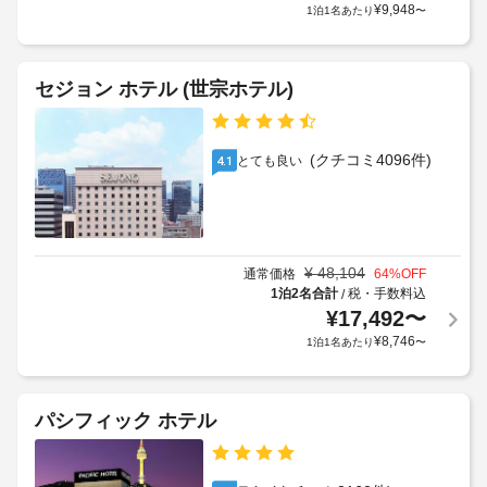
(有
室
¥
9,948
1泊1名あたり
〜
:
追
料)
の
1
加
設
車
ゲ
車
備
両
セジョン ホテル (世宗ホテル)
ス
椅
と
あ
ト
子
サ
た
料
対
ー
り
金
(クチコミ4096件)
とても良い
4.1
応
ビ
150000
が
(制
ス
KRW
か
限
全 
(片
か
あ
12 
道、
る
室
り)
最
場
¥
48,104
あ
通常価格
64
%OFF
大
る
合
1泊2名合計
税・手数料込
/
手
そ
8
¥
17,492
〜
が
荷
れ
名)
あ
¥
8,746
1泊1名あたり
〜
物
ぞ
屋
り
保
れ
根
ま
異
管
付
す
な
サ
パシフィック ホテル
き
る
場
ー
装
セ
合
ビ
飾
ル
に
ス