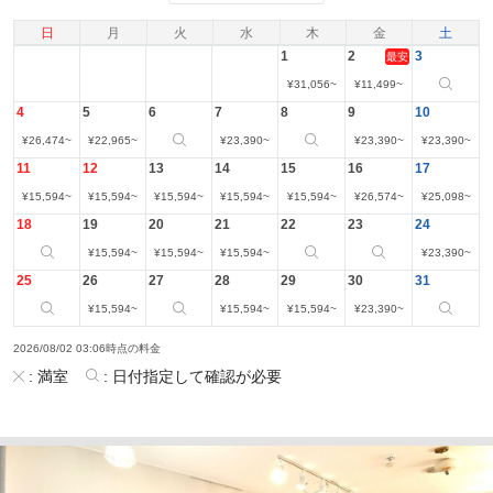
日
月
火
水
木
金
土
1
2
3
最安
¥
31,056
~
¥
11,499
~
4
5
6
7
8
9
10
¥
26,474
~
¥
22,965
~
¥
23,390
~
¥
23,390
~
¥
23,390
~
11
12
13
14
15
16
17
¥
15,594
~
¥
15,594
~
¥
15,594
~
¥
15,594
~
¥
15,594
~
¥
26,574
~
¥
25,098
~
18
19
20
21
22
23
24
¥
15,594
~
¥
15,594
~
¥
15,594
~
¥
23,390
~
25
26
27
28
29
30
31
¥
15,594
~
¥
15,594
~
¥
15,594
~
¥
23,390
~
2026/08/02 03:06時点の料金
:
満室
:
日付指定して確認が必要