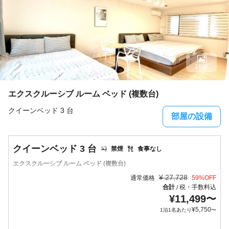
16枚
エクスクルーシブ ルーム ベッド (複数台)
クイーンベッド 3 台
部屋の設備
クイーンベッド 3 台
禁煙
食事なし
エクスクルーシブ ルーム ベッド (複数台)
¥
27,728
通常価格
59
%OFF
合計
税・手数料込
/
¥
11,499
〜
¥
5,750
1泊1名あたり
〜