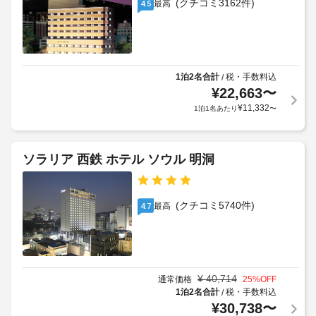
の
(クチコミ3162件)
最高
4.5
フ
よ
の
パ
り、
施
駐
ー
チ
さ
車
キ
れ
ェ
場
た
ン
ッ
(台
1泊2名合計
税・手数料込
/
客
グ
ク
数
室
¥
22,663
〜
:
イ
に
制
¥
11,332
1
1泊1名あたり
〜
ン
は
限
泊
時
床
あ
に
暖
に
り)
房、
つ
政
ソラリア 西鉄 ホテル ソウル 明洞
薄
き
府
型
コ
10000
発
テ
イ
KRW
行
レ
(クチコミ5740件)
最高
4.7
ン
ペ
の
ビ
ラ
ッ
が
写
ン
あ
ト
真
ド
り、
料
付
滞
リ
金
き
¥
40,714
通常価格
25
%OFF
在
ー
:
身
1泊2名合計
税・手数料込
/
を
(敷
1
分
¥
30,738
〜
満
地