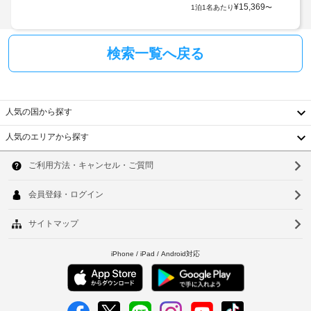
匹
喫
証
¥
15,369
1泊1名あたり
〜
内)
し
あ
明
て
た
書
い
エ
り
と
検索一覧へ戻る
た
レ
1
付
だ
ベ
泊
随
け
ー
に
ま
費
タ
す。
つ
用
人気の国から探す
ー
ピ
き
精
ロ
ま
20000
算
人気のエリアから探す
ー
で
KRW
韓
の
ト
車
可
た
ッ
国
ソ
椅
動
プ
め
子
の
式
台
の
ウ
対
ベ
ベ
ク
湾
ッ
応
ル
ッ
レ
ド
の
ド
ジ
中
釜
が
通
:
ッ
客
国
路
山
1
室
ト
に
日
カ
香
仁
備
24
に
ー
わ
港
時
川
つ
ド