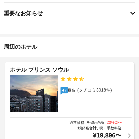
ッ
料)、
ス
重
ク
ツ
重要なお知らせ
ア
要
イ
ー 
屋
な
ン
/ 
根
お
15:00
チ
付
-
ケ
知
き
23:00
ッ
ら
周辺のホテル
駐
ト
せ
施
車
案
設
内
場
空
な
の
ホテル プリンス ソウル
ど
港
定
空
を
シ
め
港
ご
ャ
る
シ
利
(クチコミ3018件)
最高
4.7
ト
利
用
ャ
ル
用
い
ト
サ
た
規
ル
だ
ー
約
サ
け
ビ
に
ー
ま
¥
25,705
通常価格
23
%OFF
ス
従
ビ
す。
1泊2名合計
税・手数料込
/
料
っ
ス
¥
19,896
〜
客
金
て、