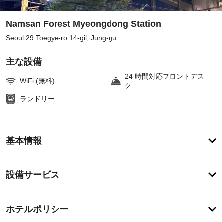
Namsan Forest Myeongdong Station
Seoul 29 Toegye-ro 14-gil, Jung-gu
主な設備
24 時間対応フロントデス
WiFi (無料)
ク
ランドリー
ア
基本情報
メ
ニ
テ
設
設備サービス
ィ
備・
便
利
サ
チ
な
ー
ホテルポリシー
WiFi 
ェ
ビ
(無