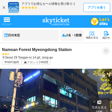
日付未定
2
名
・
1
部屋
地図を見る
検討中
Namsan Forest Myeongdong Station
Seoul
29 Toegye-ro 14-gil, Jung-gu
WiFi無料
フロント24時間
写真を見る
56
枚