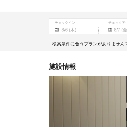
チェックイン
チェックア
Navigate
Navigate
forward
backward
検索条件に合うプランがありません
to
to
interact
interact
with
with
the
the
施設情報
calendar
calendar
and
and
select
select
a
a
date.
date.
Press
Press
the
the
question
question
mark
mark
key
key
to
to
get
get