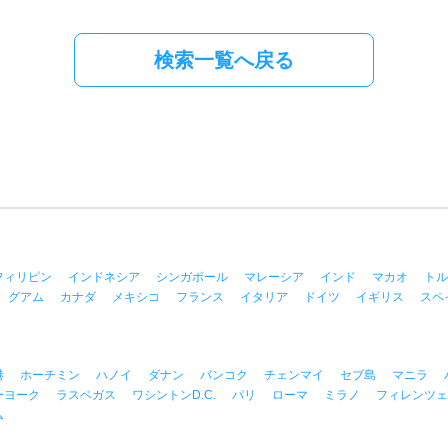
検索一覧へ戻る
フィリピン
インドネシア
シンガポール
マレーシア
インド
マカオ
トル
グアム
カナダ
メキシコ
フランス
イタリア
ドイツ
イギリス
スペ
港
ホーチミン
ハノイ
ダナン
バンコク
チェンマイ
セブ島
マニラ
ーヨーク
ラスベガス
ワシントンD.C.
パリ
ローマ
ミラノ
フィレンツェ
ム