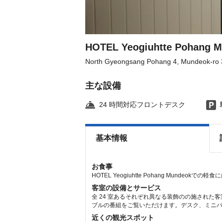
the
the
keyboard
keyboard
shortcuts
shortcuts
for
for
changing
changing
dates.
dates.
HOTEL Yeogiuhtte Pohang 
North Gyeongsang Pohang 4, Mundeok-ro 
主な設備
24 時間対応フロントデスク
基本情報
お食事
HOTEL Yeogiuhtte Pohang Mundeo
客室の設備とサービス
全 24 室あるそれぞれ異なる装飾のの施された
ブルの番組をご覧いただけます。デスク、ミニバー
近くの観光スポット