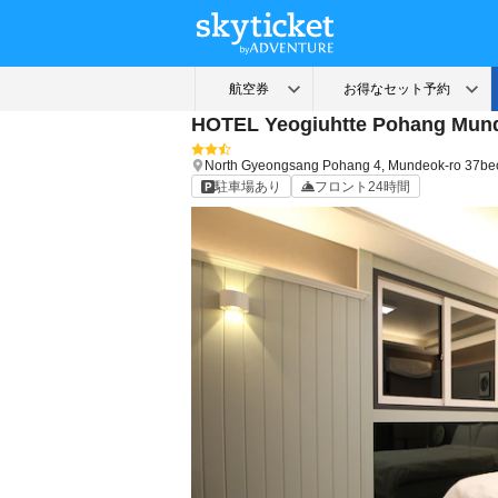
HOTEL Yeogiuhtte Pohang Mun
North Gyeongsang
Pohang
4, Mundeok-ro 37beo
駐車場あり
フロント24時間