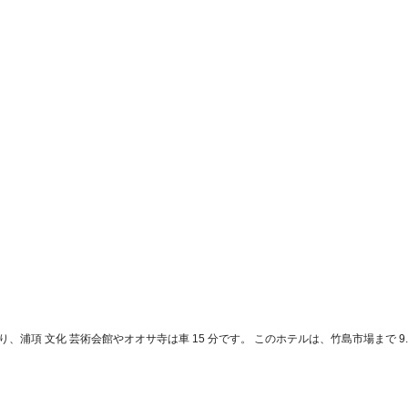
okは浦項にあり、浦項 文化 芸術会館やオオサ寺は車 15 分です。 このホテルは、竹島市場まで 