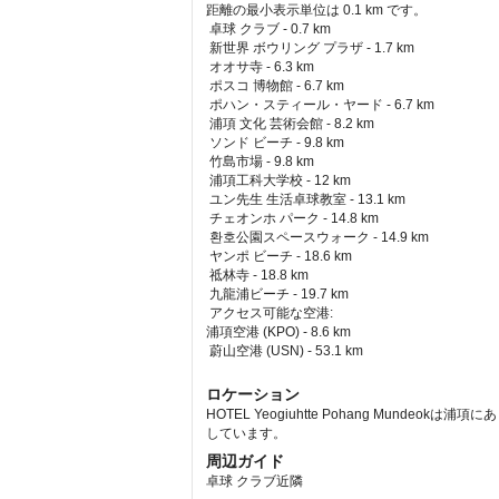
距離の最小表示単位は 0.1 km です。
卓球 クラブ - 0.7 km  
 新世界 ボウリング プラザ - 1.7 km  
 オオサ寺 - 6.3 km  
 ポスコ 博物館 - 6.7 km  
 ポハン・スティール・ヤード - 6.7 km  
 浦項 文化 芸術会館 - 8.2 km  
 ソンド ビーチ - 9.8 km  
 竹島市場 - 9.8 km  
 浦項工科大学校 - 12 km  
 ユン先生 生活卓球教室 - 13.1 km  
 チェオンホ パーク - 14.8 km  
 환호公園スペースウォーク - 14.9 km  
 ヤンポ ビーチ - 18.6 km  
 祗林寺 - 18.8 km  
 九龍浦ビーチ - 19.7 km  
アクセス可能な空港: 
浦項空港 (KPO) - 8.6 km 
 蔚山空港 (USN) - 53.1 km 
ロケーション
HOTEL Yeogiuhtte Pohang Munde
しています。
周辺ガイド
卓球 クラブ近隣