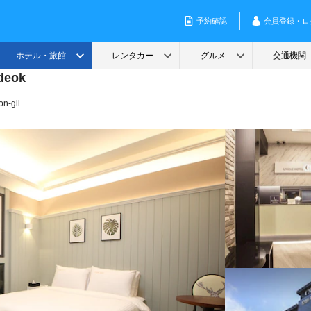
deok
n-gil