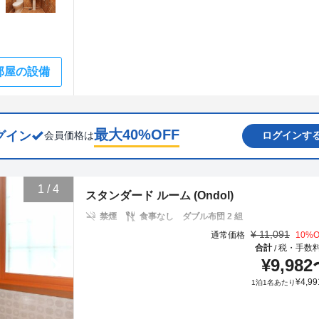
部屋の設備
最大
40
%OFF
グイン
会員価格は
ログインす
1
/
4
スタンダード ルーム (Ondol)
禁煙
食事なし
ダブル布団 2 組
¥
11,091
通常価格
10
%O
合計
税・手数
/
¥
9,982
¥
4,99
1泊1名あたり