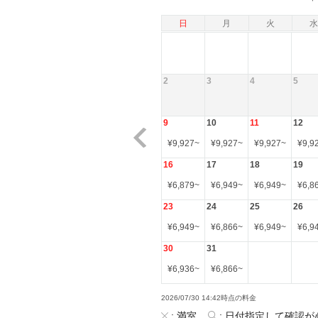
日
月
火
水
2
3
4
5
9
10
11
12
¥
9,927
~
¥
9,927
~
¥
9,927
~
¥
9,9
16
17
18
19
¥
6,879
~
¥
6,949
~
¥
6,949
~
¥
6,8
23
24
25
26
¥
6,949
~
¥
6,866
~
¥
6,949
~
¥
6,9
30
31
¥
6,936
~
¥
6,866
~
2026/07/30 14:42時点の料金
:
満室
:
日付指定して確認が