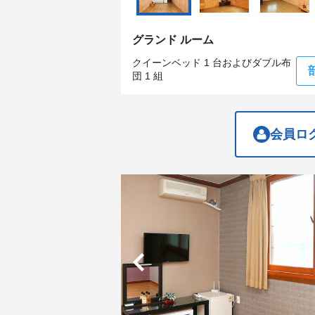
get
get
the
the
keyboard
keyboard
グランド ルーム
shortcuts
shortcuts
for
for
クイーンベッド 1 台およびダブル布
changing
changing
団 1 組
dates.
dates.
会員ロ