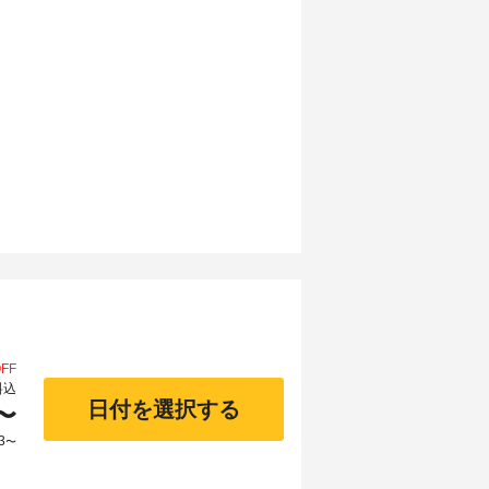
FF
料込
日付を選択する
〜
3
〜