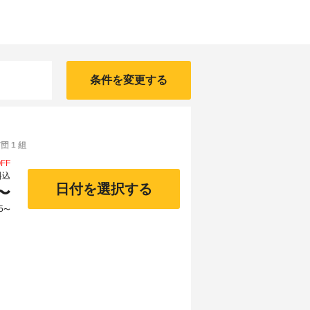
条件を変更する
 1 組
FF
料込
日付を選択する
〜
5
〜