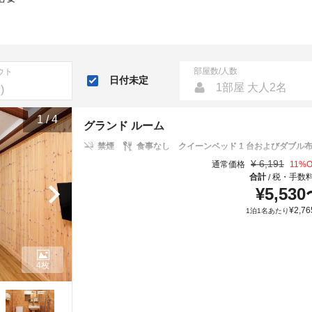
部屋数/人数
ウト
日付未定
1部屋 大人2名
1
/
4
グランド ルーム
禁煙
食事なし
クイーンベッド 1 台およびダブル布団
¥
6,191
通常価格
11
%O
合計
税・手数
/
¥
5,530
¥
2,76
1泊1名あたり
4枚