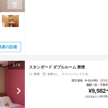
4枚
部屋の設備
1
/
4
スタンダード ダブルルーム 禁煙
禁煙
食事なし
クイーンベッド 1 台
¥
11,091
通常価格
10
%O
合計
税・手数
/
¥
9,982
¥
4,99
1泊1名あたり