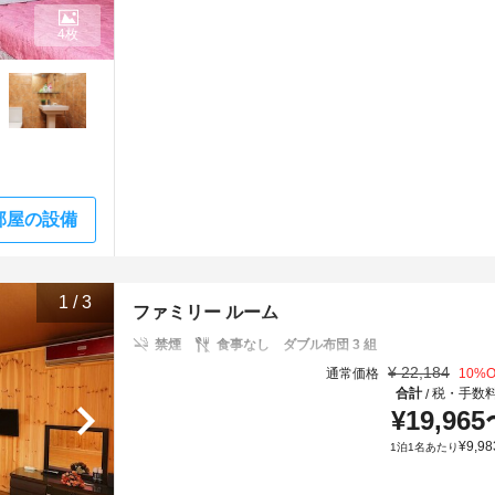
4枚
部屋の設備
1
/
3
ファミリー ルーム
禁煙
食事なし
ダブル布団 3 組
¥
22,184
通常価格
10
%O
合計
税・手数
/
¥
19,965
¥
9,98
1泊1名あたり