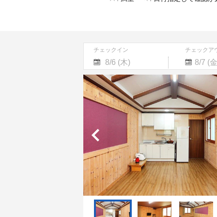
チェックイン
チェックア
Navigate
Navigate
forward
backward
to
to
interact
interact
with
with
the
the
calendar
calendar
and
and
select
select
a
a
date.
date.
Press
Press
the
the
question
question
mark
mark
key
key
to
to