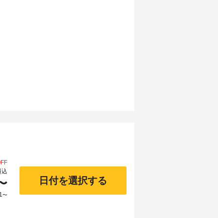
FF
料込
日付を選択する
〜
1
〜