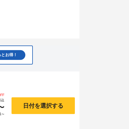
るとお得！
FF
料込
日付を選択する
〜
1
〜