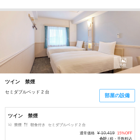
6枚
ツイン 禁煙
セミダブルベッド 2 台
部屋の設備
ツイン 禁煙
禁煙
朝食付き
セミダブルベッド 2 台
¥
10,419
通常価格
15
%OFF
合計
税・手数料込
/