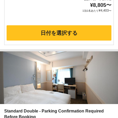
¥
8,805
〜
¥
4,403
1泊1名あたり
〜
日付を選択する
Standard Double - Parking Confirmation Required
Before Booking