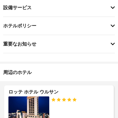
テ
設
設備サービス
ィ
備・
便
利
サ
チ
な
ー
ホテルポリシー
WiFi 
ェ
ビ
(無
ッ
料)、
ス
重
ク
自
重要なお知らせ
動
要
イ
販
エ
な
ン
売
レ
お
15:00
機
ベ
-
な
知
ー
23:30
ど
ら
周辺のホテル
タ
を
せ
施
ー
ご
設
利
:
ア
用
の
ド
ロッテ ホテル ウルサン
い
ー
定
ア
た
リ
め
幅
だ
ー
る
(イ
け
チ
利
ン
ま
ェ
用
す。
チ)