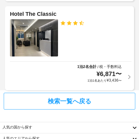
イ
り
り
ア
ト
ま
い
幅
Hotel The Classic
チ
た
す
(cm)
だ
ェ
場
:
け
ッ
合
100
ま
ク
に
す。
ア
よ
自
客
ウ
り、
動
室
ト
チ
販
の
料
ェ
売
設
1泊2名合計
税・手数料込
/
金
ッ
機
備
¥
6,871
〜
:
ク
と
11000
¥
3,436
イ
1泊1名あたり
〜
車
サ
KRW
ン
椅
ー
(空
時
子
ビ
室
検索一覧へ戻る
に
対
ス
状
政
応
全
況
府
の
部
に
発
で 
シ
よ
行
人気の国から探す
281 
ャ
っ
の
室
ト
人気のエリアから探す