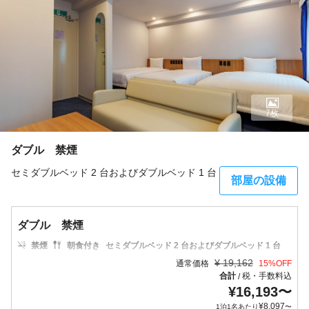
7枚
ダブル 禁煙
セミダブルベッド 2 台およびダブルベッド 1 台
部屋の設備
ダブル 禁煙
禁煙
朝食付き
セミダブルベッド 2 台およびダブルベッド 1 台
¥
19,162
通常価格
15
%OFF
合計
税・手数料込
/
¥
16,193
〜
¥
8,097
1泊1名あたり
〜