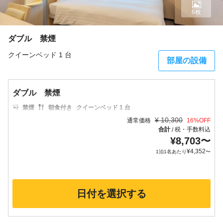
6枚
ダブル 禁煙
クイーンベッド 1 台
部屋の設備
ダブル 禁煙
禁煙
朝食付き
クイーンベッド 1 台
¥
10,300
通常価格
16
%OFF
合計
税・手数料込
/
¥
8,703
〜
¥
4,352
1泊1名あたり
〜
日付を選択する