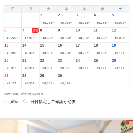
日
月
火
水
木
金
土
1
2
3
4
5
¥
8,264
~
¥
8,264
~
¥
8,314
~
¥
8,264
~
¥
8,974
~
6
7
8
9
10
11
12
最安
¥
9,222
~
¥
7,909
~
¥
8,393
~
¥
8,393
~
¥
8,393
~
¥
8,393
~
¥
9,007
~
13
14
15
16
17
18
19
¥
8,990
~
¥
8,301
~
¥
8,301
~
¥
8,228
~
¥
8,297
~
¥
8,301
~
¥
9,121
~
20
21
22
23
24
25
26
¥
8,810
~
¥
8,301
~
¥
8,301
~
¥
8,301
~
¥
9,121
~
¥
9,121
~
¥
9,121
~
27
28
29
30
¥
9,121
~
¥
8,301
~
¥
8,301
~
¥
8,114
~
2026/08/03 12:55時点の料金
:
満室
:
日付指定して確認が必要