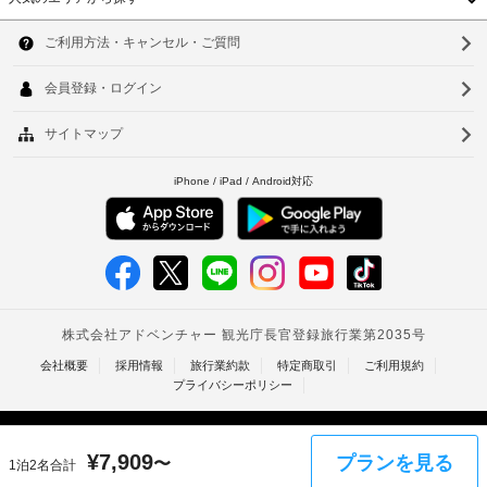
て
あ
写
ル
韓
る
利
真
サ
冷
用
付
国
ソ
ー
房
可)
き
完
ビ
台
ウ
身
備
ス
上
分
の
湾
ル
な
記
客
証
し
中
項
室
釜
明
で、
目
書
国
山
ご
手
以
と
滞
荷
外
香
仁
付
在
物
に
随
を
港
川
保
も、
お
費
管
現
ベ
楽
台
用
サ
し
地
精
ト
北
み
ー
に
算
く
ビ
て
ナ
台
の
だ
ス
お
た
さ
ム
南
支
い。
め
払
朝
WiFi 
タ
の
高
(無
い
食
¥
7,909
ク
プランを見る
〜
1泊2名合計
イ
料)
雄
が
(無
レ