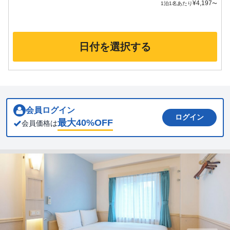
¥
4,197
1泊1名あたり
〜
日付を選択する
会員ログイン
ログイン
最大
40
%OFF
会員価格は