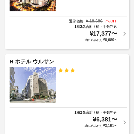
ッ
規
:
お
ク
約
39
食
イ
に
事
¥
18,686
通常価格
7
%OFF
ン
従
車
無
1泊2名合計
税・手数料込
/
料
っ
料
椅
¥
17,377
〜
金
の
て、
子
¥
8,689
1泊1名あたり
〜
ビ
:
追
対
ュ
11000
加
応
ッ
KRW
ゲ
(制
フ
(空
H ホテル ウルサン
ス
限
ェ
室
ト
を
あ
状
毎
料
り)
日、
況
金
7:00 
に
が
エ
～ 
よ
か
レ
9:30 
っ
か
ま
ベ
て
る
で
ー
利
お
場
1泊2名合計
税・手数料込
/
タ
召
用
合
¥
6,381
〜
ー
し
可)
が
¥
3,191
:
1泊1名あたり
〜
上
レ
あ
ド
が