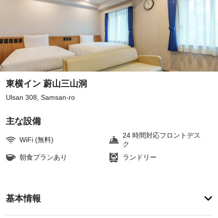
東横イン 蔚山三山洞
Ulsan 308, Samsan-ro
主な設備
24 時間対応フロントデス
WiFi (無料)
ク
朝食プランあり
ランドリー
ア
基本情報
メ
ニ