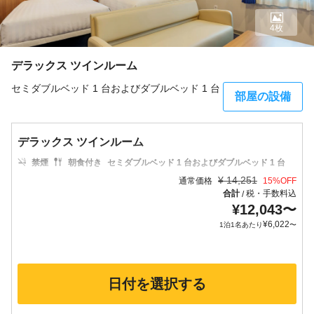
4枚
デラックス ツインルーム
セミダブルベッド 1 台およびダブルベッド 1 台
部屋の設備
デラックス ツインルーム
禁煙
朝食付き
セミダブルベッド 1 台およびダブルベッド 1 台
¥
14,251
通常価格
15
%OFF
合計
税・手数料込
/
¥
12,043
〜
¥
6,022
1泊1名あたり
〜
日付を選択する