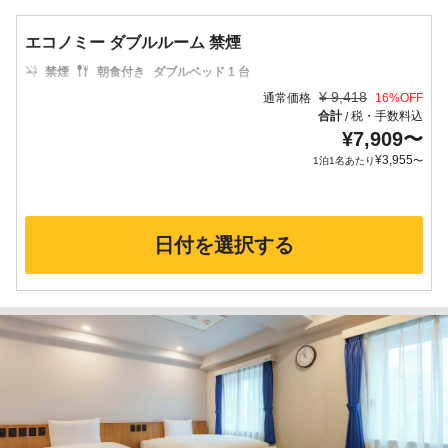
エコノミー ダブルルーム 禁煙
禁煙
朝食付き
ダブルベッド 1 台
¥
9,418
通常価格
16
%OFF
合計
税・手数料込
/
¥
7,909
〜
¥
3,955
1泊1名あたり
〜
日付を選択する