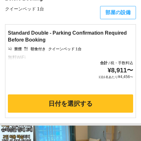
クイーンベッド 1台
部屋の設備
Standard Double - Parking Confirmation Required
Before Booking
禁煙
朝食付き
クイーンベッド 1台
合計
税・手数料込
/
¥
8,911
〜
¥
4,456
1泊1名あたり
〜
日付を選択する