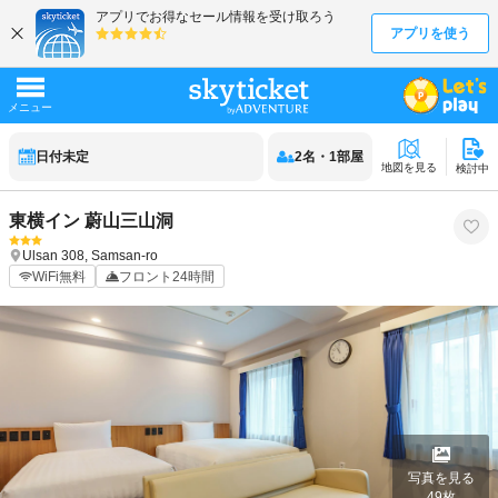
日付未定
2
名
・
1
部屋
地図を見る
検討中
東横イン 蔚山三山洞
Ulsan
308, Samsan-ro
WiFi無料
フロント24時間
写真を見る
49
枚