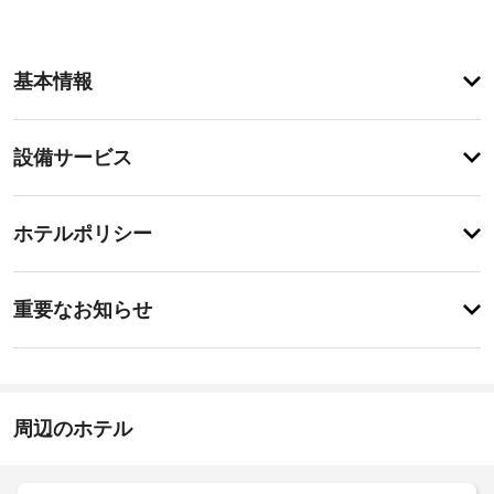
客
基本情報
室
の
設
設
設備サービス
備
備・
と
サ
サ
チ
ー
ー
ホテルポリシー
ェ
ビ
ビ
ッ
ス
ス
特
全 
ク
に
重要なお知らせ
5 
イ
あ
室
全
り
ン
あ
ま
館
る
15:00
せ
禁
冷
-
ん
煙
房
22:00
周辺のホテル
完
施
備
駐
の
設
車
客