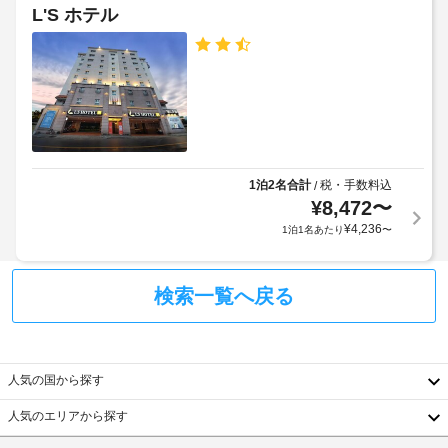
の
場
L'S ホテル
室
定
(無
に
め
料)
は、
る
冷
利
蔵
庫、
用
コ
規
ン
約
ロ
に
な
1泊2名合計
税・手数料込
/
従
ど
¥
8,472
〜
っ
が
¥
4,236
1泊1名あたり
〜
備
て、
わ
追
っ
加
た
検索一覧へ戻る
ゲ
簡
ス
易
ト
キ
ッ
料
チ
人気の国から探す
金
ン
が
が
人気のエリアから探す
か
あ
韓
か