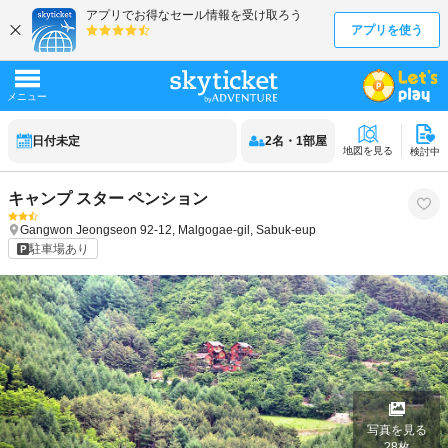
日付未定
2
名
・
1
部屋
地図を見る
検討中
キャンプ スター ペンション
Gangwon
Jeongseon
92-12, Malgogae-gil, Sabuk-eup
駐車場あり
写真を見る
28
枚