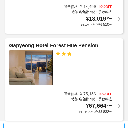
ま
限
入
る
す。
¥
14,499
通常価格
10
%OFF
定)
室
専
場
1泊2名合計
税・手数料込
/
用
い
合
¥
13,019
〜
キ
た
が
¥
6,510
1泊1名あたり
〜
ッ
だ
あ
チ
け
り
ン
ま
ま
に
Gapyeong Hotel Forest Hue Pension
す。
は、
す
冷
場
蔵
合
庫、
に
電
よ
子
り、
レ
ン
チ
ジ
ェ
が
¥
75,183
通常価格
10
%OFF
ッ
あ
1泊2名合計
税・手数料込
/
ク
り
¥
67,664
〜
イ
ま
¥
33,832
1泊1名あたり
〜
ン
す。
WiFi 
時
(無
に