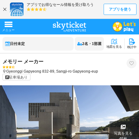
日付未定
2
名
・
1
部屋
地図を見る
検討中
メモリー メーカー
Gyeonggi
Gapyeong
832-89, Sangji-ro Gapyeong-eup
駐車場あり
写真を見る
46
枚