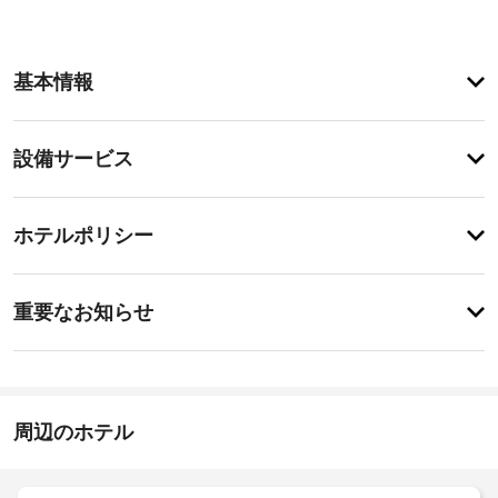
客
基本情報
室
の
設
設
設備サービス
備
備・
と
サ
サ
チ
ー
ー
ホテルポリシー
ェ
ビ
ビ
ッ
ス
ス
事
全 
ク
重要なお知らせ
12 
前
イ
室
全
に
ン
あ
館
知
る
15:00
禁
冷
-
る
煙
房
22:00
べ
周辺のホテル
完
き
施
備
駐
の
設
ホ
車
客