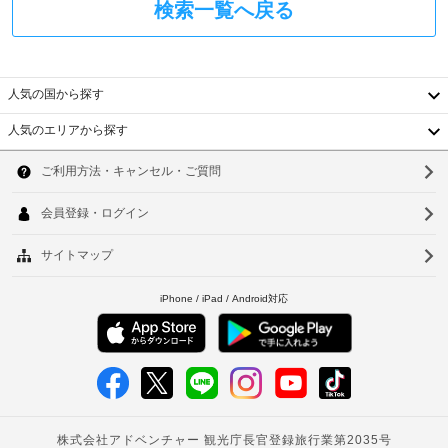
料)
検索一覧へ戻る
政
を
府
お
発
使
行
い
い
人気の国から探す
の
た
写
だ
人気のエリアから探す
真
韓
け
付
る
国
き
ソ
ほ
身
か、
台
ウ
ケ
分
ー
湾
証
ル
ブ
明
ル
中
釜
書
の
と
国
番
山
付
組
香
仁
を
随
ご
費
港
川
覧
用
い
ベ
台
精
た
算
ト
だ
北