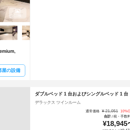
10枚
mium,
部屋の設備
ダブルベッド 1 台およびシングルベッド 1 台
デラックス ツインルーム
¥
21,051
通常価格
10
%O
合計
税・手数
/
¥
18,945