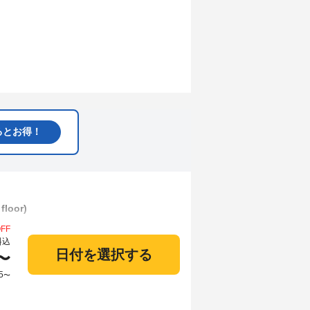
るとお得！
loor)
FF
料込
日付を選択する
〜
5
〜