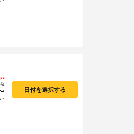
3
〜
FF
料込
日付を選択する
〜
8
〜