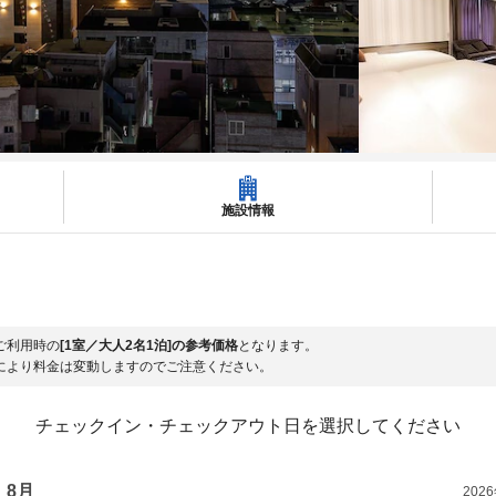
施設情報
ご利用時の
[1室／大人2名1泊]の参考価格
となります。
により料金は変動しますのでご注意ください。
チェックイン・チェックアウト日を選択してください
8月
202