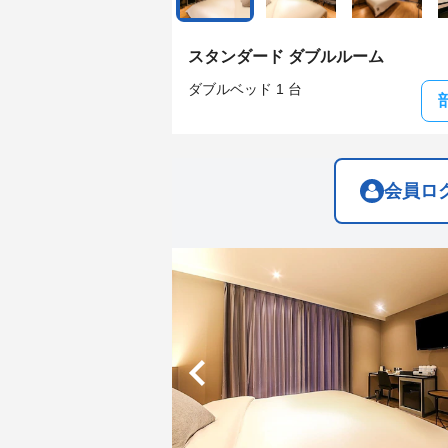
get
get
the
the
keyboard
keyboard
スタンダード ダブルルーム
shortcuts
shortcuts
for
for
ダブルベッド 1 台
changing
changing
dates.
dates.
会員ロ