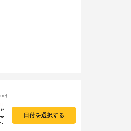
or)
FF
料込
日付を選択する
〜
9
〜