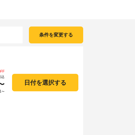
条件を変更する
FF
料込
日付を選択する
〜
1
〜