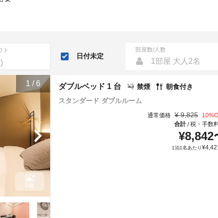
部屋数/人数
ウト
日付未定
1部屋 大人2名
1
/
6
ダブルベッド 1 台
禁煙
朝食付き
スタンダード ダブルルーム
¥
9,825
通常価格
10
%O
合計
税・手数
/
¥
8,842
¥
4,42
1泊1名あたり
6枚