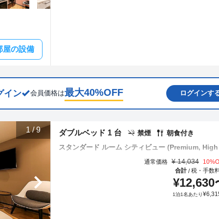
部屋の設備
最大
40
%OFF
グイン
会員価格は
ログインす
1
/
9
ダブルベッド 1 台
禁煙
朝食付き
スタンダード ルーム シティビュー (Premium, High f
¥
14,034
通常価格
10
%O
合計
税・手数
/
¥
12,630
¥
6,31
1泊1名あたり