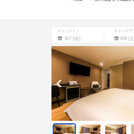
チェックイン
チェックア
Navigate
Navigate
forward
backward
to
to
interact
interact
with
with
the
the
calendar
calendar
and
and
select
select
a
a
date.
date.
Press
Press
the
the
question
question
mark
mark
key
key
to
to