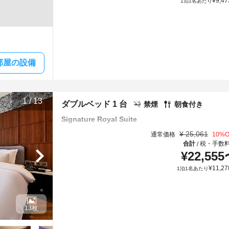
¥
9,47
1泊1名あたり
部屋の設備
1
/
13
ダブルベッド 1 台
禁煙
朝食付き
Signature Royal Suite
¥
25,061
通常価格
10
%O
合計
税・手数
/
¥
22,555
¥
11,27
1泊1名あたり
13枚