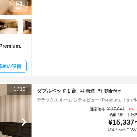
9枚
emium,
部屋の設備
1
/
10
ダブルベッド 1 台
禁煙
朝食付き
デラックス ルーム シティビュー (Premium, High flo
¥
17,041
通常価格
10
%O
合計
税・手数
/
¥
15,337
¥
7,66
1泊1名あたり