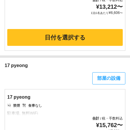
合計
税・手数料込
/
¥
13,212
〜
¥
6,606
1泊1名あたり
〜
日付を選択する
17 pyeong
部屋の設備
17 pyeong
禁煙
食事なし
合計
税・手数料込
/
¥
15,762
〜