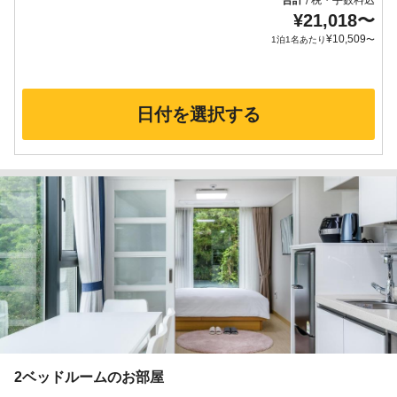
合計
税・手数料込
/
¥
21,018
〜
¥
10,509
1泊1名あたり
〜
日付を選択する
2ベッドルームのお部屋