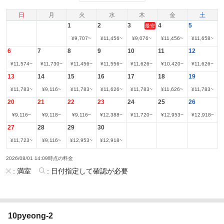
日
月
火
水
木
金
土
1
2
3
4
5
最安
¥
9,707
~
¥
11,456
~
¥
9,076
~
¥
11,456
~
¥
11,658
~
6
7
8
9
10
11
12
¥
11,574
~
¥
11,730
~
¥
11,456
~
¥
11,556
~
¥
11,626
~
¥
10,420
~
¥
11,626
~
13
14
15
16
17
18
19
¥
11,783
~
¥
9,116
~
¥
11,783
~
¥
11,626
~
¥
11,783
~
¥
11,626
~
¥
11,783
~
20
21
22
23
24
25
26
¥
9,116
~
¥
9,118
~
¥
9,116
~
¥
12,388
~
¥
11,720
~
¥
12,953
~
¥
12,918
~
27
28
29
30
¥
11,723
~
¥
9,116
~
¥
12,953
~
¥
12,918
~
2026/08/01 14:09時点の料金
:
満室
:
日付指定して確認が必要
10pyeong-2