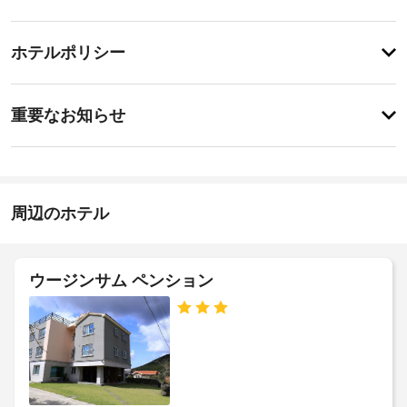
備・
と
サ
サ
チ
ー
ー
ホテルポリシー
ェ
ビ
ビ
ッ
ス
ス
重
全 
ク
重要なお知らせ
6 
要
イ
室
季
な
ン
あ
節
お
る
15:00
限
客
-
知
定
室
21:00
ら
周辺のホテル
の
に
せ
施
は、
屋
冷
設
外
蔵
布
の
プ
ウージンサム ペンション
庫、
団
定
ー
コ
料
め
ル
ン
金
る
ロ
:
利
な
全
KRW11000
ど
用
館
の
(1
規
禁
備
滞
約