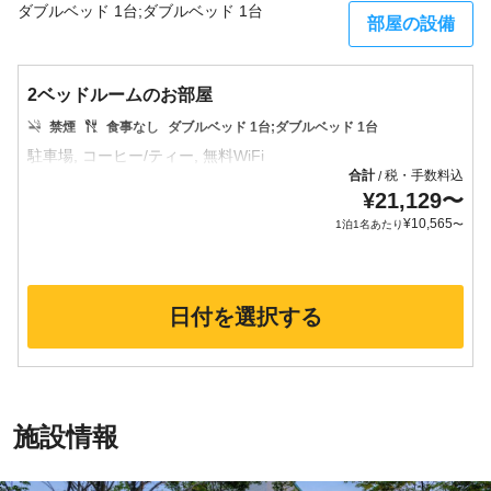
ダブルベッド 1台;ダブルベッド 1台
部屋の設備
2ベッドルームのお部屋
禁煙
食事なし
ダブルベッド 1台;ダブルベッド 1台
合計
税・手数料込
/
¥
21,129
〜
¥
10,565
1泊1名あたり
〜
日付を選択する
施設情報