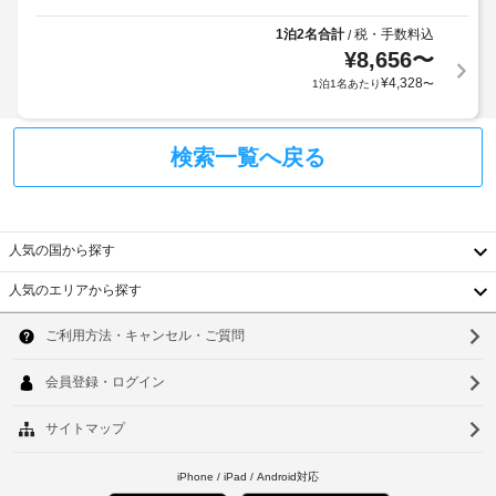
煙
わ
在
に
っ
1泊2名合計
税・手数料込
/
に
従
た
駐
¥
8,656
〜
つ
っ
簡
車
¥
4,328
1泊1名あたり
〜
き)
易
て、
場
キ
追
(無
ッ
上
加
料)
チ
記
検索一覧へ戻る
ゲ
ン
項
ス
が
目
ト
あ
以
り、
料
外
ゆ
人気の国から探す
金
っ
に
が
た
人気のエリアから探す
も、
か
り
韓
現
か
お
地
国
る
く
ソ
に
つ
場
台
ウ
て
ろ
合
ぎ
お
湾
が
ル
い
支
あ
た
中
釜
払
り
だ
い
国
ま
け
山