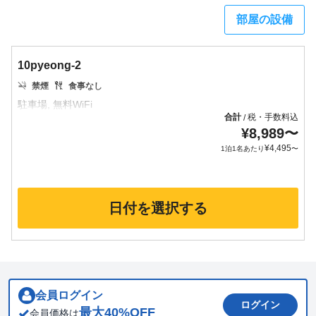
部屋の設備
10pyeong-2
禁煙
食事なし
合計
税・手数料込
/
¥
8,989
〜
¥
4,495
1泊1名あたり
〜
日付を選択する
会員ログイン
ログイン
最大
40
%OFF
会員価格は