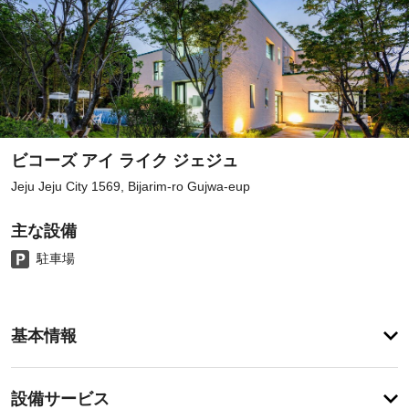
ビコーズ アイ ライク ジェジュ
Jeju Jeju City 1569, Bijarim-ro Gujwa-eup
主な設備
駐車場
客
基本情報
室
の
設
設
設備サービス
備