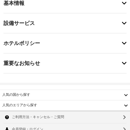
基本情報
メ
ニ
テ
設
設備サービス
ィ
備・
こ
の
サ
チ
ホ
ー
ホテルポリシー
テ
ェ
ビ
ル
ッ
で
ス
事
ク
は、
重要なお知らせ
喫
前
イ
煙
指
に
ン
ス
定
知
正
ペ
喫
午
ー
る
煙
-
ス
べ
人気の国から探す
ス
深
な
き
夜
ペ
ど
人気のエリアから探す
0
を
ホ
ー
韓
時
提
ス
テ
供
国
ソ
ル
施
し
車
設
て
台
ポ
ウ