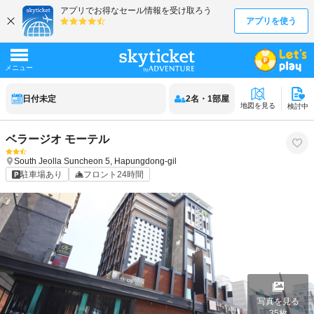
日付未定
2
名
・
1
部屋
地図を見る
検討中
ベラージオ モーテル
South Jeolla
Suncheon
5, Hapungdong-gil
駐車場あり
フロント24時間
写真を見る
35
枚