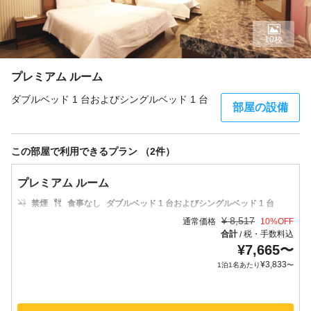
10枚
プレミアム ルーム
ダブルベッド 1 台およびシングルベッド 1 台
部屋の設備
この部屋で利用できるプラン （2件）
プレミアム ルーム
禁煙
食事なし
ダブルベッド 1 台およびシングルベッド 1 台
¥
8,517
通常価格
10
%OFF
合計
税・手数料込
/
¥
7,665
〜
¥
3,833
1泊1名あたり
〜