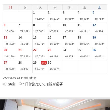
日
月
火
水
木
金
土
1
2
3
4
5
¥
6,602
~
¥
6,271
~
¥
6,569
~
¥
8,488
~
¥
8,758
~
6
7
8
9
10
11
12
¥
5,460
~
¥
7,149
~
¥
7,665
~
¥
7,665
~
¥
7,665
~
¥
8,191
~
¥
9,516
~
13
14
15
16
17
18
19
¥
6,482
~
¥
6,305
~
¥
6,271
~
¥
6,190
~
¥
6,602
~
¥
8,535
~
¥
9,483
~
20
21
22
23
24
25
26
¥
6,190
~
¥
6,638
~
¥
6,638
~
¥
6,190
~
¥
6,305
~
¥
8,064
~
¥
9,431
~
27
28
29
30
最安
¥
6,638
~
¥
6,593
~
¥
5,377
~
¥
5,587
~
2026/08/03 12:54時点の料金
:
満室
:
日付指定して確認が必要