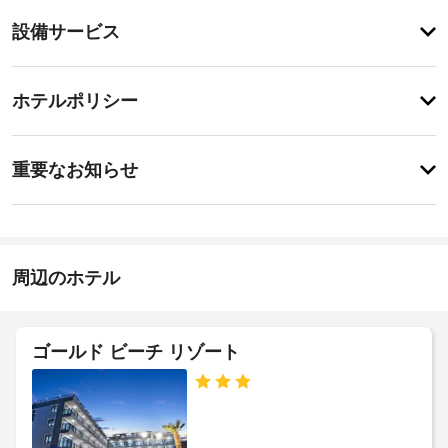
り
登
ま
設備サービス
録
せ
が
ん
あ
登
り
録
ホテルポリシー
ま
が
せ
あ
ん
特
り
に
ま
重要なお知らせ
あ
せ
り
ん
ま
せ
ん
周辺のホテル
ゴールド ビーチ リゾート