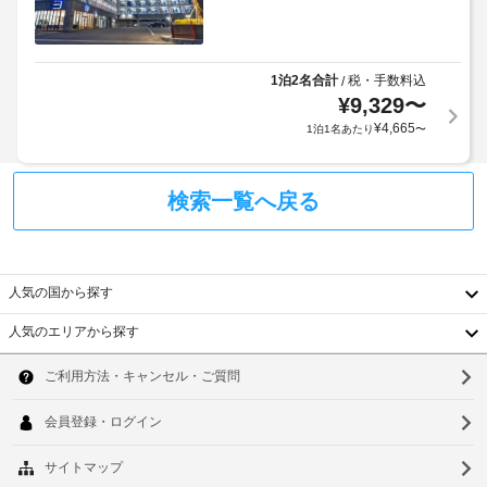
1泊2名合計
税・手数料込
/
¥
9,329
〜
¥
4,665
1泊1名あたり
〜
検索一覧へ戻る
人気の国から探す
人気のエリアから探す
韓
国
ソ
台
ウ
湾
ル