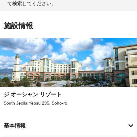
て検索してください。
施設情報
ジ オーシャン リゾート
South Jeolla Yeosu 295, Soho-ro
登
録
基本情報
が
あ