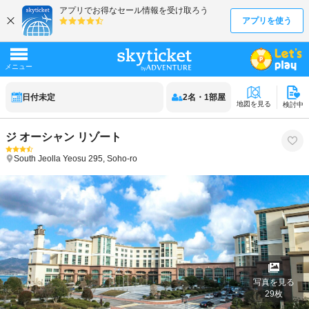
日付未定
2
名
・
1
部屋
地図を見る
検討中
ジ オーシャン リゾート
South Jeolla
Yeosu
295, Soho-ro
写真を見る
29
枚