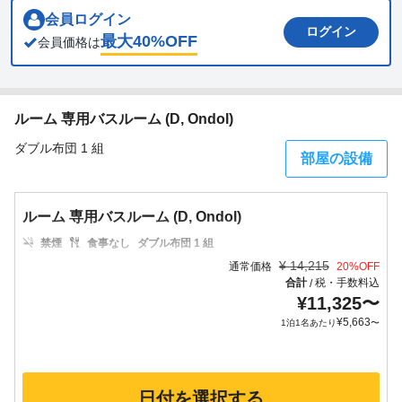
会員ログイン
ログイン
最大
40
%OFF
会員価格は
ルーム 専用バスルーム (D, Ondol)
ダブル布団 1 組
部屋の設備
ルーム 専用バスルーム (D, Ondol)
禁煙
食事なし
ダブル布団 1 組
¥
14,215
通常価格
20
%OFF
合計
税・手数料込
/
¥
11,325
〜
¥
5,663
1泊1名あたり
〜
日付を選択する