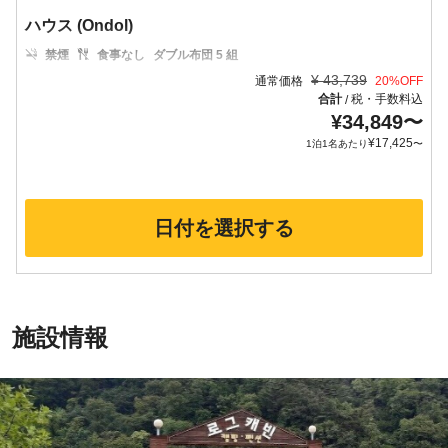
ハウス (Ondol)
禁煙
食事なし
ダブル布団 5 組
¥
43,739
通常価格
20
%OFF
合計
税・手数料込
/
¥
34,849
〜
¥
17,425
1泊1名あたり
〜
日付を選択する
施設情報