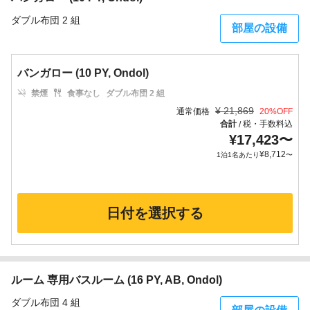
ダブル布団 2 組
部屋の設備
バンガロー (10 PY, Ondol)
禁煙
食事なし
ダブル布団 2 組
¥
21,869
通常価格
20
%OFF
合計
税・手数料込
/
¥
17,423
〜
¥
8,712
1泊1名あたり
〜
日付を選択する
ルーム 専用バスルーム (16 PY, AB, Ondol)
ダブル布団 4 組