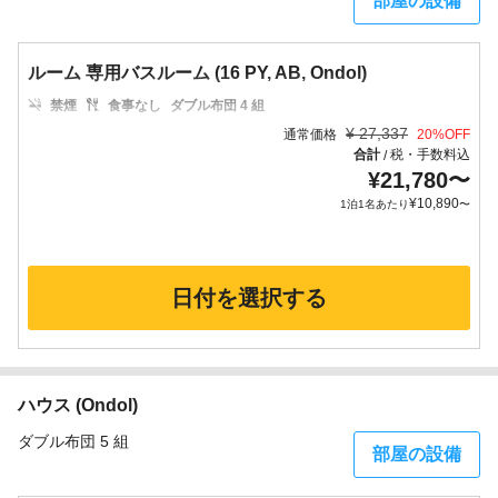
部屋の設備
ルーム 専用バスルーム (16 PY, AB, Ondol)
禁煙
食事なし
ダブル布団 4 組
¥
27,337
通常価格
20
%OFF
合計
税・手数料込
/
¥
21,780
〜
¥
10,890
1泊1名あたり
〜
日付を選択する
ハウス (Ondol)
ダブル布団 5 組
部屋の設備