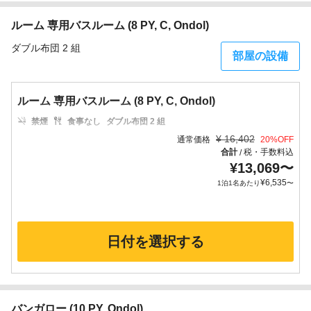
ルーム 専用バスルーム (8 PY, C, Ondol)
ダブル布団 2 組
部屋の設備
ルーム 専用バスルーム (8 PY, C, Ondol)
禁煙
食事なし
ダブル布団 2 組
¥
16,402
通常価格
20
%OFF
合計
税・手数料込
/
¥
13,069
〜
¥
6,535
1泊1名あたり
〜
日付を選択する
バンガロー (10 PY, Ondol)