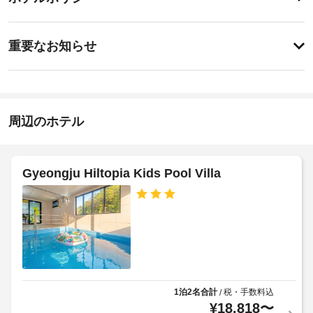
ェ
ビ
ビ
ッ
ス
ス
事
全
ク
重要なお知らせ
部
前
イ
で 
全
に
ン
22 
館
知
室
15:00
禁
あ
-
る
煙
る
22:00
べ
周辺のホテル
客
き
施
室
駐
に
設
ホ
車
は
の
場
テ
Gyeongju Hiltopia Kids Pool Villa
冷
定
(無
ル
蔵
め
料)
庫、
ポ
る
電
リ
利
子
共
シ
レ
用
用
ン
ー
規
電
ジ
約
子
な
4
に
レ
ど
1泊2名合計
税・手数料込
/
歳
従
が
ン
¥
18,818
〜
以