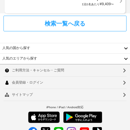
っ
備
ジ
¥
9,409
1泊1名あたり
〜
下
わ
て、
っ
の
追
共
て
お
加
用
お
検索一覧へ戻る
子
ゲ
り、
冷
様
ス
ゆ
蔵
が、
ト
っ
庫
保
く
料
り
護
人気の国から探す
金
お
者
が
く
人気のエリアから探す
の
か
つ
韓
方
か
ろ
と
国
る
ぎ
ソ
同
い
場
台
ウ
た
室
合
だ
で
湾
が
ル
け
既
あ
ま
中
釜
存
り
す。
の
国
ま
共
山
ベ
同
す
香
仁
キ
ッ
場
ッ
ド
合
港
川