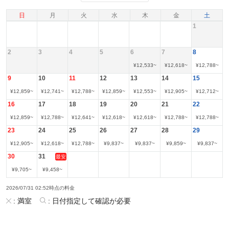
日
月
火
水
木
金
土
1
2
3
4
5
6
7
8
¥
12,533
~
¥
12,618
~
¥
12,788
~
9
10
11
12
13
14
15
¥
12,859
~
¥
12,741
~
¥
12,788
~
¥
12,859
~
¥
12,553
~
¥
12,905
~
¥
12,712
~
16
17
18
19
20
21
22
¥
12,859
~
¥
12,788
~
¥
12,641
~
¥
12,618
~
¥
12,618
~
¥
12,788
~
¥
12,788
~
23
24
25
26
27
28
29
¥
12,905
~
¥
12,618
~
¥
12,788
~
¥
9,837
~
¥
9,837
~
¥
9,859
~
¥
9,837
~
30
31
最安
¥
9,705
~
¥
9,458
~
2026/07/31 02:52時点の料金
:
満室
:
日付指定して確認が必要