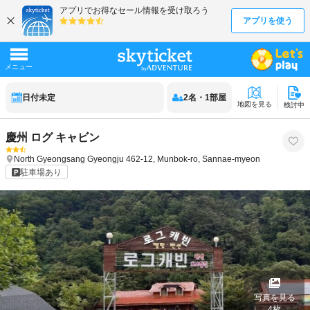
日付未定
2
名
・
1
部屋
地図を見る
検討中
慶州 ログ キャビン
North Gyeongsang
Gyeongju
462-12, Munbok-ro, Sannae-myeon
駐車場あり
写真を見る
4
枚