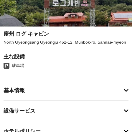
慶州 ログ キャビン
North Gyeongsang Gyeongju 462-12, Munbok-ro, Sannae-myeon
主な設備
駐車場
客
基本情報
室
の
設
設
設備サービス
備
備・
と
サ
サ
チ
ー
ー
ホテルポリシー