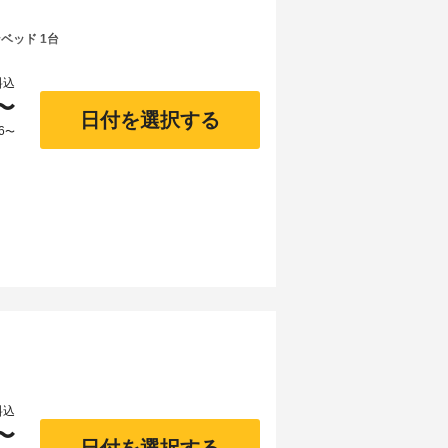
ベッド 1台
料込
〜
日付を選択する
6
〜
料込
〜