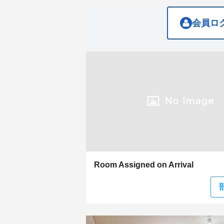
the
the
keyboard
keyboard
shortcuts
shortcuts
会員ロ
for
for
changing
changing
dates.
dates.
Room Assigned on Arrival