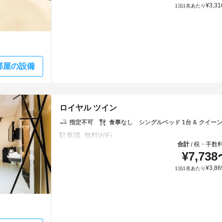
¥
3,31
1泊1名あたり
部屋の設備
ロイヤル ツイン
指定不可
食事なし
シングルベッド 1台 & クイーン
合計
税・手数
/
¥
7,738
¥
3,86
1泊1名あたり