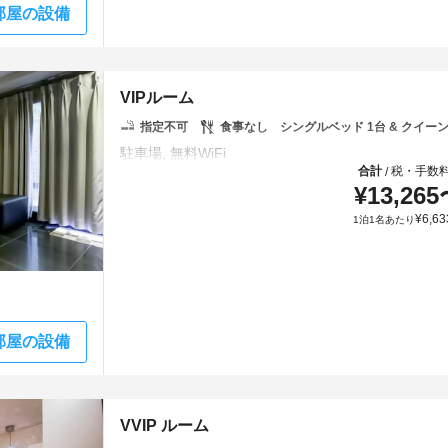
部屋の設備
VIPルーム
指定不可
食事なし
シングルベッド 1台 & クイーン
合計
税・手数
/
¥
13,265
¥
6,63
1泊1名あたり
部屋の設備
VVIP ルーム