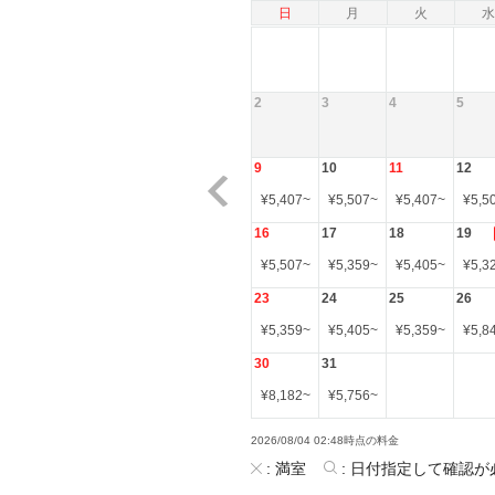
日
月
火
水
2
3
4
5
9
10
11
12
¥
5,407
~
¥
5,507
~
¥
5,407
~
¥
5,5
16
17
18
19
¥
5,507
~
¥
5,359
~
¥
5,405
~
¥
5,3
23
24
25
26
¥
5,359
~
¥
5,405
~
¥
5,359
~
¥
5,8
30
31
¥
8,182
~
¥
5,756
~
2026/08/04 02:48時点の料金
:
満室
:
日付指定して確認が