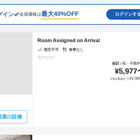
最大
40
%OFF
グイン
会員価格は
ログインす
Room Assigned on Arrival
指定不可
食事なし
合計
税・手数
/
¥
5,977
¥
2,98
1泊1名あたり
部屋の設備