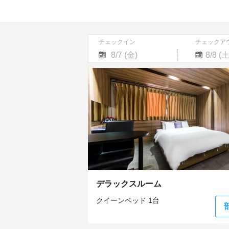
チェックイン
チェックア
Navigate
Navigate
forward
backward
to
to
interact
interact
with
with
the
the
calendar
calendar
and
and
select
select
a
a
date.
date.
Press
Press
the
the
デラックスルーム
question
question
mark
mark
クイーンベッド 1台
key
key
to
to
get
get