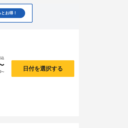
るとお得！
料込
〜
日付を選択する
9
〜