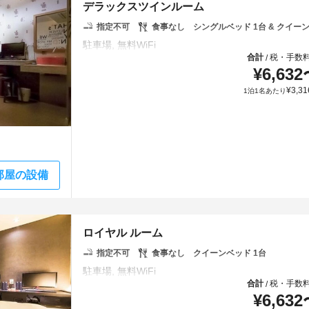
デラックスツインルーム
指定不可
食事なし
シングルベッド 1台 & クイーン
合計
税・手数
/
¥
6,632
¥
3,31
1泊1名あたり
部屋の設備
ロイヤル ルーム
指定不可
食事なし
クイーンベッド 1台
合計
税・手数
/
¥
6,632