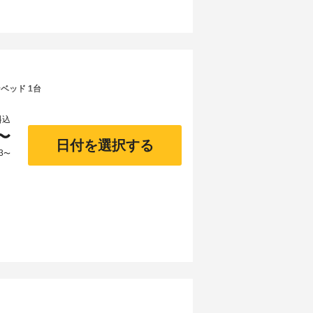
ベッド 1台
料込
〜
日付を選択する
3
〜