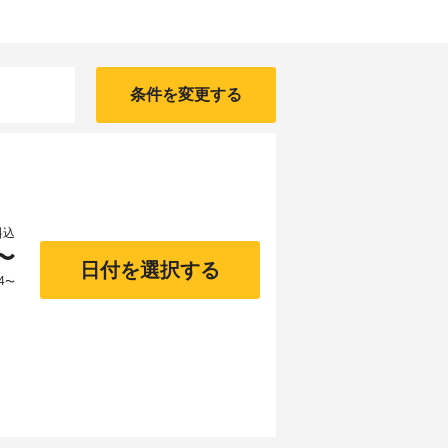
条件を変更する
料込
〜
日付を選択する
4
〜