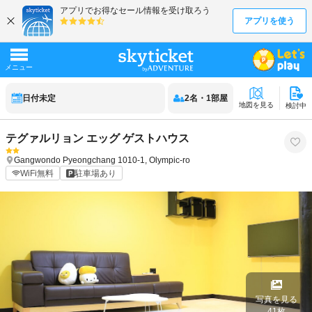
日付未定
2
名
・
1
部屋
地図を見る
検討中
テグァルリョン エッグ ゲストハウス
Gangwondo
Pyeongchang
1010-1, Olympic-ro
WiFi無料
駐車場あり
写真を見る
41
枚