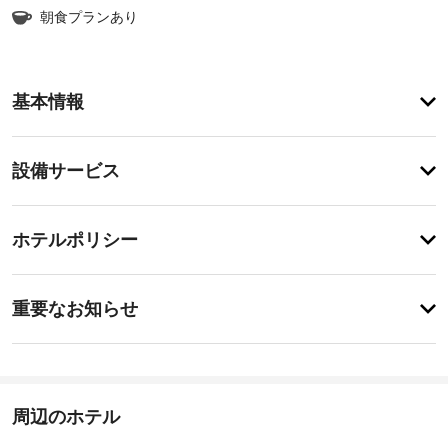
朝食プランあり
ア
基本情報
メ
ニ
テ
設
設備サービス
ィ
備・
テ
ラ
サ
チ
ス
ー
ホテルポリシー
か
ェ
ビ
ら
ッ
の
ス
特
ク
眺
に
重要なお知らせ
め
イ
あ
を
毎
り
ン
楽
ま
日
15:00
し
せ
-
み、
ん
バ
22:00
WiFi 
周辺のホテル
ー
(無
施
料)
ベ