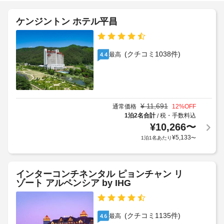
設
や
キ
バ
の
ュ
ケンジントン ホテル平昌
ー
定
ー
ベ
め
グ
キ
る
リ
ュ
(クチコミ1038件)
最高
4.4
利
ー
ル
用
グ
リ
規
セ
ル
約
ル
な
に
フ
ど
¥
11,691
通常価格
12
%OFF
従
サ
を
1泊2名合計
税・手数料込
/
っ
お
ー
¥
10,266
〜
て、
使
ビ
¥
5,133
1泊1名あたり
〜
い
追
ス
い
加
の
た
ゲ
朝
だ
インターコンチネンタル ピョンチャン リ
ス
食
け
ゾート アルペンシア by IHG
ト
ま
(無
料
す。
料)
金
お
(クチコミ1135件)
が
最高
4.6
食
全