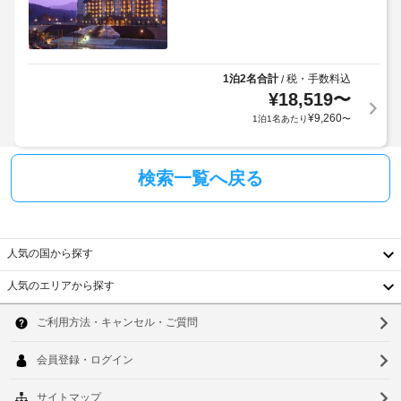
か
事
館
か
無
禁
る
料
煙
の
場
セ
合
1泊2名合計
税・手数料込
/
駐
ル
¥
18,519
〜
が
車
フ
あ
¥
9,260
1泊1名あたり
〜
サ
場
り
ー
(無
ま
ビ
料)
ス
す
検索一覧へ戻る
の
場
朝
朝
合
食
食
に
を
(無
よ
人気の国から探す
毎
料)
り、
日、
人気のエリアから探す
8:00 
チ
テ
韓
～ 
ェ
ラ
9:30 
ッ
国
ソ
ま
ス
ク
で
台
ウ
イ
お
WiFi
ン
召
湾
ル
(無
し
時