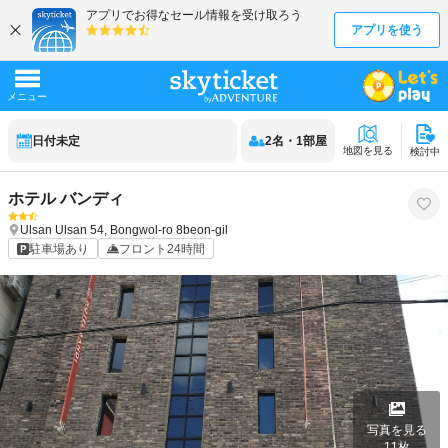
日付未定
2
名
・
1
部屋
地図を見る
検討中
ホテル バンディ
Ulsan
Ulsan
54, Bongwol-ro 8beon-gil
駐車場あり
フロント24時間
写真を見る
11
枚