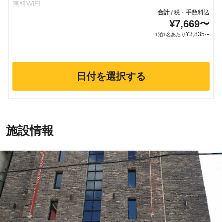
合計
税・手数料込
/
¥
7,669
〜
¥
3,835
1泊1名あたり
〜
日付を選択する
施設情報