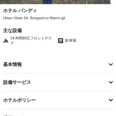
ホテル バンディ
Ulsan Ulsan 54, Bongwol-ro 8beon-gil
主な設備
24 時間対応フロントデス
駐車場
ク
客
基本情報
室
の
設
設
設備サービス
備
備・
と
サ
サ
チ
ー
ー
ホテルポリシー
ェ
ビ
ビ
ッ
ス
ス
事
全
ク