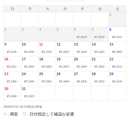
日
月
火
水
木
金
土
1
2
3
4
5
6
7
8
¥
7,874
~
¥
7,874
~
¥
6,511
~
9
10
11
12
13
14
15
¥
5,318
~
¥
5,426
~
¥
5,318
~
¥
5,426
~
¥
5,318
~
¥
5,426
~
¥
6,383
~
16
17
18
19
20
21
22
¥
6,421
~
¥
5,294
~
¥
5,349
~
¥
5,262
~
¥
5,349
~
¥
5,294
~
¥
6,421
~
23
24
25
26
27
28
29
¥
5,294
~
¥
5,349
~
¥
5,294
~
¥
5,349
~
¥
5,294
~
¥
5,402
~
¥
6,316
~
30
31
¥
5,349
~
¥
5,262
~
2026/07/31 02:51時点の料金
:
満室
:
日付指定して確認が必要