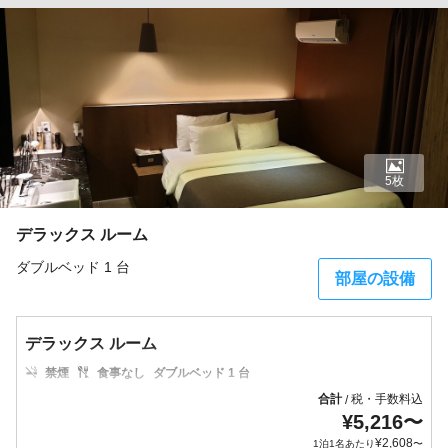
5枚
デラックス ルーム
ダブルベッド 1 台
部屋の設備
デラックス ルーム
禁煙
食事なし
ダブルベッド 1 台
合計
税・手数料込
/
¥
5,216
〜
¥
2,608
1泊1名あたり
〜