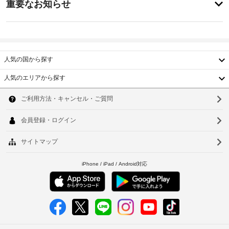
重要なお知らせ
部
前
イ
で 
客
に
ン
28 
室
知
室
17:00
清
あ
る
掃
施
る
べ
人気の国から探す
(要
客
設
き
室
リ
の
人気のエリアから探す
に
ホ
ク
定
韓
は、
エ
テ
め
冷
国
ス
ソ
る
ル
蔵
ト)
利
庫
台
ポ
ウ
が
用
リ
湾
あ
全
ル
規
シ
り
館
約
中
釜
ま
ー
禁
に
す。
国
煙
山
従
WiFi 
ペ
っ
(無
香
仁
ッ
料)
て、
駐
ト
を
港
追
車
川
連
お
加
場
ベ
使
台
れ
ゲ
(無
い