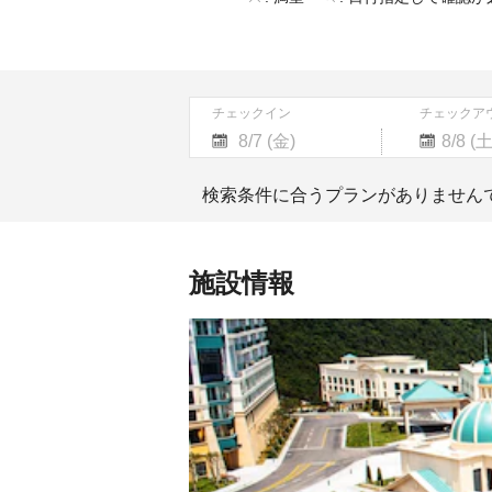
チェックイン
チェックア
Navigate
Navigate
forward
backward
検索条件に合うプランがありません
to
to
interact
interact
with
with
the
the
施設情報
calendar
calendar
and
and
select
select
a
a
date.
date.
Press
Press
the
the
question
question
mark
mark
key
key
to
to