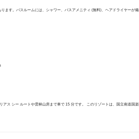
があります。バスルームには、シャワー、バスアメニティ (無料)、ヘアドライヤー
  
ス シー ルートや雲林山房まで車で 15 分です。 このリゾートは、国立南道国楽院まで 