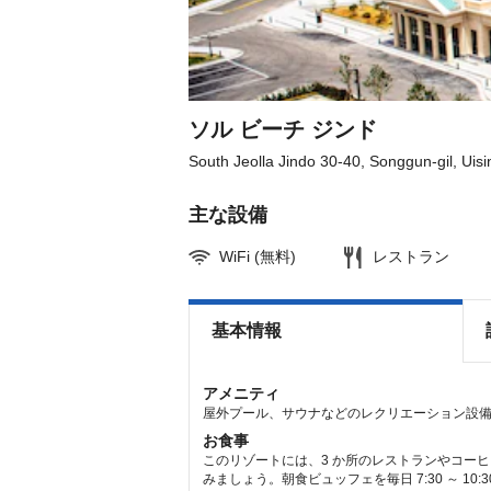
get
get
the
the
keyboard
keyboard
shortcuts
shortcuts
for
for
changing
changing
dates.
dates.
ソル ビーチ ジンド
South Jeolla Jindo 30-40, Songgun-gil, Uis
主な設備
WiFi (無料)
レストラン
基本情報
アメニティ
屋外プール、サウナなどのレクリエーション設備を
お食事
このリゾートには、3 か所のレストランやコーヒー
みましょう。朝食ビュッフェを毎日 7:30 ～ 10: