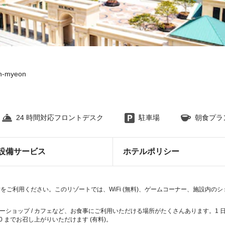
in-myeon
24 時間対応フロントデスク
駐車場
朝食プラ
設備サービス
ホテルポリシー
ご利用ください。このリゾートでは、WiFi (無料)、ゲームコーナー、施設内の
ショップ / カフェなど、お食事にご利用いただける場所がたくさんあります。1 日の
30 までお召し上がりいただけます (有料)。