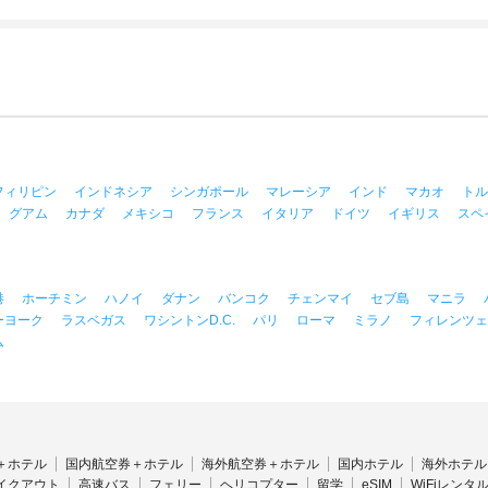
フィリピン
インドネシア
シンガポール
マレーシア
インド
マカオ
トル
グアム
カナダ
メキシコ
フランス
イタリア
ドイツ
イギリス
スペ
港
ホーチミン
ハノイ
ダナン
バンコク
チェンマイ
セブ島
マニラ
ーヨーク
ラスベガス
ワシントンD.C.
パリ
ローマ
ミラノ
フィレンツェ
ム