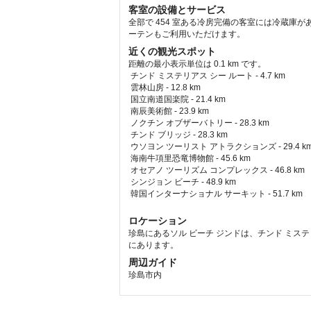
客室の設備とサービス
全部で 454 室ある冷房完備の客室には冷蔵庫
ーテンもご利用いただけます。
近くの観光スポット
距離の最小表示単位は 0.1 km です。
チンド ミステリアス シー ルート - 4.7 km  
 雲林山房 - 12.8 km  
 国立南道国楽院 - 21.4 km  
 南辰美術館 - 23.9 km  
 ノクチン オブザーバトリー - 28.3 km  
 チンド ブリッジ - 28.3 km  
 ウソヨン ツーリスト アトラクションズ - 29.4 km
 海南牛項里恐竜博物館 - 45.6 km  
 オセアノ ツーリズム コンプレックス - 46.8 km  
 シンジョン ビーチ - 48.9 km  
 韓国インターナショナル サーキット - 51.7 km  
ロケーション
珍島にあるソル ビーチ ジンドは、チンド ミステリア
にあります。
周辺ガイド
珍島市内