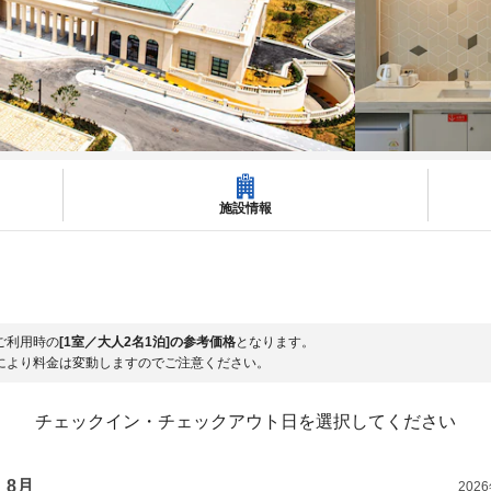
施設情報
ご利用時の
[1室／大人2名1泊]の参考価格
となります。
により料金は変動しますのでご注意ください。
チェックイン・チェックアウト日を選択してください
8月
202