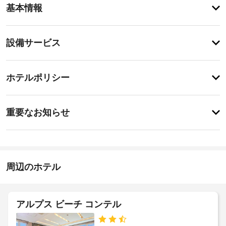
ア
基本情報
メ
ニ
テ
設
設備サービス
ィ
備・
庭
園
サ
チ
か
ー
ホテルポリシー
ら
ェ
ビ
の
ッ
眺
ス
重
ク
め
重要なお知らせ
を
要
イ
お
客
な
ン
楽
室
お
15:00
し
清
-
み
知
掃
22:00
い
ら
周辺のホテル
(要
た
せ
施
リ
だ
設
け
ク
ペ
ま
の
エ
アルプス ビーチ コンテル
す。
ッ
定
ス
ト
客
め
ト)