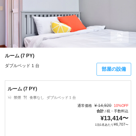
4枚
ルーム (7 PY)
ダブルベッド 1 台
部屋の設備
ルーム (7 PY)
禁煙
食事なし
ダブルベッド 1 台
¥
14,920
通常価格
10
%OFF
合計
税・手数料込
/
¥
13,414
〜
¥
6,707
1泊1名あたり
〜