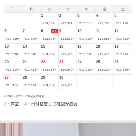
日
月
火
水
木
金
土
1
2
3
4
5
¥
13,339
~
¥
13,339
~
¥
13,551
~
¥
13,186
~
¥
14,928
~
6
7
8
9
10
11
12
最安
¥
13,339
~
¥
13,339
~
¥
12,824
~
¥
14,693
~
¥
13,414
~
¥
13,551
~
¥
13,414
~
13
14
15
16
17
18
19
¥
13,339
~
¥
15,040
~
¥
13,339
~
¥
13,414
~
¥
13,339
~
¥
13,414
~
¥
13,414
~
20
21
22
23
24
25
26
¥
13,414
~
¥
13,414
~
¥
13,414
~
¥
15,040
~
¥
13,414
~
¥
13,339
~
¥
13,339
~
27
28
29
30
¥
13,414
~
¥
13,414
~
¥
13,339
~
¥
13,414
~
2026/08/02 18:09時点の料金
:
満室
:
日付指定して確認が必要