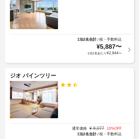
料
室
る
金
の
利
全
:
設
用
館
1
備
規
禁
匹
と
約
煙
あ
サ
に
1泊2名合計
税・手数料込
/
た
ー
従
庭
¥
5,887
〜
り
ビ
っ
園
¥
2,944
1泊1名あたり
〜
1
ス
て、
日
全 
追
駐
8 
に
加
車
室
つ
ゲ
ジオ パインツリー
場
あ
き
ス
(無
る
20000
ト
客
料)
KRW
料
室
に
金
共
上
は
が
用
記
簡
か
電
易
項
か
キ
子
目
る
¥
9,077
ッ
通常価格
10
%OFF
レ
以
場
チ
1泊2名合計
税・手数料込
/
ン
外