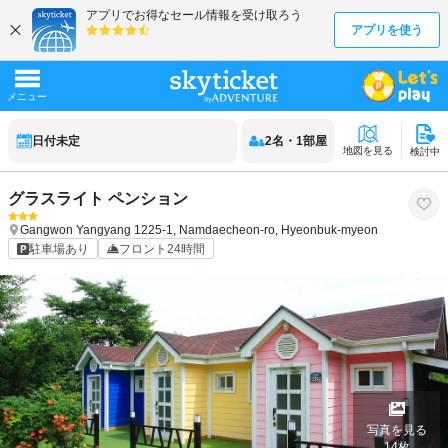
日付未定
2
名
・
1
部屋
地図を見る
検討中
グラスライト ペンション
Gangwon
Yangyang
1225-1, Namdaecheon-ro, Hyeonbuk-myeon
駐車場あり
フロント24時間
写真を見る
14
枚