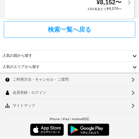
ン
合
¥
8,152
〜
ジ
に
が
が
¥
4,076
1泊1名あたり
〜
も、
備
あ
わ
24
現
り
っ
時
地
ま
検索一覧へ戻る
て
間
に
す
お
対
て
り、
場
応
お
ゆ
合
フ
支
っ
に
人気の国から探す
た
ロ
払
よ
り
ン
い
り、
人気のエリアから探す
お
ト
が
韓
チ
く
デ
必
つ
ェ
国
ス
ソ
要
ろ
ッ
ク
な
ぎ
台
ク
ウ
い
場
イ
た
湾
ル
合
共
ン
だ
が
用
中
時
け
釜
あ
冷
ま
に
国
り
蔵
山
す。
政
ま
庫
薄
府
香
仁
型
す。
発