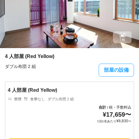
7枚
4 人部屋 (Red Yellow)
ダブル布団 2 組
部屋の設備
4 人部屋 (Red Yellow)
禁煙
食事なし
ダブル布団 2 組
合計
税・手数料込
/
¥
17,659
〜
¥
8,830
1泊1名あたり
〜