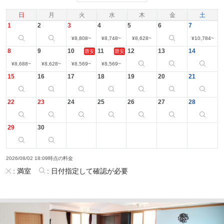
日
月
火
水
木
金
土
1
2
3
4
5
6
7
¥
8,808
~
¥
8,748
~
¥
8,628
~
¥
10,784
~
8
9
10
11
12
13
14
最安
最安
¥
8,688
~
¥
8,628
~
¥
8,569
~
¥
8,569
~
15
16
17
18
19
20
21
22
23
24
25
26
27
28
29
30
2026/08/02 18:09時点の料金
:
満室
:
日付指定して確認が必要