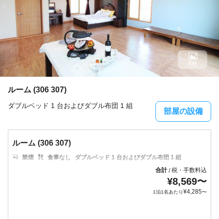
6枚
ルーム (306 307)
ダブルベッド 1 台およびダブル布団 1 組
部屋の設備
ルーム (306 307)
禁煙
食事なし
ダブルベッド 1 台およびダブル布団 1 組
合計
税・手数料込
/
¥
8,569
〜
¥
4,285
1泊1名あたり
〜