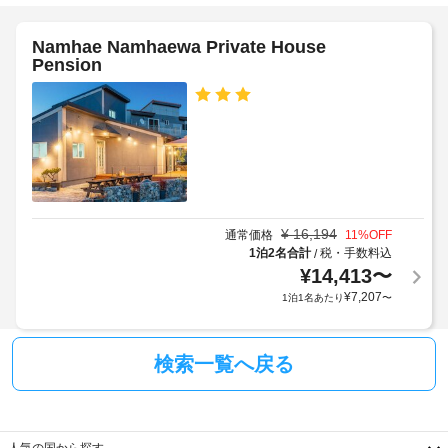
の
設
ホ
車
客
の
場
テ
Namhae Namhaewa Private House
室
定
(無
Pension
ル
に
め
料)
は、
ポ
る
冷
リ
利
蔵
シ
庫、
用
コ
ー
規
ン
約
ロ
非
に
な
対
従
ど
¥
16,194
通常価格
11
%OFF
面
っ
が
1泊2名合計
税・手数料込
/
式
備
て、
¥
14,413
〜
わ
の
追
¥
7,207
1泊1名あたり
〜
っ
チ
加
た
ェ
ゲ
簡
ッ
ス
易
検索一覧へ戻る
ク
ト
キ
イ
ッ
料
チ
ン、
金
ン
非
が
が