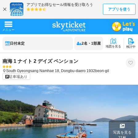
日付未定
2
名
・
1
部屋
地図を見る
検討中
南海 1 ナイト 2 デイズ ペンション
South Gyeongsang
Namhae
18, Dongbu-daero 1932beon-gil
駐車場あり
写真を見る
21
枚