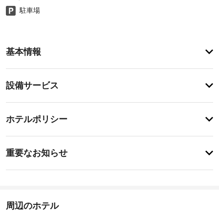
駐車場
客
基本情報
室
の
設
設
設備サービス
備
備・
と
サ
サ
チ
ー
ー
ホテルポリシー
ェ
ビ
ビ
ッ
ス
ス
事
全 
ク
重要なお知らせ
10 
前
イ
室
全
に
ン
あ
館
知
る
14:00
禁
冷
-
る
煙
房
22:00
べ
周辺のホテル
完
き
施
備
駐