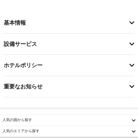
ア
基本情報
メ
ニ
テ
設
設備サービス
ィ
備・
季
節
サ
チ
限
ー
ホテルポリシー
定
ェ
ビ
屋
ッ
外
ス
事
ク
プ
重要なお知らせ
ー
前
イ
ル
バ
に
ン
な
ー
知
15:00
ど
ベ
-
の
る
キ
22:00
レ
べ
人気の国から探す
ュ
ク
き
施
ー
リ
人気のエリアから探す
設
エ
ホ
グ
韓