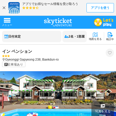
日付未定
2
名
・
1
部屋
地図を見る
検討中
イン ペンション
Gyeonggi
Gapyeong
238, Baekdun-ro
駐車場あり
写真を見る
65
枚