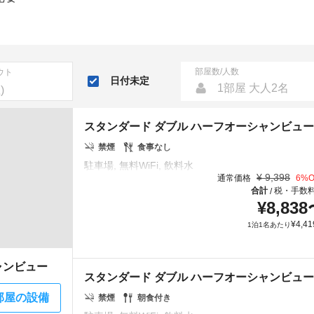
部屋数/人数
ウト
日付未定
1部屋 大人2名
スタンダード ダブル ハーフオーシャンビュー
禁煙
食事なし
¥
9,398
通常価格
6
%O
合計
税・手数
/
¥
8,838
¥
4,41
1泊1名あたり
ャンビュー
スタンダード ダブル ハーフオーシャンビュー
部屋の設備
禁煙
朝食付き