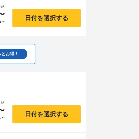
料込
〜
日付を選択する
2
〜
るとお得！
料込
〜
日付を選択する
5
〜