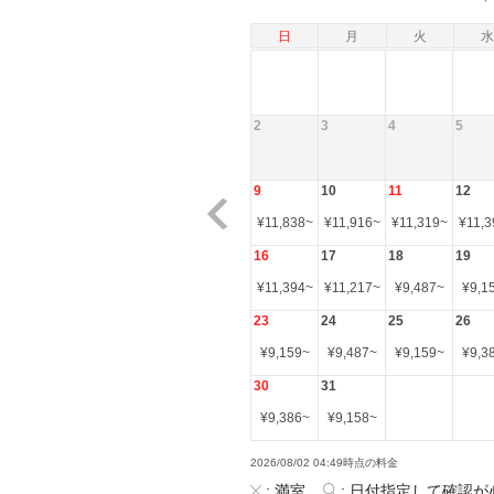
日
月
火
水
2
3
4
5
9
10
11
12
¥
11,838
~
¥
11,916
~
¥
11,319
~
¥
11,3
16
17
18
19
¥
11,394
~
¥
11,217
~
¥
9,487
~
¥
9,1
23
24
25
26
¥
9,159
~
¥
9,487
~
¥
9,159
~
¥
9,3
30
31
¥
9,386
~
¥
9,158
~
2026/08/02 04:49時点の料金
:
満室
:
日付指定して確認が