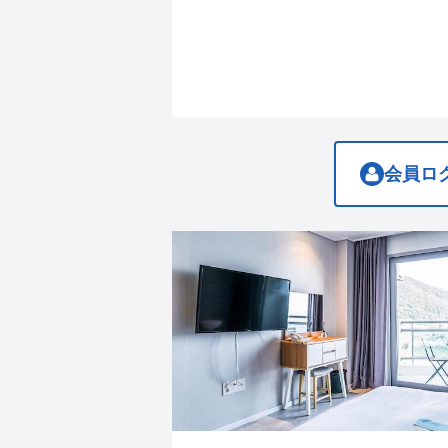
get
get
the
the
keyboard
keyboard
shortcuts
shortcuts
for
for
changing
changing
dates.
dates.
会員ロ