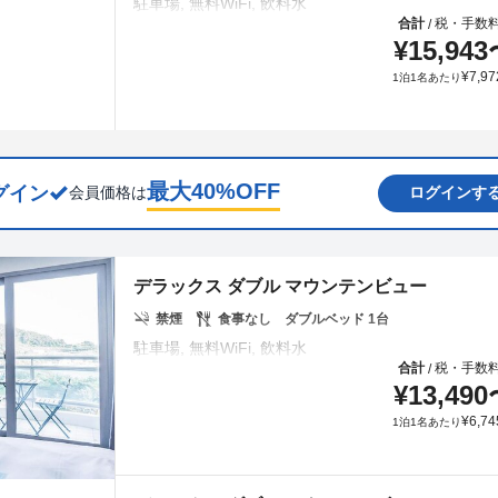
合計
税・手数
/
¥
15,943
¥
7,97
1泊1名あたり
最大
40
%OFF
グイン
会員価格は
ログインす
デラックス ダブル マウンテンビュー
禁煙
食事なし
ダブルベッド 1台
合計
税・手数
/
¥
13,490
¥
6,74
1泊1名あたり