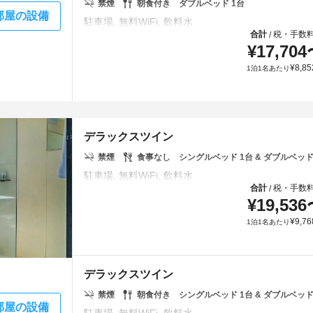
禁煙
朝食付き
ダブルベッド 1台
部屋の設備
合計
税・手数
/
¥
17,704
¥
8,85
1泊1名あたり
デラックスツイン
禁煙
食事なし
シングルベッド 1台 & ダブルベッド
合計
税・手数
/
¥
19,536
¥
9,76
1泊1名あたり
デラックスツイン
禁煙
朝食付き
シングルベッド 1台 & ダブルベッド
部屋の設備