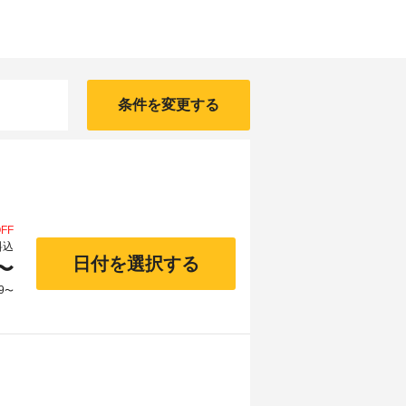
条件を変更する
FF
料込
日付を選択する
〜
9
〜