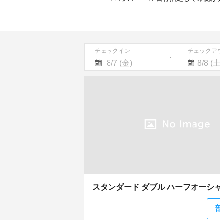
チェックイン
チェックア
Navigate
Navigate
forward
backward
to
to
interact
interact
with
with
the
the
calendar
calendar
and
and
select
select
a
a
date.
date.
Press
Press
the
the
スタンダード ダブル ハーフオーシ
question
question
mark
mark
key
key
to
to