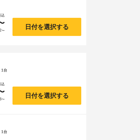
料込
〜
日付を選択する
2
〜
 1台
料込
〜
日付を選択する
8
〜
 1台