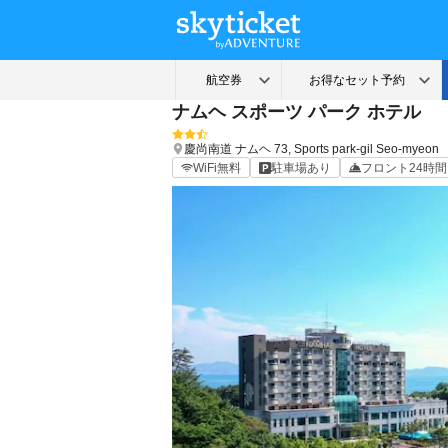
ナムヘ スポーツ パーク ホテル
慶尚南道
ナムヘ
73, Sports park-gil Seo-myeon
WiFi無料
駐車場あり
フロント24時間