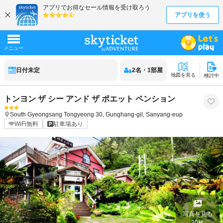
日付未定
2
名
・
1
部屋
地図を見る
検討中
トンヨン ザ シー アンド ザ ポエット ペンション
South Gyeongsang
Tongyeong
30, Gunghang-gil, Sanyang-eup
WiFi無料
駐車場あり
写真を見る
20
枚