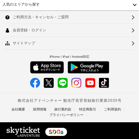
る
ー 
人気のエリアから探す
韓
ア
場
駐
ン
合
車
国
ソ
ド 
が
場
ザ 
台
あ
ウ
(無
ポ
り
料)
エ
湾
ル
ま
ッ
ト 
す
中
釜
テ
ペ
場
ラ
国
ン
山
合
ス
シ
に
香
仁
ョ
よ
ン
WiFi
港
川
り、
に
(無
ご
チ
ベ
台
料)
滞
ェ
ト
在
北
ッ
中
ク
ナ
台
は、
イ
レ
ム
南
ン
ス
ト
時
タ
高
ラ
に
ン
イ