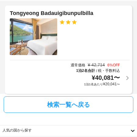
WiFi 
数
定
(無
:
め
Tongyeong Badauigibunpulbilla
料)
1
る
な
利
ど
バ
用
を
お
ー
規
使
ベ
約
い
キ
に
い
ュ
従
た
ー
っ
だ
¥
42,714
通常価格
6
%OFF
グ
て、
け
1泊2名合計
税・手数料込
/
ま
リ
追
¥
40,081
〜
す。
ル
加
¥
20,041
1泊1名あたり
〜
お
ゲ
食
ス
全
事
ト
館
検索一覧へ戻る
ト
料
禁
ン
金
煙
ヨ
が
ン 
か
庭
ザ 
人気の国から探す
か
園
シ