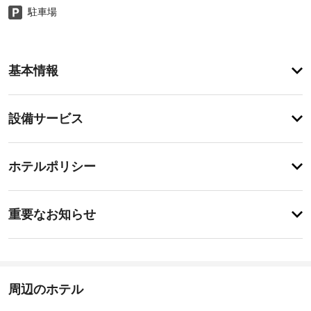
駐車場
ア
基本情報
メ
ニ
テ
設
設備サービス
ィ
備・
テ
ラ
サ
チ
ス
ー
ホテルポリシー
や
ェ
ビ
庭
ッ
園
ス
特
ク
か
に
重要なお知らせ
ら
イ
あ
の
レ
り
ン
眺
ま
ス
15:00
め
せ
ト
を
ん
ラ
施
楽
周辺のホテル
ン
設
し
の
み、
の