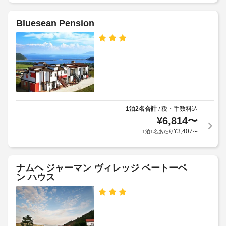
ル
ス
セ
客
ト
ッ
Bluesean Pension
室
料
屋
ト
の
金
根
(グ
設
が
な
リ
備
か
し
ル、
と
か
駐
木
サ
る
車
炭、
ー
場
場
バ
ビ
合
ー
ス
1泊2名合計
税・手数料込
/
が
全
ベ
全 
¥
6,814
〜
あ
館
キ
4 
¥
3,407
り
1泊1名あたり
〜
禁
ュ
室
ま
煙
ー
あ
す
る
グ
冷
場
リ
庭
ナムヘ ジャーマン ヴィレッジ ベートーベ
房
合
ル、
ン ハウス
園
完
に
ト
備
よ
ン
車
の
り、
グ)
客
椅
チ
室
を
子