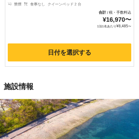
禁煙
食事なし
クイーンベッド 2 台
合計
税・手数料込
/
¥
16,970
〜
¥
8,485
1泊1名あたり
〜
日付を選択する
施設情報