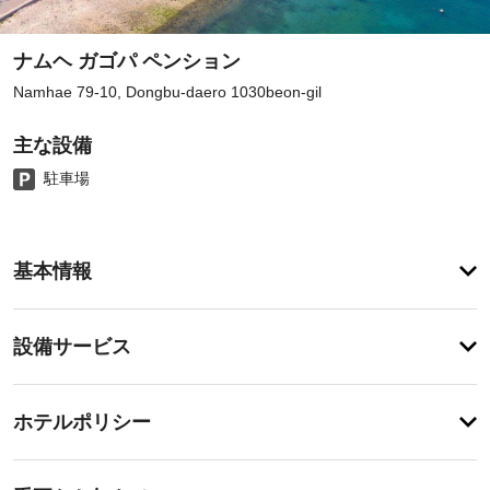
ナムヘ ガゴパ ペンション
Namhae 79-10, Dongbu-daero 1030beon-gil
主な設備
駐車場
ア
基本情報
メ
ニ
テ
設
設備サービス
ィ
備・
庭
園
サ
チ
か
ー
ホテルポリシー
ら
ェ
ビ
の
ッ
眺
ス
重
ク
め