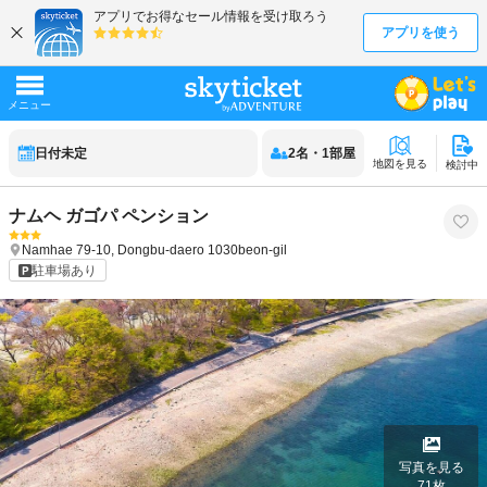
日付未定
2
名
・
1
部屋
地図を見る
検討中
ナムヘ ガゴパ ペンション
Namhae
79-10, Dongbu-daero 1030beon-gil
駐車場あり
写真を見る
71
枚