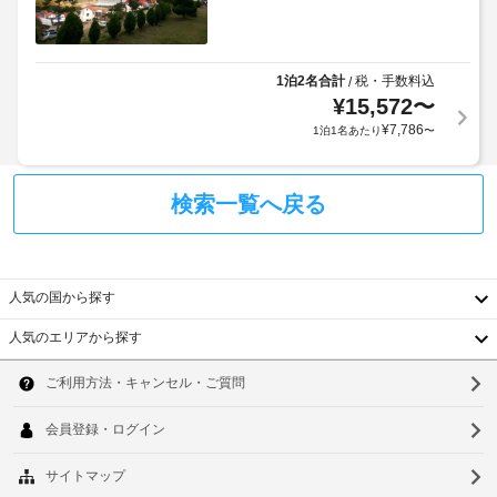
に
ェ
KRW
対
は、
ッ
20,000
応
床
ク
(1
–
暖
イ
～
な
1泊2名合計
税・手数料込
/
房、
ン
2
薄
し
¥
15,572
〜
時
型
名)
¥
7,786
1泊1名あたり
〜
テ
に
ま
駐
レ
政
た
車
ビ
府
は
場
検索一覧へ戻る
が
発
KRW
(無
備
行
30,000
わ
料)
の
っ
(3
て
写
～
人気の国から探す
い
真
4
ま
付
名)
人気のエリアから探す
す。
き
韓
で
専
身
ご
用
国
ソ
分
簡
利
易
証
用
台
ウ
キ
明
い
湾
ッ
ル
書
た
チ
の
だ