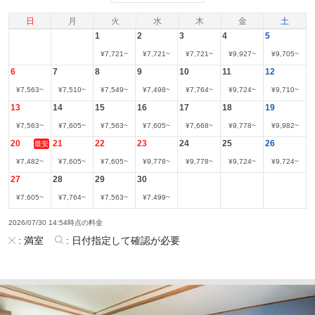
日
月
火
水
木
金
土
1
2
3
4
5
¥
7,721
~
¥
7,721
~
¥
7,721
~
¥
9,927
~
¥
9,705
~
6
7
8
9
10
11
12
¥
7,563
~
¥
7,510
~
¥
7,549
~
¥
7,498
~
¥
7,764
~
¥
9,724
~
¥
9,710
~
13
14
15
16
17
18
19
¥
7,563
~
¥
7,605
~
¥
7,563
~
¥
7,605
~
¥
7,668
~
¥
9,778
~
¥
9,982
~
20
21
22
23
24
25
26
最安
¥
7,482
~
¥
7,605
~
¥
7,605
~
¥
9,778
~
¥
9,778
~
¥
9,724
~
¥
9,724
~
27
28
29
30
¥
7,605
~
¥
7,764
~
¥
7,563
~
¥
7,499
~
2026/07/30 14:54時点の料金
:
満室
:
日付指定して確認が必要