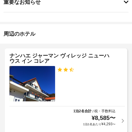
重要なお知らせ
を
要
イ
楽
入
な
ン
し
り
お
15:00
み、
口
バ
知
ま
施
ー
ら
周辺のホテル
で
設
ベ
せ
の
キ
の
ュ
道
定
こ
ー
が
め
ナンハエ ジャーマン ヴィレッジ ニューハ
の
グ
明
ウス イン コレア
る
宿
リ
る
利
泊
ル
い
用
な
施
ど
規
設
を
バ
約
で
お
ー
に
は、
使
ベ
従
バ
い
キ
っ
ー
い
ュ
て、
た
ベ
1泊2名合計
税・手数料込
/
だ
ー
追
¥
8,585
〜
キ
け
グ
加
ュ
¥
4,293
1泊1名あたり
〜
ま
リ
ゲ
ー
す。