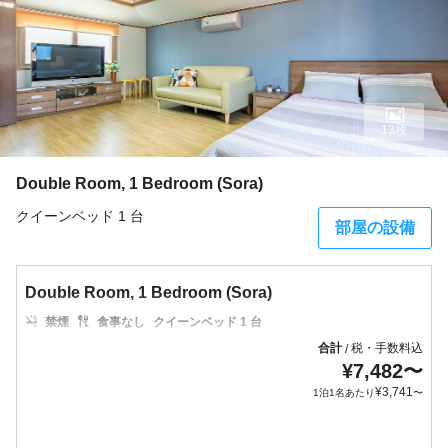
13枚
Double Room, 1 Bedroom (Sora)
クイーンベッド 1 台
部屋の設備
Double Room, 1 Bedroom (Sora)
禁煙
食事なし
クイーンベッド 1 台
合計
税・手数料込
/
¥
7,482
〜
¥
3,741
1泊1名あたり
〜