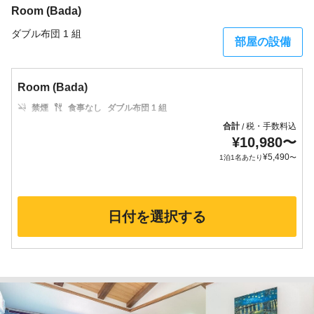
Room (Bada)
ダブル布団 1 組
部屋の設備
Room (Bada)
禁煙
食事なし
ダブル布団 1 組
合計
税・手数料込
/
¥
10,980
〜
¥
5,490
1泊1名あたり
〜
日付を選択する