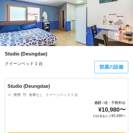
9枚
Studio (Deungdae)
クイーンベッド 1 台
部屋の設備
Studio (Deungdae)
禁煙
食事なし
クイーンベッド 1 台
合計
税・手数料込
/
¥
10,980
〜
¥
5,490
1泊1名あたり
〜