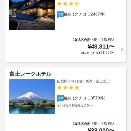
(クチコミ2487件)
最高
4.8
1泊2名合計
税・手数料込
/
¥
43,811
〜
¥
21,906
1泊1名あたり
〜
富士レークホテル
山梨県 > 河口湖・西湖・富士吉田
(クチコミ3579件)
最高
4.8
インボイス制度対応プラン
1泊2名合計
税・手数料込
/
¥
33,000
〜