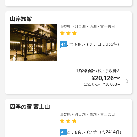
山岸旅館
山梨県 > 河口湖・西湖・富士吉田
(クチコミ935件)
とても良い
4.1
1泊2名合計
税・手数料込
/
¥
20,126
〜
¥
10,063
1泊1名あたり
〜
四季の宿 富士山
山梨県 > 河口湖・西湖・富士吉田
(クチコミ2414件)
とても良い
4.3