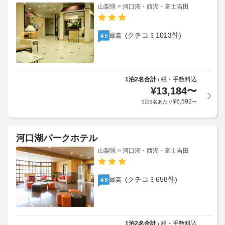
山梨県 > 河口湖・西湖・富士吉田
(クチコミ1013件)
最高
4.5
1泊2名合計
税・手数料込
/
¥
13,184
〜
¥
6,592
1泊1名あたり
〜
河口湖パークホテル
山梨県 > 河口湖・西湖・富士吉田
(クチコミ658件)
最高
4.8
1泊2名合計
税・手数料込
/