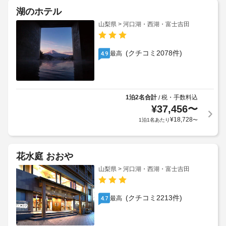
湖のホテル
山梨県 > 河口湖・西湖・富士吉田
(クチコミ2078件)
最高
4.9
1泊2名合計
税・手数料込
/
¥
37,456
〜
¥
18,728
1泊1名あたり
〜
花水庭 おおや
山梨県 > 河口湖・西湖・富士吉田
(クチコミ2213件)
最高
4.7