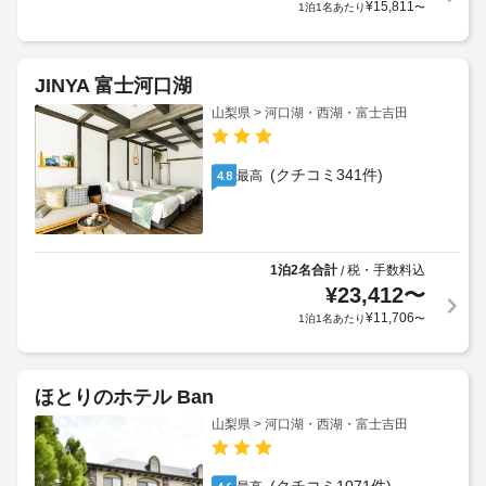
¥
15,811
1泊1名あたり
〜
JINYA 富士河口湖
山梨県 > 河口湖・西湖・富士吉田
(クチコミ341件)
最高
4.8
1泊2名合計
税・手数料込
/
¥
23,412
〜
¥
11,706
1泊1名あたり
〜
ほとりのホテル Ban
山梨県 > 河口湖・西湖・富士吉田