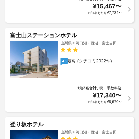
¥
15,467
〜
¥
7,734
1泊1名あたり
〜
富士山ステーションホテル
山梨県 > 河口湖・西湖・富士吉田
(クチコミ2022件)
最高
4.5
1泊2名合計
税・手数料込
/
¥
17,340
〜
¥
8,670
1泊1名あたり
〜
登り坂ホテル
山梨県 > 河口湖・西湖・富士吉田