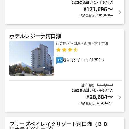
1泊2名合計
税・手数料込
/
¥
171,695
〜
¥
85,848
1泊1名あたり
〜
ホテルレジーナ河口湖
山梨県 > 河口湖・西湖・富士吉田
(クチコミ2135件)
最高
4.6
¥
39,900
通常価格
1泊2名合計
税・手数料込
/
¥
28,684
〜
¥
14,342
1泊1名あたり
〜
ブリーズベイレイクリゾート河口湖（ＢＢ