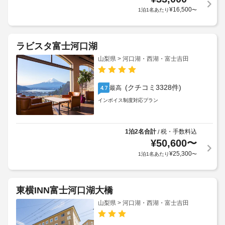
¥
16,500
1泊1名あたり
〜
ラビスタ富士河口湖
山梨県 > 河口湖・西湖・富士吉田
(クチコミ3328件)
最高
4.7
インボイス制度対応プラン
1泊2名合計
税・手数料込
/
¥
50,600
〜
¥
25,300
1泊1名あたり
〜
東横INN富士河口湖大橋
山梨県 > 河口湖・西湖・富士吉田