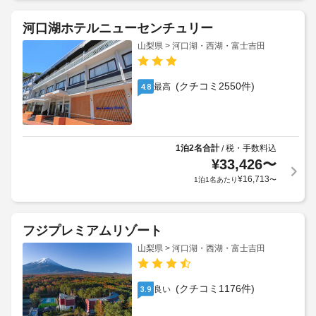
河口湖ホテルニューセンチュリー
山梨県 > 河口湖・西湖・富士吉田
(クチコミ2550件)
最高
4.8
1泊2名合計
税・手数料込
/
¥
33,426
〜
¥
16,713
1泊1名あたり
〜
フジプレミアムリゾート
山梨県 > 河口湖・西湖・富士吉田
(クチコミ1176件)
良い
3.9