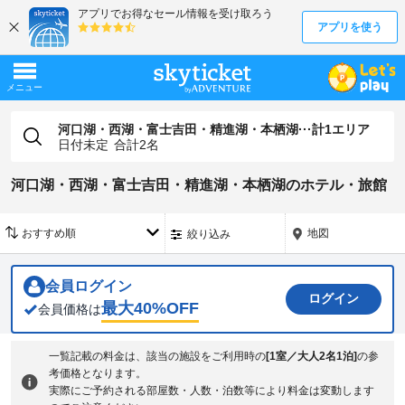
河口湖・西湖・富士吉田・精進湖・本栖湖···計1エリア
日付未定
合計
2
名
河口湖・西湖・富士吉田・精進湖・本栖湖のホテル・旅館
地図
絞り込み
会員ログイン
ログイン
最大
40
%OFF
会員価格は
一覧記載の料金は、該当の施設をご利用時の
[
1室／大人2名1泊
]
の参
考価格となります。
実際にご予約される部屋数・人数・泊数等により料金は変動します