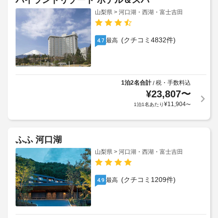
ハイランドリゾート ホテル＆スパ
山梨県 > 河口湖・西湖・富士吉田
(クチコミ4832件)
最高
4.7
1泊2名合計
税・手数料込
/
¥
23,807
〜
¥
11,904
1泊1名あたり
〜
ふふ 河口湖
山梨県 > 河口湖・西湖・富士吉田
(クチコミ1209件)
最高
4.9