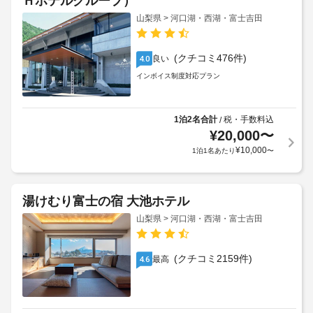
Ｈホテルグループ）
山梨県 > 河口湖・西湖・富士吉田
(クチコミ476件)
良い
4.0
インボイス制度対応プラン
1泊2名合計
税・手数料込
/
¥
20,000
〜
¥
10,000
1泊1名あたり
〜
湯けむり富士の宿 大池ホテル
山梨県 > 河口湖・西湖・富士吉田
(クチコミ2159件)
最高
4.6