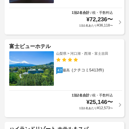
1泊2名合計
税・手数料込
/
¥
72,236
〜
¥
36,118
1泊1名あたり
〜
富士ビューホテル
山梨県 > 河口湖・西湖・富士吉田
(クチコミ5413件)
最高
4.7
1泊2名合計
税・手数料込
/
¥
25,146
〜
¥
12,573
1泊1名あたり
〜