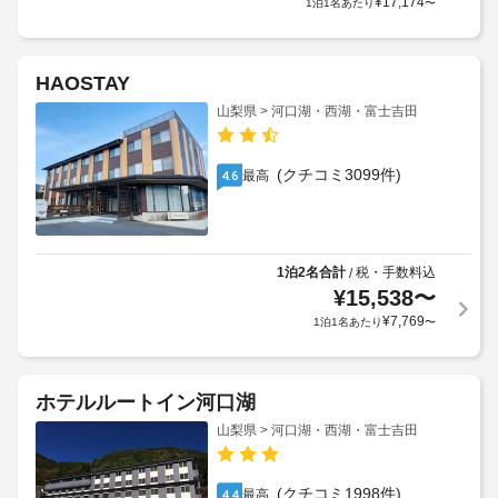
¥
17,174
1泊1名あたり
〜
HAOSTAY
山梨県 > 河口湖・西湖・富士吉田
(クチコミ3099件)
最高
4.6
1泊2名合計
税・手数料込
/
¥
15,538
〜
¥
7,769
1泊1名あたり
〜
ホテルルートイン河口湖
山梨県 > 河口湖・西湖・富士吉田
(クチコミ1998件)
最高
4.4