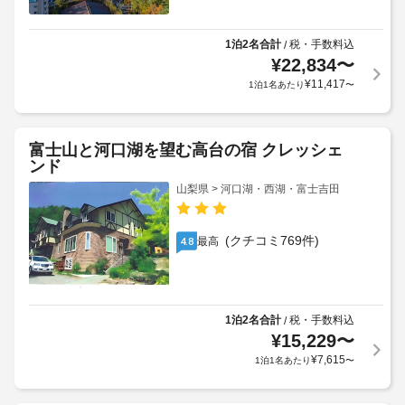
1泊2名合計
税・手数料込
/
¥
22,834
〜
¥
11,417
1泊1名あたり
〜
富士山と河口湖を望む高台の宿 クレッシェ
ンド
山梨県 > 河口湖・西湖・富士吉田
(クチコミ769件)
最高
4.8
1泊2名合計
税・手数料込
/
¥
15,229
〜
¥
7,615
1泊1名あたり
〜