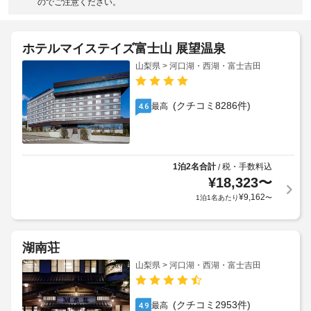
のでご注意ください。
ホテルマイステイズ富士山 展望温泉
山梨県 > 河口湖・西湖・富士吉田
(クチコミ8286件)
最高
4.6
1泊2名合計
税・手数料込
/
¥
18,323
〜
¥
9,162
1泊1名あたり
〜
湖南荘
山梨県 > 河口湖・西湖・富士吉田
(クチコミ2953件)
最高
4.9