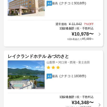
(クチコミ9318件)
最高
4.6
¥
11,842
通常価格
7
%OFF
1泊2名合計
税・手数料込
/
¥
10,978
〜
¥
5,489
1泊1名あたり
〜
レイクランドホテル みづのさと
山梨県 > 河口湖・西湖・富士吉田
(クチコミ1838件)
最高
4.5
1泊2名合計
税・手数料込
/
¥
34,348
〜