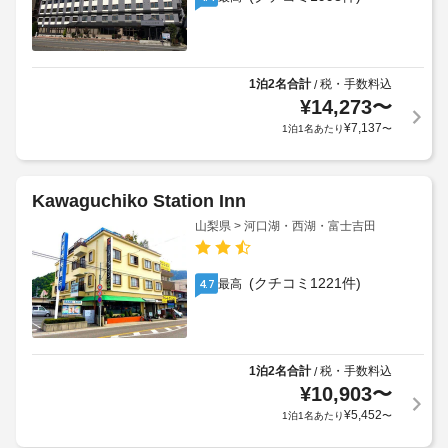
1泊2名合計
税・手数料込
/
¥
14,273
〜
¥
7,137
1泊1名あたり
〜
Kawaguchiko Station Inn
山梨県 > 河口湖・西湖・富士吉田
(クチコミ1221件)
最高
4.7
1泊2名合計
税・手数料込
/
¥
10,903
〜
¥
5,452
1泊1名あたり
〜