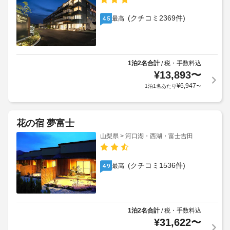
(クチコミ2369件)
最高
4.5
1泊2名合計
税・手数料込
/
¥
13,893
〜
¥
6,947
1泊1名あたり
〜
花の宿 夢富士
山梨県 > 河口湖・西湖・富士吉田
(クチコミ1536件)
最高
4.9
1泊2名合計
税・手数料込
/
¥
31,622
〜