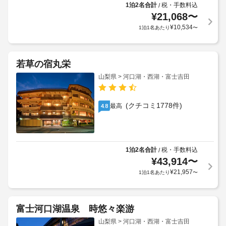
1泊2名合計
税・手数料込
/
¥
21,068
〜
¥
10,534
1泊1名あたり
〜
若草の宿丸栄
山梨県 > 河口湖・西湖・富士吉田
(クチコミ1778件)
最高
4.8
1泊2名合計
税・手数料込
/
¥
43,914
〜
¥
21,957
1泊1名あたり
〜
富士河口湖温泉 時悠々楽游
山梨県 > 河口湖・西湖・富士吉田