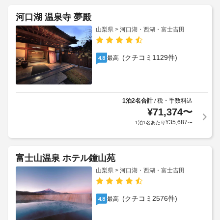
河口湖 温泉寺 夢殿
山梨県 > 河口湖・西湖・富士吉田
(クチコミ1129件)
最高
4.8
1泊2名合計
税・手数料込
/
¥
71,374
〜
¥
35,687
1泊1名あたり
〜
富士山温泉 ホテル鐘山苑
山梨県 > 河口湖・西湖・富士吉田
(クチコミ2576件)
最高
4.8