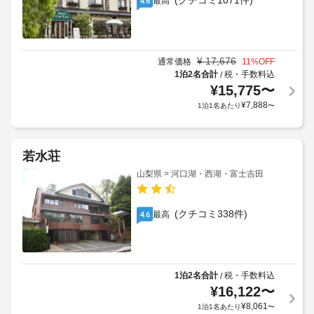
(クチコミ1071件)
最高
4.6
¥
17,676
通常価格
11
%OFF
1泊2名合計
税・手数料込
/
¥
15,775
〜
¥
7,888
1泊1名あたり
〜
若水荘
山梨県 > 河口湖・西湖・富士吉田
(クチコミ338件)
最高
4.6
1泊2名合計
税・手数料込
/
¥
16,122
〜
¥
8,061
1泊1名あたり
〜