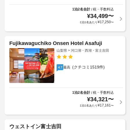
1泊2名合計
税・手数料込
/
¥
34,499
〜
¥
17,250
1泊1名あたり
〜
Fujikawaguchiko Onsen Hotel Asafuji
山梨県 > 河口湖・西湖・富士吉田
(クチコミ1519件)
最高
4.7
1泊2名合計
税・手数料込
/
¥
34,321
〜
¥
17,161
1泊1名あたり
〜
ウェストイン富士吉田