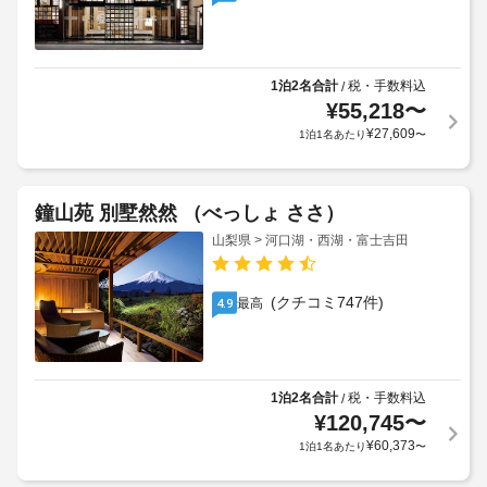
1泊2名合計
税・手数料込
/
¥
55,218
〜
¥
27,609
1泊1名あたり
〜
鐘山苑 別墅然然 （べっしょ ささ）
山梨県 > 河口湖・西湖・富士吉田
(クチコミ747件)
最高
4.9
1泊2名合計
税・手数料込
/
¥
120,745
〜
¥
60,373
1泊1名あたり
〜