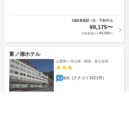
1泊2名合計
税・手数料込
/
¥
9,175
〜
¥
4,588
1泊1名あたり
〜
富ノ湖ホテル
山梨県 > 河口湖・西湖・富士吉田
(クチコミ1621件)
最高
4.4
1泊2名合計
税・手数料込
/
¥
17,761
〜
¥
8,881
1泊1名あたり
〜