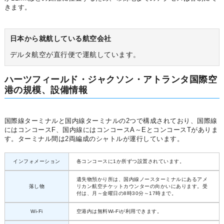
きます。
日本から就航している航空会社
デルタ航空が直行便で運航しています。
ハーツフィールド・ジャクソン・アトランタ国際空
港の規模、設備情報
国際線ターミナルと国内線ターミナルの2つで構成されており、国際線
にはコンコースF、国内線にはコンコースA～EとコンコースTがありま
す。ターミナル間は2両編成のシャトルが運行しています。
インフォメーション
各コンコースに1か所ずつ設置されています。
遺失物預かり所は、国内線ノースターミナルにあるアメ
落し物
リカン航空チケットカウンターの向かいにあります。受
付は、月～金曜日の8時30分～17時まで。
Wi-Fi
空港内は無料Wi-Fiが利用できます。