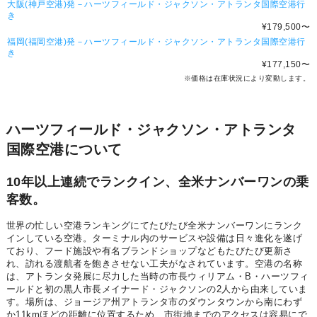
大阪(神戸空港)発－ハーツフィールド・ジャクソン・アトランタ国際空港行
き
¥179,500
〜
福岡(福岡空港)発－ハーツフィールド・ジャクソン・アトランタ国際空港行
き
¥177,150
〜
※価格は在庫状況により変動します。
ハーツフィールド・ジャクソン・アトランタ
国際空港について
10年以上連続でランクイン、全米ナンバーワンの乗
客数。
世界の忙しい空港ランキングにてたびたび全米ナンバーワンにランク
インしている空港。ターミナル内のサービスや設備は日々進化を遂げ
ており、フード施設や有名ブランドショップなどもたびたび更新さ
れ、訪れる渡航者を飽きさせない工夫がなされています。空港の名称
は、アトランタ発展に尽力した当時の市長ウィリアム・B・ハーツフィ
ールドと初の黒人市長メイナード・ジャクソンの2人から由来していま
す。場所は、ジョージア州アトランタ市のダウンタウンから南にわず
か11kmほどの距離に位置するため、市街地までのアクセスは容易にで