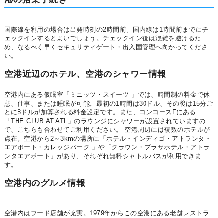
国際線を利用の場合は出発時刻の2時間前、国内線は1時間前までにチ
ェックインするとよいでしょう。チェックイン後は混雑を避けるた
め、なるべく早くセキュリティゲート・出入国管理へ向かってくださ
い。
空港近辺のホテル、空港のシャワー情報
空港内にある仮眠室「ミニッツ・スイーツ 」では、時間制の料金で休
憩、仕事、または睡眠が可能。最初の1時間は30ドル、その後は15分ご
とに8ドルが加算される料金設定です。また、コンコースFにある
「THE CLUB AT ATL」のラウンジにシャワーが設置されていますの
で、こちらも合わせてご利用ください。 空港周辺には複数のホテルが
点在。空港から2～3kmの場所に「ホテル・インディゴ・アトランタ・
エアポート・カレッジパーク 」や「クラウン・プラザホテル・アトラ
ンタエアポート」があり、それぞれ無料シャトルバスが利用できま
す。
空港内のグルメ情報
空港内はフード店舗が充実。1979年からこの空港にある老舗レストラ