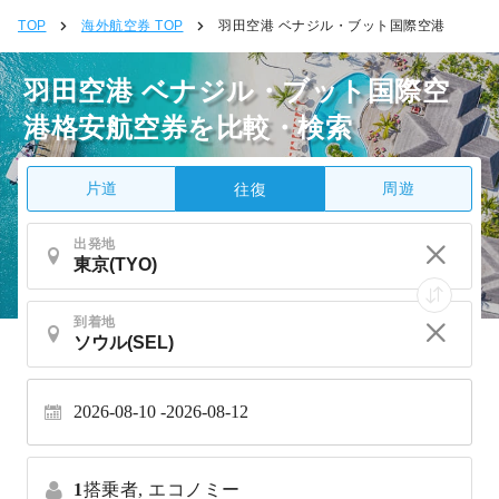
TOP
海外航空券 TOP
羽田空港 ベナジル・ブット国際空港
羽田空港 ベナジル・ブット国際空
港格安航空券を比較・検索
片道
周遊
往復
出発地
到着地
2026-08-10
2026-08-12
1
搭乗者,
エコノミー