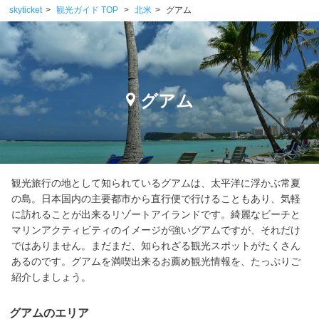
skyticket
観光ガイド TOP
北米
グアム
グアム
観光旅行の地として知られているグアムは、太平洋に浮かぶ常夏
の島。日本国内の主要都市から直行便で行けることもあり、気軽
に訪れることが出来るリゾートアイランドです。綺麗なビーチと
マリンアクティビティのイメージが強いグアムですが、それだけ
ではありません。まだまだ、知られざる観光スポットがたくさん
あるのです。グアムを満喫出来るお薦め観光情報を、たっぷりご
紹介しましょう。
グアムのエリア