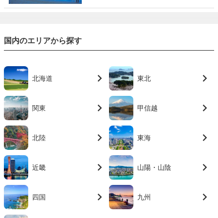
国内のエリアから探す
北海道
東北
関東
甲信越
北陸
東海
近畿
山陽・山陰
四国
九州