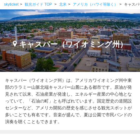
skyticket
観光ガイド TOP
北米
アメリカ（ハワイ等除く）
キャスパ
キャスパー（ワイオミング州）
キャスパー（ワイオミング州）は、アメリカワイオミング州中東
部のララミー山脈北端キャスパー山麓にある都市です。原油が発
見されて以来、石油産業が発達し、エネルギー産業の中心地とな
っていて、「石油の町」とも呼ばれています。国定歴史の道開設
センターなど、アメリカ開拓の歴史を感じさせる観光スポットが
多いことでも有名です。音楽が盛んで、夏は公園で市民バンドの
演奏を聴くこともできます。