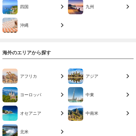
四国
九州
沖縄
海外のエリアから探す
アフリカ
アジア
ヨーロッパ
中東
オセアニア
中南米
北米