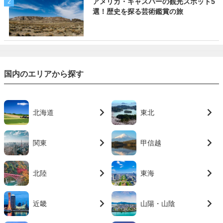
アメリカ・キャスパーの観光スポット5
2
選！歴史を探る芸術鑑賞の旅
国内のエリアから探す
北海道
東北
関東
甲信越
北陸
東海
近畿
山陽・山陰