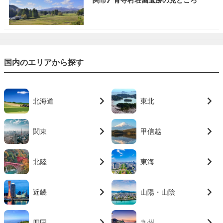
関市》骨寺村荘園遺跡の見どころ
国内のエリアから探す
北海道
東北
関東
甲信越
北陸
東海
近畿
山陽・山陰
四国
九州