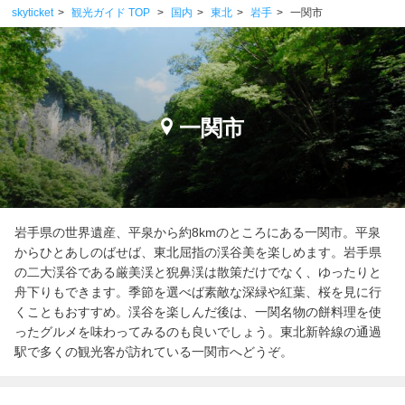
skyticket
観光ガイド TOP
国内
東北
岩手
一関市
一関市
岩手県の世界遺産、平泉から約8kmのところにある一関市。平泉
からひとあしのばせば、東北屈指の渓谷美を楽しめます。岩手県
の二大渓谷である厳美渓と猊鼻渓は散策だけでなく、ゆったりと
舟下りもできます。季節を選べば素敵な深緑や紅葉、桜を見に行
くこともおすすめ。渓谷を楽しんだ後は、一関名物の餅料理を使
ったグルメを味わってみるのも良いでしょう。東北新幹線の通過
駅で多くの観光客が訪れている一関市へどうぞ。