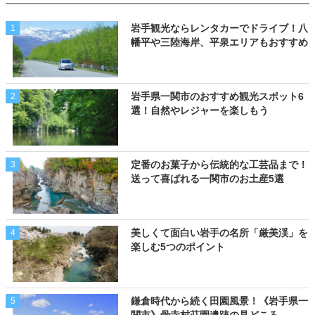
岩手観光ならレンタカーでドライブ！八
1
幡平や三陸海岸、平泉エリアもおすすめ
岩手県一関市のおすすめ観光スポット6
2
選！自然やレジャーを楽しもう
定番のお菓子から伝統的な工芸品まで！
3
送って喜ばれる一関市のお土産5選
美しくて面白い岩手の名所「厳美渓」を
4
楽しむ5つのポイント
鎌倉時代から続く田園風景！《岩手県一
5