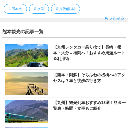
熊本市
水俣
八代(熊本)
もっとみる
熊本観光の記事一覧
【九州レンタカー乗り捨て】長崎・熊
本・大分→福岡へ！おすすめ周遊ルート
＆利用術
【熊本・阿蘇】そらふねの桟橋へのアク
セスは？車と徒歩の行き方
【九州】観光列車おすすめ13選！料金一
覧表・時間・食事もご紹介