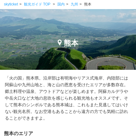
skyticket
観光ガイド TOP
国内
九州
熊本
熊本
「火の国」熊本県。沿岸部は有明海やリアス式海岸、内陸部には
阿蘇山や九州山地と、海と山の恩恵を受けたエリアが多数存在。
郷土料理や温泉、アウトドアなどが楽しめます。阿蘇カルデラや
中岳火口など大地の息吹を感じられる観光地もオススメです。そ
して熊本のシンボルである熊本城は、これもまた見逃してはいけ
ない観光名所。なお空港もあることから遠方の方でも気軽に訪れ
ることができますよ。
熊本のエリア