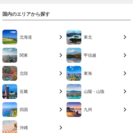
国内のエリアから探す
北海道
東北
関東
甲信越
北陸
東海
近畿
山陽・山陰
四国
九州
沖縄