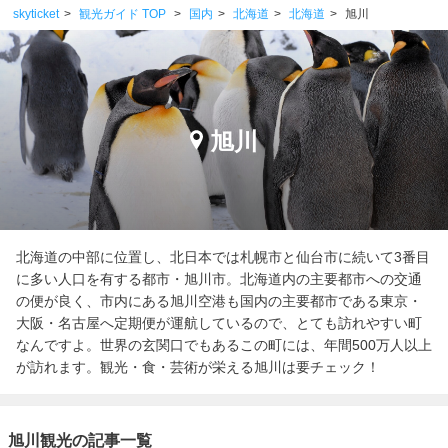
skyticket
観光ガイド TOP
国内
北海道
北海道
旭川
旭川
北海道の中部に位置し、北日本では札幌市と仙台市に続いて3番目
に多い人口を有する都市・旭川市。北海道内の主要都市への交通
の便が良く、市内にある旭川空港も国内の主要都市である東京・
大阪・名古屋へ定期便が運航しているので、とても訪れやすい町
なんですよ。世界の玄関口でもあるこの町には、年間500万人以上
が訪れます。観光・食・芸術が栄える旭川は要チェック！
旭川観光の記事一覧