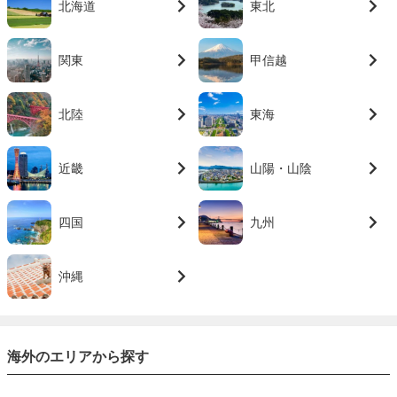
北海道
東北
関東
甲信越
北陸
東海
近畿
山陽・山陰
四国
九州
沖縄
海外のエリアから探す