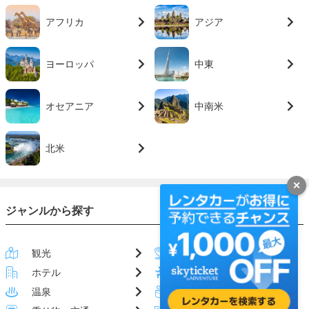
アフリカ
アジア
ヨーロッパ
中東
オセアニア
中南米
北米
✕
ジャンルから探す
観光
グルメ
ホテル
アクティビティ
温泉
お土産