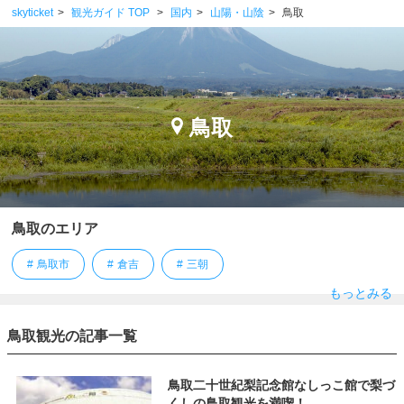
skyticket
観光ガイド TOP
国内
山陽・山陰
鳥取
鳥取
鳥取のエリア
鳥取市
倉吉
三朝
もっとみる
鳥取観光の記事一覧
鳥取二十世紀梨記念館なしっこ館で梨づ
くしの鳥取観光を満喫！