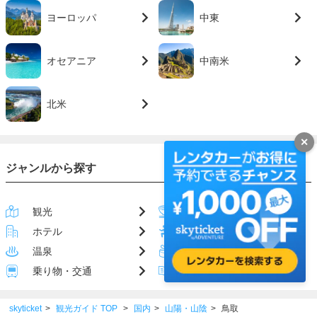
ヨーロッパ
中東
オセアニア
中南米
北米
✕
ジャンルから探す
観光
グルメ
ホテル
アクティビティ
温泉
お土産
乗り物・交通
ハウツー
skyticket
観光ガイド TOP
国内
山陽・山陰
鳥取