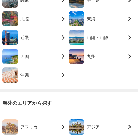
関東
甲信越
北陸
東海
近畿
山陽・山陰
四国
九州
沖縄
海外のエリアから探す
アフリカ
アジア