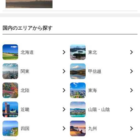
国内のエリアから探す
北海道
東北
関東
甲信越
北陸
東海
近畿
山陽・山陰
四国
九州