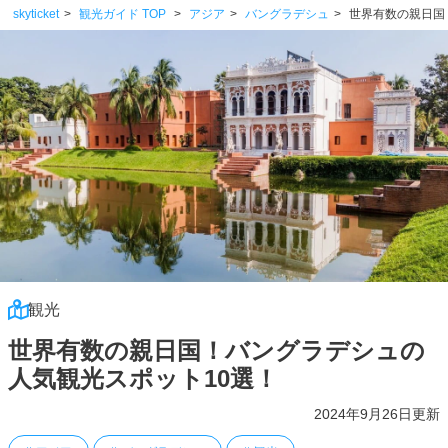
skyticket
観光ガイド TOP
アジア
バングラデシュ
世界有数の親日国
観光
世界有数の親日国！バングラデシュの
人気観光スポット10選！
2024年9月26日更新