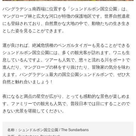
バングラデシュ南西端に位置する「シュンドルボン国立公園」は、
マングローブ林と広大な河口が特徴の保護地区です。世界自然遺産
にも登録されており、自然豊かな大地の中で、動物たちの生き生き
とした姿を見ることができます。
運が良ければ、絶滅危惧種のベンガルタイガーも見ることができる
シュンドルボン国立公園には、多くの観光客が訪れます。ワニも生
息しているんですよ。ツアーも人気で、悠々と流れる川をボートで
進んだり、マングローブの林をすり抜けたり、冒険家の気分を味わ
えます。バングラデシュ最大の国立公園シュンドルボンで、ぜひ大
自然と触れ合いましょう！
夜になると満点の星空が広がり、とっても感動的な景色が楽しめま
す。ファミリーでの観光も人気で、普段日本では目にすることので
きない光景を堪能してください。
名称：シュンドルボン国立公園 / The Sundarbans