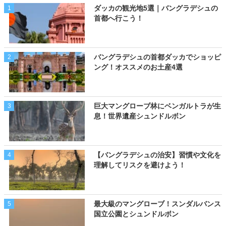
ダッカの観光地5選｜バングラデシュの
1
首都へ行こう！
バングラデシュの首都ダッカでショッピ
2
ング！オススメのお土産4選
巨大マングローブ林にベンガルトラが生
3
息！世界遺産シュンドルボン
【バングラデシュの治安】習慣や文化を
4
理解してリスクを避けよう！
最大級のマングローブ！スンダルバンス
5
国立公園とシュンドルボン