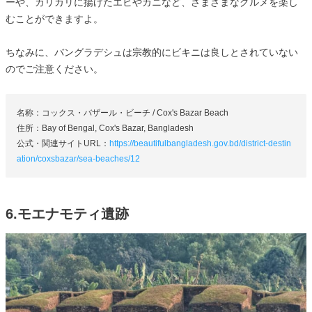
ーや、カリカリに揚げたエビやカニなど、さまざまなグルメを楽し
むことができますよ。
ちなみに、バングラデシュは宗教的にビキニは良しとされていない
のでご注意ください。
名称：コックス・バザール・ビーチ / Cox's Bazar Beach
住所：Bay of Bengal, Cox's Bazar, Bangladesh
公式・関連サイトURL：
https://beautifulbangladesh.gov.bd/district-destin
ation/coxsbazar/sea-beaches/12
6.モエナモティ遺跡