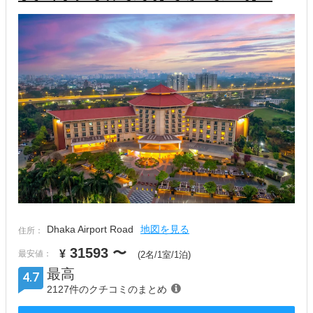
Dhaka Airport Road
地図を見る
住所：
31593
〜
¥
最安値：
(2名/1室/1泊)
最高
4.7
2127件のクチコミのまとめ