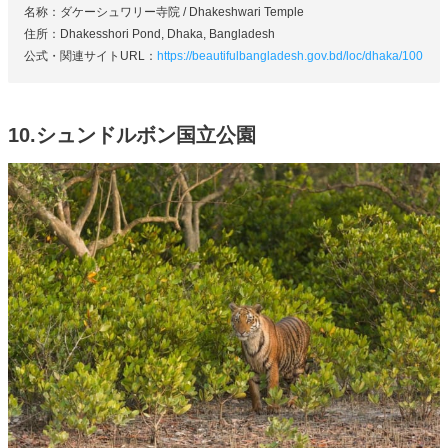
名称：ダケーシュワリー寺院 / Dhakeshwari Temple
住所：Dhakesshori Pond, Dhaka, Bangladesh
公式・関連サイトURL：
https://beautifulbangladesh.gov.bd/loc/dhaka/100
10.シュンドルボン国立公園