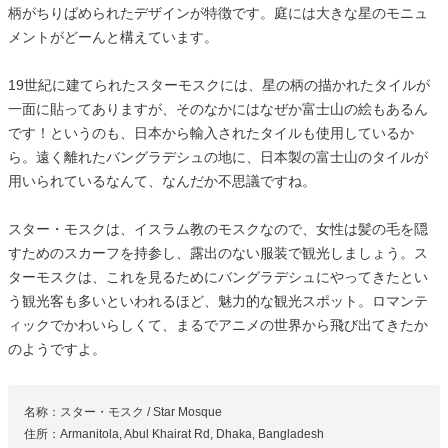
柄がちりばめられたデザインが特徴です。庭には大きな星のモニュ
メントがどーんと構えています。
19世紀に建てられたスターモスクには、星の柄の描かれたタイルが
一面に貼ってありますが、そのなかにはなぜか富士山の絵もあるん
です！というのも、日本から輸入されたタイルも使用しているか
ら。遠く離れたバングラデシュの地に、日本製の富士山のタイルが
用いられているなんて、なんだか不思議ですね。
スター・モスクは、イスラム教のモスクなので、女性は髪の毛を隠
すためのスカーフを持参し、露出のない服装で観光しましょう。ス
ターモスクは、これを見るためにバングラデシュにやってきたとい
う観光客も多いといわれるほど、魅力的な観光スポット。ロマンテ
ィックでかわいらしくて、まるでアニメの世界から飛び出てきたか
のようですよ。
名称：スター・モスク / Star Mosque
住所：Armanitola, Abul Khairat Rd, Dhaka, Bangladesh