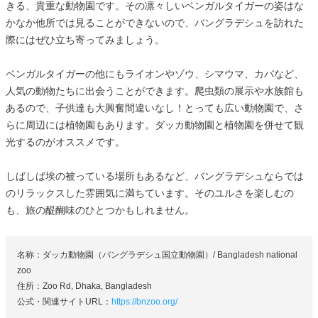
きる、貴重な動物園です。その凛々しいベンガルタイガーの姿はな
かなか他所では見ることができないので、バングラデシュを訪れた
際にはぜひ立ち寄ってみましょう。
ベンガルタイガーの他にもライオンやゾウ、シマウマ、カバなど、
人気の動物たちに出会うことができます。爬虫類の展示や水族館も
あるので、子供達も大興奮間違いなし！とっても広い動物園で、さ
らに周辺には植物園もあります。ダッカ動物園と植物園を併せて観
光するのがオススメです。
しばしば埃の被っている場所もあるなど、バングラデシュならでは
のリラックスした雰囲気に満ちています。そのユルさを楽しむの
も、旅の醍醐味のひとつかもしれません。
名称：ダッカ動物園（バングラデシュ国立動物園）/ Bangladesh national
zoo
住所：Zoo Rd, Dhaka, Bangladesh
公式・関連サイトURL：
https://bnzoo.org/