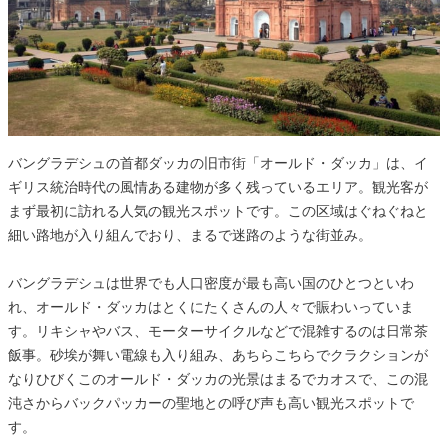
バングラデシュの首都ダッカの旧市街「オールド・ダッカ」は、イ
ギリス統治時代の風情ある建物が多く残っているエリア。観光客が
まず最初に訪れる人気の観光スポットです。この区域はぐねぐねと
細い路地が入り組んでおり、まるで迷路のような街並み。
バングラデシュは世界でも人口密度が最も高い国のひとつといわ
れ、オールド・ダッカはとくにたくさんの人々で賑わいっていま
す。リキシャやバス、モーターサイクルなどで混雑するのは日常茶
飯事。砂埃が舞い電線も入り組み、あちらこちらでクラクションが
なりひびくこのオールド・ダッカの光景はまるでカオスで、この混
沌さからバックパッカーの聖地との呼び声も高い観光スポットで
す。