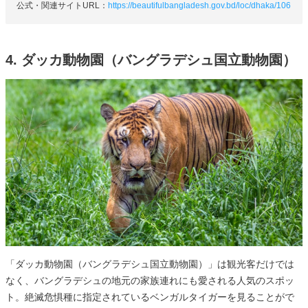
公式・関連サイトURL：
https://beautifulbangladesh.gov.bd/loc/dhaka/106
4. ダッカ動物園（バングラデシュ国立動物園）
「ダッカ動物園（バングラデシュ国立動物園）」は観光客だけでは
なく、バングラデシュの地元の家族連れにも愛される人気のスポッ
ト。絶滅危惧種に指定されているベンガルタイガーを見ることがで