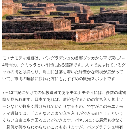
モエナモティ遺跡は、バングラデシュの首都ダッカから車で東に3～
4時間の、クミッラという街にある遺跡です。人々であふれているダ
ッカの街とは異なり、周囲には落ち着いた緑豊かな環境が広がって
いて、市街の喧騒に疲れた方にもおすすめの観光スポットです。
7～13世紀にかけての仏教遺跡であるモエナモティには、多数の建物
跡が見られます。日本であれば、遺跡を守るための立ち入り禁止ゾ
ーンなどが数多く設けられていたりするもの。ですがこのモエナモ
ティ遺跡では、「こんなとこまで立ち入りができるの？！」という
くらい自由に歩き回ることができます。パネルによる展示も少なく
一見何が何やらわからないこともありますが、バングラデシュ特有