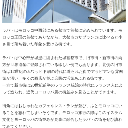
ラバトはモロッコ中西部にある都市で首都に定められています。モ
ロッコ王国の首都でありながら、大都市カサブランカに比べると小
さ目で落ち着いた印象を受ける街です。
ラバトは中心部が城壁に囲まれた城塞都市で、旧市街・新市街の両
方が世界遺産に登録されている珍しい例でもあります。北側の旧市
街は12世紀のムワッヒド朝の時代に造られた街でアラビアンな雰囲
気が漂い、多くの商店が並ぶ庶民の活気あふれる街です。
一方で新市街は20世紀前半のフランス統治の時代にフランス人によ
って造られ、近代ヨーロッパ風の街並みを見ることができます。
街角にはおしゃれなカフェやレストランが並び、ふとモロッコにい
ることを忘れてしまいそうです。モロッコ旅行の際はこのイスラム
文化とヨーロッパの街並みが見事に融合したラバトの街をぜひ訪れ
てみてください。