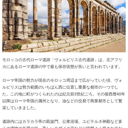
モロッコの古代ローマ遺跡「ヴォルビリス古代遺跡」は、北アフリ
カにあるローマ遺跡の中で最も保存状態が良いと言われています。
ローマ帝国の勢力が現在のモロッコ周辺まで広がっていた頃、ヴォ
ルビリスは勢力範囲のいちばん西に位置し重要な都市の一つでし
た。この地に町がつくられたのは紀元前3世紀ごろ。その後西暦40年
以降はローマ帝国の属州となり、油などの交易で商業都市として繁
栄していきました。
遺跡内にはカラカラ帝の凱旋門、公衆浴場、ユピテルネ神殿など多