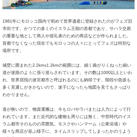
1981年にモロッコ国内で初めて世界遺産に登録されたのがフェズ旧
市街です。かつての多くのイスラム王朝の首都であり、サハラ交易
の重要な地として商人や巡礼者のための商店などが作られました。
首都でなくなった現在でもモロッコの人々にとってフェズは特別な
場所です。
城壁に囲まれた2.2kmx1.2kmの範囲には、細く曲がりくねった細い
道が迷路のように張り巡らされています。その数は1000以上といわ
れ、世界屈指の迷宮都市と呼ばれるのにも納得です。階段や急坂も
多く見通しがきかないので、迷子になったら地図を見てもさっぱり
わかりません。
道が狭いので、物資運搬は、今もロバやラバまたは人力によって行
われています。また近代的な建物も周りには無く、中世時代のイス
ラム都市そのものの雰囲気。モスクやハンマーム（公衆浴場）や
様々な商店が並ぶ様子に、タイムスリップしてしまったかのうよう