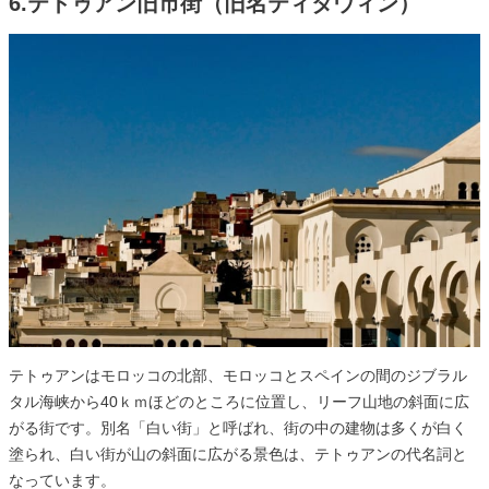
6.テトゥアン旧市街（旧名ティタウィン）
テトゥアンはモロッコの北部、モロッコとスペインの間のジブラル
タル海峡から40ｋｍほどのところに位置し、リーフ山地の斜面に広
がる街です。別名「白い街」と呼ばれ、街の中の建物は多くが白く
塗られ、白い街が山の斜面に広がる景色は、テトゥアンの代名詞と
なっています。