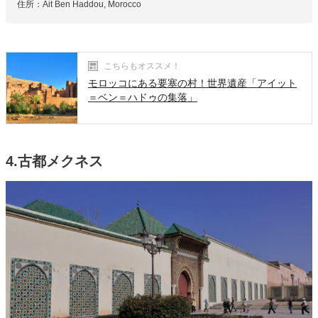
住所：Ait Ben Haddou, Morocco
こちらもオススメ！
モロッコにある要塞の村！世界遺産「アイット
＝ベン＝ハドゥの集落」
4.古都メクネス