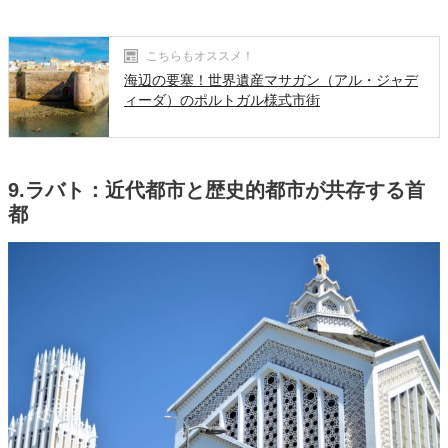
こちらもオススメ！
海辺の要塞！世界遺産マサガン（アル・ジャデ
ィーダ）のポルトガル様式市街
9.ラバト：近代都市と歴史的都市が共存する首
都