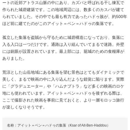
ートの近郊アトラス山脈の中にあり、カズバと呼ばれる干し煉瓦で
作られた城砦建築です。この地域周辺には、数多くのカスバが建て
られていました。その中でも最も有力であったハドゥ族が、約500年
ほど前に建てたのがこのアイット＝ベン＝ハドゥの集落です。
孤立した集落を盗賊から守るために城砦構造になっており、集落に
入る入口は一つだけです。通路は入り組んでいてまるで迷路。外壁
には銃眼が設置されています。最上部には、籠城のための食糧庫が
ありました。
荒涼とした山岳地域にある集落を望む景色はとてもダイナミックで
美しく、まるで映画の中に入り込んだような錯覚に陥ります。実際
に「グラデュエーター」や「ハムナプトラ」など多くの映画のロケ
地にも使われています。アイット＝ベン＝ハドゥを後ずれる際は、
ここで撮影された映画を事前に見ておくと、より一層モロッコ旅行
が楽しくなりそうです。
名称：アイット＝ベン＝ハドゥの集落（Ksar of Ait-Ben-Haddou）