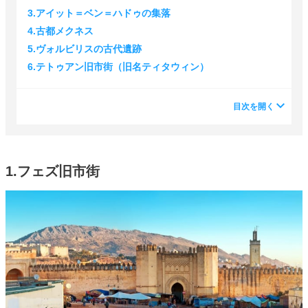
3.アイット＝ベン＝ハドゥの集落
4.古都メクネス
5.ヴォルビリスの古代遺跡
6.テトゥアン旧市街（旧名ティタウィン）
目次を開く
1.フェズ旧市街