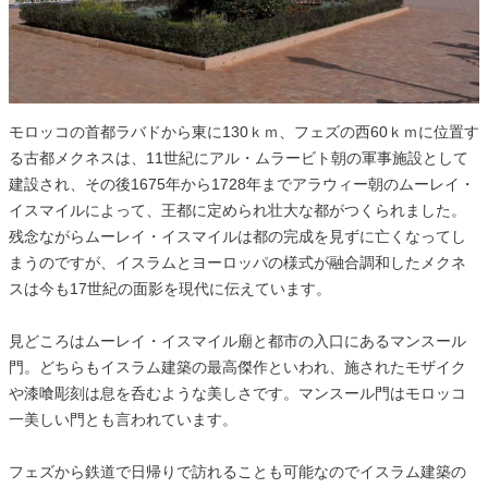
モロッコの首都ラバドから東に130ｋｍ、フェズの西60ｋｍに位置す
る古都メクネスは、11世紀にアル・ムラービト朝の軍事施設として
建設され、その後1675年から1728年までアラウィー朝のムーレイ・
イスマイルによって、王都に定められ壮大な都がつくられました。
残念ながらムーレイ・イスマイルは都の完成を見ずに亡くなってし
まうのですが、イスラムとヨーロッパの様式が融合調和したメクネ
スは今も17世紀の面影を現代に伝えています。
見どころはムーレイ・イスマイル廟と都市の入口にあるマンスール
門。どちらもイスラム建築の最高傑作といわれ、施されたモザイク
や漆喰彫刻は息を呑むような美しさです。マンスール門はモロッコ
一美しい門とも言われています。
フェズから鉄道で日帰りで訪れることも可能なのでイスラム建築の