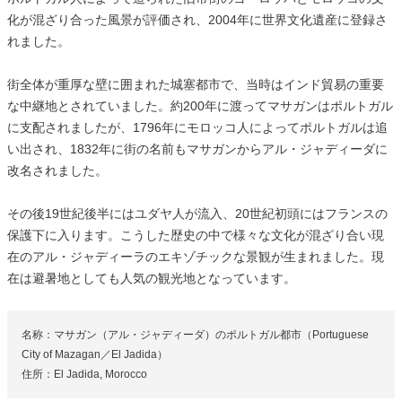
化が混ざり合った風景が評価され、2004年に世界文化遺産に登録さ
れました。
街全体が重厚な壁に囲まれた城塞都市で、当時はインド貿易の重要
な中継地とされていました。約200年に渡ってマサガンはポルトガル
に支配されましたが、1796年にモロッコ人によってポルトガルは追
い出され、1832年に街の名前もマサガンからアル・ジャディーダに
改名されました。
その後19世紀後半にはユダヤ人が流入、20世紀初頭にはフランスの
保護下に入ります。こうした歴史の中で様々な文化が混ざり合い現
在のアル・ジャディーラのエキゾチックな景観が生まれました。現
在は避暑地としても人気の観光地となっています。
名称：マサガン（アル・ジャディーダ）のポルトガル都市（Portuguese
City of Mazagan／El Jadida）
住所：El Jadida, Morocco