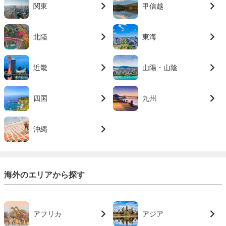
関東
甲信越
北陸
東海
近畿
山陽・山陰
四国
九州
沖縄
海外のエリアから探す
アフリカ
アジア