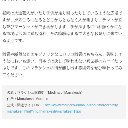
昼間は大道芸人がいたり子供が走り回ったりしているような広場で
すが、夕方ごろになるとどこからともなく人が集まり、テントが立
ち並びマーケットができあがります。夜が深まるにつれ賑やかにな
る市場は活気に満ち溢れ、その喧騒はまるで大きなお祭りに来てい
るようです。
雑貨や絨毯などエキゾチックなモロッコ雑貨はもちろん、美味しそ
うなにおいも漂い、日本では決して味わえない異世界のムードたっ
ぷりです。このマラケシュの街が醸し出す雰囲気をぜひ味わってみ
てください。
名称：マラケシュ旧市街（Medina of Marrakesh）
住所：Marrakesh, Morroco
公式・関連サイトURL：
http://www.morocco-emba.jp/aboutmorocco/city_
marrakesh.html#img/marrakesh/marrakesh1.jpg