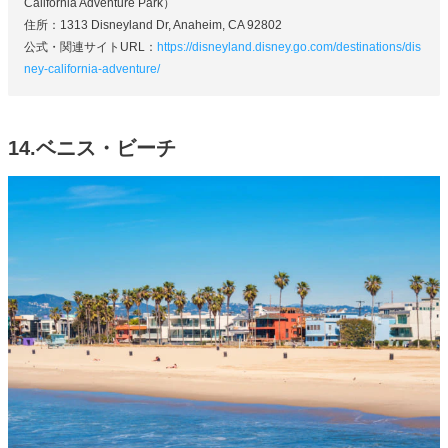
California Adventure Park）
住所：1313 Disneyland Dr, Anaheim, CA 92802
公式・関連サイトURL：
https://disneyland.disney.go.com/destinations/dis
ney-california-adventure/
14.ベニス・ビーチ