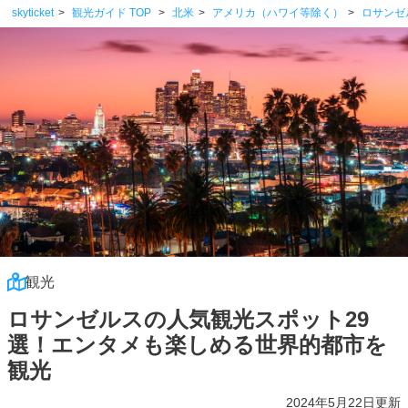
skyticket
観光ガイド TOP
北米
アメリカ（ハワイ等除く）
ロサンゼ
観光
ロサンゼルスの人気観光スポット29
選！エンタメも楽しめる世界的都市を
観光
2024年5月22日更新