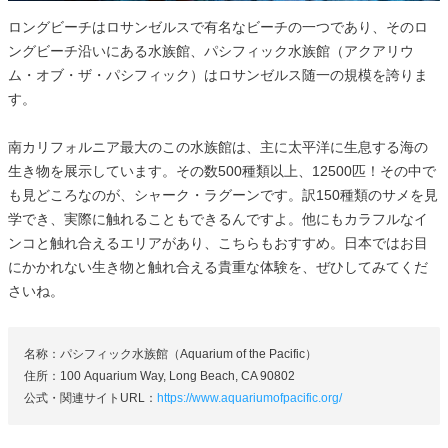
ロングビーチはロサンゼルスで有名なビーチの一つであり、そのロ
ングビーチ沿いにある水族館、パシフィック水族館（アクアリウ
ム・オブ・ザ・パシフィック）はロサンゼルス随一の規模を誇りま
す。
南カリフォルニア最大のこの水族館は、主に太平洋に生息する海の
生き物を展示しています。その数500種類以上、12500匹！その中で
も見どころなのが、シャーク・ラグーンです。訳150種類のサメを見
学でき、実際に触れることもできるんですよ。他にもカラフルなイ
ンコと触れ合えるエリアがあり、こちらもおすすめ。日本ではお目
にかかれない生き物と触れ合える貴重な体験を、ぜひしてみてくだ
さいね。
名称：パシフィック水族館（Aquarium of the Pacific）
住所：100 Aquarium Way, Long Beach, CA 90802
公式・関連サイトURL：
https://www.aquariumofpacific.org/