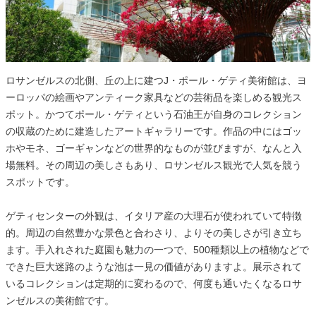
ロサンゼルスの北側、丘の上に建つJ・ポール・ゲティ美術館は、ヨ
ーロッパの絵画やアンティーク家具などの芸術品を楽しめる観光ス
ポット。かつてポール・ゲティという石油王が自身のコレクション
の収蔵のために建造したアートギャラリーです。作品の中にはゴッ
ホやモネ、ゴーギャンなどの世界的なものが並びますが、なんと入
場無料。その周辺の美しさもあり、ロサンゼルス観光で人気を競う
スポットです。
ゲティセンターの外観は、イタリア産の大理石が使われていて特徴
的。周辺の自然豊かな景色と合わさり、よりその美しさが引き立ち
ます。手入れされた庭園も魅力の一つで、500種類以上の植物などで
できた巨大迷路のような池は一見の価値がありますよ。展示されて
いるコレクションは定期的に変わるので、何度も通いたくなるロサ
ンゼルスの美術館です。