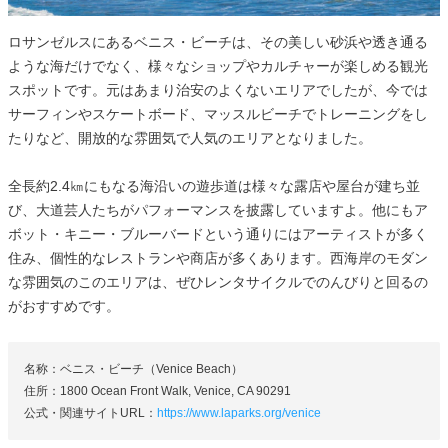
ロサンゼルスにあるベニス・ビーチは、その美しい砂浜や透き通る
ような海だけでなく、様々なショップやカルチャーが楽しめる観光
スポットです。元はあまり治安のよくないエリアでしたが、今では
サーフィンやスケートボード、マッスルビーチでトレーニングをし
たりなど、開放的な雰囲気で人気のエリアとなりました。
全長約2.4㎞にもなる海沿いの遊歩道は様々な露店や屋台が建ち並
び、大道芸人たちがパフォーマンスを披露していますよ。他にもア
ボット・キニー・ブルーバードという通りにはアーティストが多く
住み、個性的なレストランや商店が多くあります。西海岸のモダン
な雰囲気のこのエリアは、ぜひレンタサイクルでのんびりと回るの
がおすすめです。
名称：ベニス・ビーチ（Venice Beach）
住所：1800 Ocean Front Walk, Venice, CA 90291
公式・関連サイトURL：
https://www.laparks.org/venice