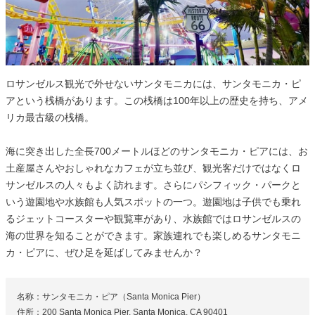
ロサンゼルス観光で外せないサンタモニカには、サンタモニカ・ピ
アという桟橋があります。この桟橋は100年以上の歴史を持ち、アメ
リカ最古級の桟橋。
海に突き出した全長700メートルほどのサンタモニカ・ピアには、お
土産屋さんやおしゃれなカフェが立ち並び、観光客だけではなくロ
サンゼルスの人々もよく訪れます。さらにパシフィック・パークと
いう遊園地や水族館も人気スポットの一つ。遊園地は子供でも乗れ
るジェットコースターや観覧車があり、水族館ではロサンゼルスの
海の世界を知ることができます。家族連れでも楽しめるサンタモニ
カ・ピアに、ぜひ足を延ばしてみませんか？
名称：サンタモニカ・ピア（Santa Monica Pier）
住所：200 Santa Monica Pier, Santa Monica, CA 90401