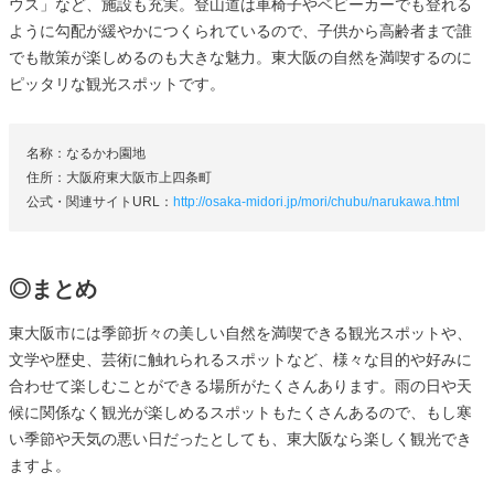
ウス」など、施設も充実。登山道は車椅子やベビーカーでも登れる
ように勾配が緩やかにつくられているので、子供から高齢者まで誰
でも散策が楽しめるのも大きな魅力。東大阪の自然を満喫するのに
ピッタリな観光スポットです。
名称：なるかわ園地
住所：大阪府東大阪市上四条町
公式・関連サイトURL：
http://osaka-midori.jp/mori/chubu/narukawa.html
◎まとめ
東大阪市には季節折々の美しい自然を満喫できる観光スポットや、
文学や歴史、芸術に触れられるスポットなど、様々な目的や好みに
合わせて楽しむことができる場所がたくさんあります。雨の日や天
候に関係なく観光が楽しめるスポットもたくさんあるので、もし寒
い季節や天気の悪い日だったとしても、東大阪なら楽しく観光でき
ますよ。