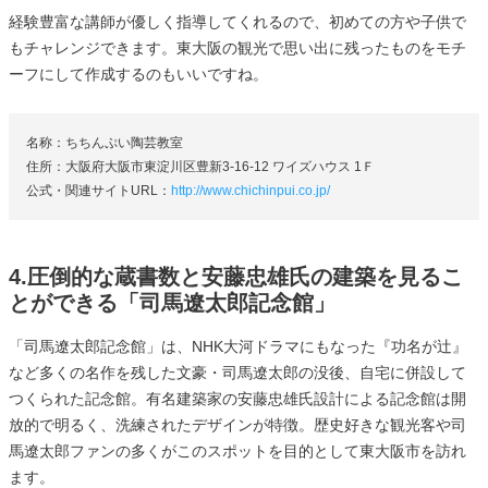
経験豊富な講師が優しく指導してくれるので、初めての方や子供で
もチャレンジできます。東大阪の観光で思い出に残ったものをモチ
ーフにして作成するのもいいですね。
名称：ちちんぷい陶芸教室
住所：大阪府大阪市東淀川区豊新3-16-12 ワイズハウス 1Ｆ
公式・関連サイトURL：
http://www.chichinpui.co.jp/
4.圧倒的な蔵書数と安藤忠雄氏の建築を見るこ
とができる「司馬遼太郎記念館」
「司馬遼太郎記念館」は、NHK大河ドラマにもなった『功名が辻』
など多くの名作を残した文豪・司馬遼太郎の没後、自宅に併設して
つくられた記念館。有名建築家の安藤忠雄氏設計による記念館は開
放的で明るく、洗練されたデザインが特徴。歴史好きな観光客や司
馬遼太郎ファンの多くがこのスポットを目的として東大阪市を訪れ
ます。