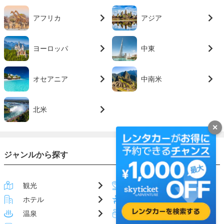
アフリカ
アジア
ヨーロッパ
中東
オセアニア
中南米
北米
✕
ジャンルから探す
観光
グルメ
ホテル
アクティビティ
温泉
お土産