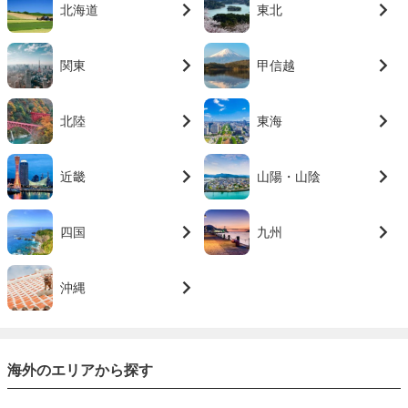
北海道
東北
関東
甲信越
北陸
東海
近畿
山陽・山陰
四国
九州
沖縄
海外のエリアから探す