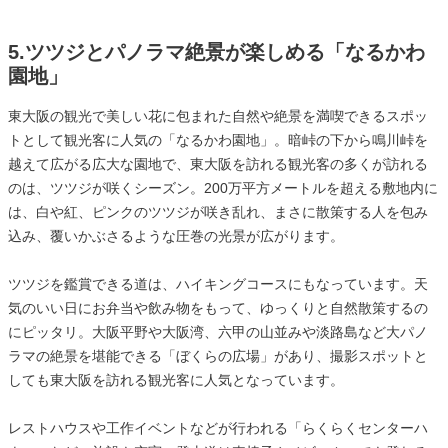
5.ツツジとパノラマ絶景が楽しめる「なるかわ
園地」
東大阪の観光で美しい花に包まれた自然や絶景を満喫できるスポッ
トとして観光客に人気の「なるかわ園地」。暗峠の下から鳴川峠を
越えて広がる広大な園地で、東大阪を訪れる観光客の多くが訪れる
のは、ツツジが咲くシーズン。200万平方メートルを超える敷地内に
は、白や紅、ピンクのツツジが咲き乱れ、まさに散策する人を包み
込み、覆いかぶさるような圧巻の光景が広がります。
ツツジを鑑賞できる道は、ハイキングコースにもなっています。天
気のいい日にお弁当や飲み物をもって、ゆっくりと自然散策するの
にピッタリ。大阪平野や大阪湾、六甲の山並みや淡路島など大パノ
ラマの絶景を堪能できる「ぼくらの広場」があり、撮影スポットと
しても東大阪を訪れる観光客に人気となっています。
レストハウスや工作イベントなどが行われる「らくらくセンターハ