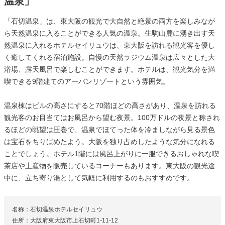
温泉」
「石切温泉」は、東大阪の観光で大自然と絶景の両方を楽しみなが
ら天然温泉に入ることができる人気の温泉。生駒山麓に湧き出す天
然温泉に入れるホテルセイリュウは、東大阪を訪れる観光客を優し
く癒してくれる宿泊施設。自慢の天然ラジウム温泉は広々とした大
浴場、露天風呂で楽しむことができます。ホテルは、観光気分を満
喫できる9階建てのアーバンリゾートという雰囲気。
温泉棟はビルの高さにすると70階ほどの高さがあり、温泉を訪れる
観光客のお目当てはお風呂から望む夜景。100万ドルの夜景と称され
るほどの眺望は圧巻で、温泉でほてった体を冷ましながら見る景色
は宝石をちりばめたよう。大阪を独り占めしたような気分になれる
ことでしょう。ホテル1階には風呂上がりに一服できるおしゃれな喫
茶店や土産物を販売しているコーナーもあります。東大阪の観光途
中に、立ち寄り湯として気軽に利用するのもおすすめです。
名称：石切温泉ホテルセイリュウ
住所：大阪府東大阪市上石切町1-11-12