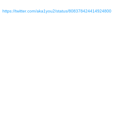
https://twitter.com/aka1you2/status/808378424414924800