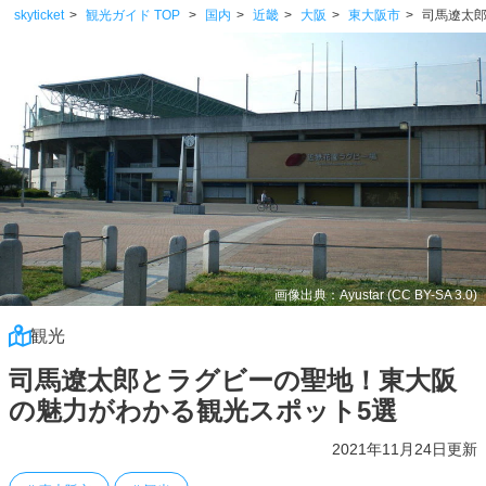
skyticket
観光ガイド TOP
国内
近畿
大阪
東大阪市
司馬遼太
画像出典：Ayustar
(CC BY-SA 3.0)
観光
司馬遼太郎とラグビーの聖地！東大阪
の魅力がわかる観光スポット5選
2021年11月24日更新