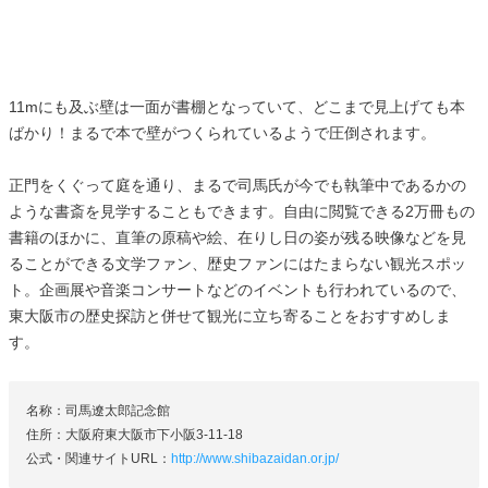
11mにも及ぶ壁は一面が書棚となっていて、どこまで見上げても本
ばかり！まるで本で壁がつくられているようで圧倒されます。
正門をくぐって庭を通り、まるで司馬氏が今でも執筆中であるかの
ような書斎を見学することもできます。自由に閲覧できる2万冊もの
書籍のほかに、直筆の原稿や絵、在りし日の姿が残る映像などを見
ることができる文学ファン、歴史ファンにはたまらない観光スポッ
ト。企画展や音楽コンサートなどのイベントも行われているので、
東大阪市の歴史探訪と併せて観光に立ち寄ることをおすすめしま
す。
名称：司馬遼太郎記念館
住所：大阪府東大阪市下小阪3-11-18
公式・関連サイトURL：
http://www.shibazaidan.or.jp/