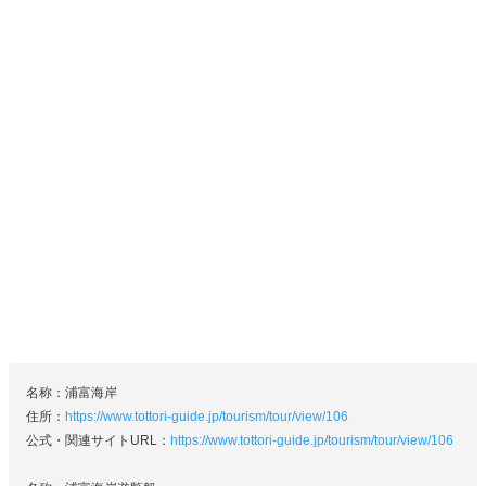
名称：浦富海岸
住所：
https://www.tottori-guide.jp/tourism/tour/view/106
公式・関連サイトURL：
https://www.tottori-guide.jp/tourism/tour/view/106