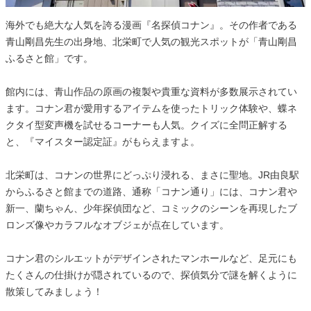
海外でも絶大な人気を誇る漫画『名探偵コナン』。その作者である
青山剛昌先生の出身地、北栄町で人気の観光スポットが「青山剛昌
ふるさと館」です。
館内には、青山作品の原画の複製や貴重な資料が多数展示されてい
ます。コナン君が愛用するアイテムを使ったトリック体験や、蝶ネ
クタイ型変声機を試せるコーナーも人気。クイズに全問正解する
と、『マイスター認定証』がもらえますよ。
北栄町は、コナンの世界にどっぷり浸れる、まさに聖地。JR由良駅
からふるさと館までの道路、通称「コナン通り」には、コナン君や
新一、蘭ちゃん、少年探偵団など、コミックのシーンを再現したブ
ロンズ像やカラフルなオブジェが点在しています。
コナン君のシルエットがデザインされたマンホールなど、足元にも
たくさんの仕掛けが隠されているので、探偵気分で謎を解くように
散策してみましょう！