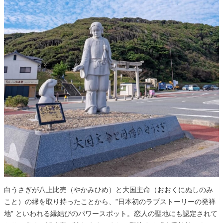
白うさぎが八上比売（やかみひめ）と大国主命（おおくにぬしのみ
こと）の縁を取り持ったことから、”日本初のラブストーリーの発祥
地” といわれる縁結びのパワースポット。恋人の聖地にも認定されて