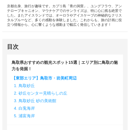
京都出身、旅行が趣味です。カプリ島「青の洞窟」、ユングフラウ、アン
テロープキャニオン、マウナケアでのサンライズは、特に心に残る絶景で
した。またアイスランドでは、オーロラやアイスケーブの神秘的なクリス
タルブルーなど、多くの感動を体験しました。これからも、旅の計画に役
立つ情報から、心に響くような感動まで幅広く発信していきます！
目次
鳥取県おすすめの観光スポット15選｜エリア別に鳥取の魅
力を発掘！
【東部エリア】鳥取市・岩美町周辺
1. 鳥取砂丘
2. 砂丘センター見晴らしの丘
3. 鳥取砂丘 砂の美術館
4. 白兎海岸
5. 浦富海岸