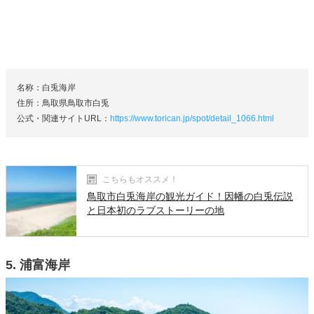
名称：白兎海岸
住所：鳥取県鳥取市白兎
公式・関連サイトURL：
https://www.torican.jp/spot/detail_1066.html
こちらもオススメ！
鳥取市白兎海岸の観光ガイド！因幡の白兎伝説
と日本初のラブストーリーの地
5. 浦富海岸