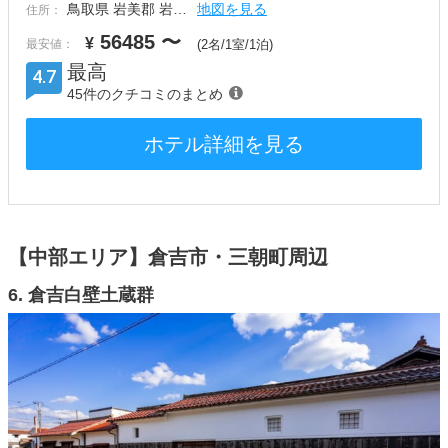
鳥取県 岩美郡 岩…
地図を見る
住所：
56485
〜
¥
最安値：
(2名/1室/1泊)
最高
4.7
45件のクチコミのまとめ
ホテル詳細を見る
【中部エリア】倉吉市・三朝町周辺
6. 倉吉白壁土蔵群