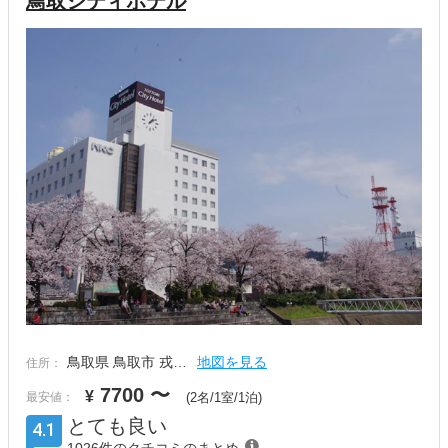
鳥取シティホテル
鳥取県 鳥取市 戎…
地図を見る
住所：
7700
〜
¥
最安値：
(2名/1室/1泊)
とても良い
4.1
1026件のクチコミのまとめ