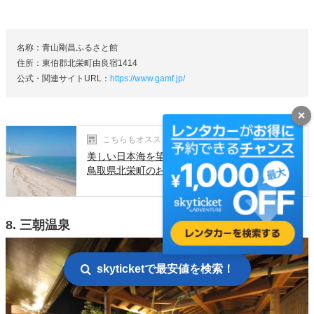
名称：青山剛昌ふるさと館
住所：東伯郡北栄町由良宿1414
公式・関連サイトURL：
https://www.gamf.jp/
✕
こちらもオススメ！
美しい日本海を望む名探偵コナンを生んだ町・
鳥取県北栄町のおすすめ観光スポット
8. 三朝温泉
skyticketで最安値を検索！