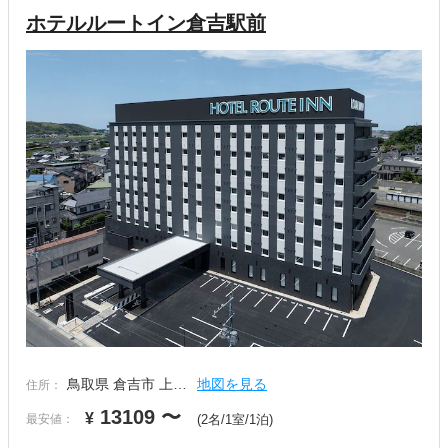
ホテルルートイン倉吉駅前
鳥取県 倉吉市 上…
地図を見る
住所：
13109
〜
¥
最安値：
(2名/1室/1泊)