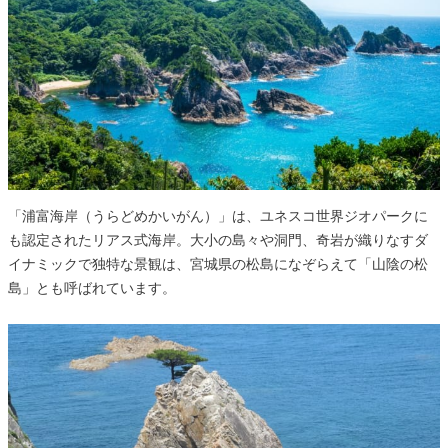
「浦富海岸（うらどめかいがん）」は、ユネスコ世界ジオパークに
も認定されたリアス式海岸。大小の島々や洞門、奇岩が織りなすダ
イナミックで独特な景観は、宮城県の松島になぞらえて「山陰の松
島」とも呼ばれています。