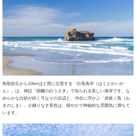
鳥取砂丘から10kmほど西に位置する「白兎海岸（はくとかいが
ん）」は、神話『因幡の白うさぎ』で知られる美しい海岸です。な
めらかな白砂が続く弓なりの浜辺と、沖合に浮かぶ「淤岐ノ島（お
きのしま）」が織りなす景色は、穏やかで神秘的な雰囲気に満ちて
います。