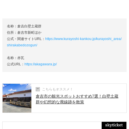
名称：倉吉白壁土蔵群
住所：倉吉市新町ほか
公式・関連サイトURL：
https://www.kurayoshi-kankou.jp/kurayoshi_area/
shirakabedozogun/
名称：赤瓦
公式URL：
https://akagawara.jp/
こちらもオススメ！
倉吉市の観光スポットおすすめ7選！白壁土蔵
群や幻想的な廃線跡を散策