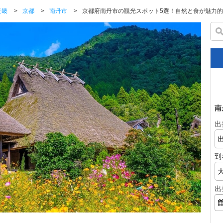
近畿
>
京都
>
南丹市
>
京都府南丹市の観光スポット5選！自然と食が魅力
南
出
到
出