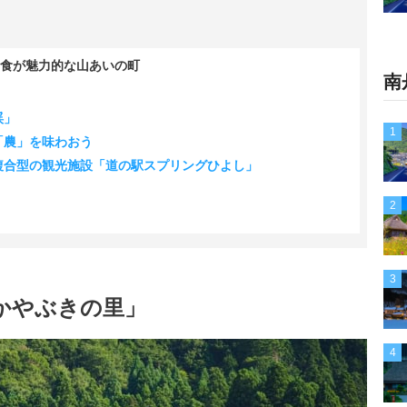
と食が魅力的な山あいの町
南
渓」
1
「農」を味わおう
複合型の観光施設「道の駅スプリングひよし」
」
2
3
かやぶきの里」
4