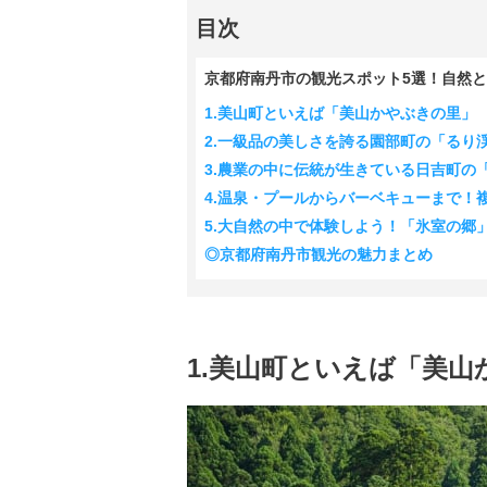
目次
京都府南丹市の観光スポット5選！自然
1.美山町といえば「美山かやぶきの里」
2.一級品の美しさを誇る園部町の「るり
3.農業の中に伝統が生きている日吉町の
4.温泉・プールからバーベキューまで！
5.大自然の中で体験しよう！「氷室の郷
◎京都府南丹市観光の魅力まとめ
1.美山町といえば「美山