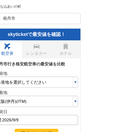
的な山あいの町
skyticketで最安値を確認！
航空券
レンタカー
ホテル
丹市行き格安航空券の最安値を比較
発地
着地
発日