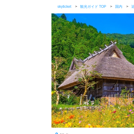
skyticket
>
観光ガイド TOP
>
国内
>