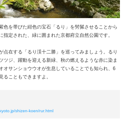
紫色を帯びた紺色の宝石「るり」を髣髴させることから
に指定された、緑に囲まれた京都府立自然公園です。
が点在する「るり渓十二勝」を巡ってみましょう。るり
ツツジ、躍動を迎える新緑、秋の燃えるような赤に染ま
オオサンショウウオが生息していることでも知られ、6
見ることもできますよ。
kyoto.jp/shizen-koen/rur.html