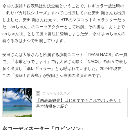
今回の激闘！西表島は対決企画ということで、レギュラー放送時の
「釣りバカ対決シリーズ」すべてに出演していた安田 顕さんも出演
しました。安田 顕さんは元々、HTBのマスコットキャラクターだっ
た「onちゃん」のスーツアクターとして出演。その後も「あくまで
onちゃん役」として度々番組に登場しましたが、今回はonちゃんの
着ぐるみはナシで出演しています。
安田さんは大泉さんも所属する演劇ユニット「TEAM NACS」の一員
で、『水曜どうでしょう』では大泉さん除く「NACS」の面々で最も
多く出演し「準レギュラー」とも呼ばれていました。2024年現在、
この「激闘！西表島」が安田さん最後の出演企画です。
こちらもオススメ！
【西表島観光】はじめてでもこれでバッチリ！
基本情報をご紹介
名コーディネーター「ロビンソン」