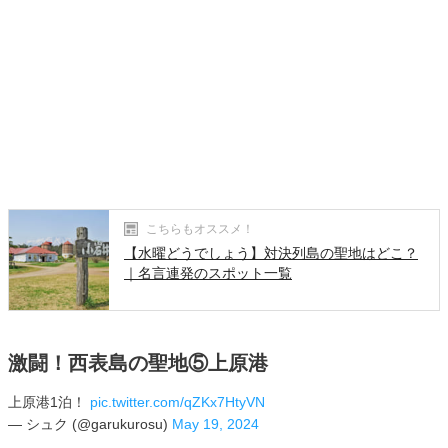
こちらもオススメ！
【水曜どうでしょう】対決列島の聖地はどこ？
｜名言連発のスポット一覧
激闘！西表島の聖地⑤上原港
上原港1泊！
pic.twitter.com/qZKx7HtyVN
— シュク (@garukurosu)
May 19, 2024