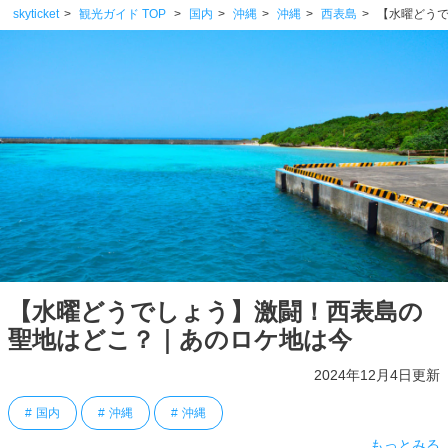
skyticket
観光ガイド TOP
国内
沖縄
沖縄
西表島
【水曜どう
【水曜どうでしょう】激闘！西表島の
聖地はどこ？｜あのロケ地は今
2024年12月4日更新
国内
沖縄
沖縄
もっとみる