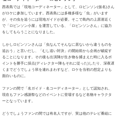
西表島では「現地コーディネーター」として、ロビンソン(仮名)さん
がロケに参加しています。西表島には多種多様な「虫」がいます
が、その虫を追うには現地ガイドが必要。そこで島内の上原港近く
で「ロビンソン小屋」を運営している、「ロビンソンさん」に協力
をしてもらうことになりました。
しかしロビンソンさんは「虫なんてそんなに居ないから違うものを
追おう」と言いだし、「むし追い対決」の開始前から企画が破綻す
ることになります。その後も出演陣が生き物を捕まえた時に入るポ
イントを勝手に採点(ディレクター陣もそれに従った)したり、深夜遅
くまでどうでしょう班を連れまわすなど、ロケを当初の想定よりも
面白いものに。
ファンの間で「名ガイド・名コーディネーター」として認知され、
現在もファン感謝祭などのイベントに登場するなど名物キャラクタ
ーとなっています。
どうでしょうファンの間では有名人ですが、実は他のテレビ番組に