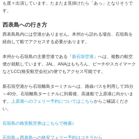
も度々出演しています。たまたま見掛けたら「あっ」となりそうで
す。
西表島への行き方
西表島島内には空港がありません。本州から訪れる場合、石垣島を
経由して船でアクセスする必要があります。
本州から石垣島の主要空港である「
新石垣空港
」へは、複数の航空
便が就航しています。JAL、ANAはもちろん、ピーチやスカイマーク
などLCC(格安航空会社)の便でもアクセス可能です。
新石垣空港から石垣離島ターミナルへは、路線バスを利用して35分
～40分。石垣離島ターミナルに到着後、高速船で上原港に向かいま
す。
上原港へのフェリー予約についてはこちら
からご確認くださ
い。
石垣島の格安航空券はこちらで検索♪
石垣島→西表島への格安フェリー予約はコチラから