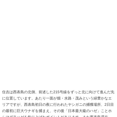
住吉は西表島の北側、前述した215号線をずっと北に向けて進んだ先
に位置しています。あたり一面が畑・水路・茂みという緑豊かなエ
リアですが、西表島初日の夜に行われたヤシガニの捕獲場所、2日目
の最初に巨大ウナギを捕まえ、その後「日本最大級のハゼ」ことホ
シマダラハゼを釣り上げたポイントがあります。また西表島滞在