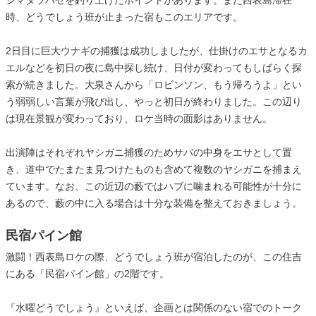
時、どうでしょう班が止まった宿もこのエリアです。
2日目に巨大ウナギの捕獲は成功しましたが、仕掛けのエサとなるカ
エルなどを初日の夜に島中探し続け、日付が変わってもしばらく探
索が続きました。大泉さんから「ロビンソン、もう帰ろうよ」とい
う弱弱しい言葉が飛び出し、やっと初日が終わりました。この辺り
は現在景観が変わっており、ロケ当時の面影はありません。
出演陣はそれぞれヤシガニ捕獲のためサバの中身をエサとして置
き、道中でたまたま見つけたものも含めて複数のヤシガニを捕まえ
ています。なお、この近辺の藪ではハブに噛まれる可能性が十分に
あるので、藪の中に入る場合は十分な装備を整えておきましょう。
民宿パイン館
激闘！西表島ロケの際、どうでしょう班が宿泊したのが、この住吉
にある「民宿パイン館」の2階です。
『水曜どうでしょう』といえば、企画とは関係のない宿でのトーク