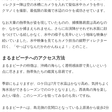
ィレクター陣は空の水槽にカメラを入れて疑似水中カメラを作り、
クマノミを撮影。最低限の装備で水辺のロケを成功させています。
なお大量の熱帯魚が姿を現していたものの、捕獲難易度は高めなの
か、なかなか捕まえられません。さらに出演陣がそれぞれ水面に顔
をつけている絵しかなく、水中の様子も見辛いという地味な映像が
続いていました。水中映像を見てもカメラ担当の嬉野ディレクター
曰く、「やっぱりなんだかわかんねぇよ！」とのこと。
まるまビーチへのアクセス方法
まるまビーチの特徴は、沖縄の海らしく透明感抜群で美しいという
点に尽きます。熱帯魚たちの鑑賞も容易です。
季節にもよりますが、ロケ日は7月で水温はかなり高め。気持ちよく
海水浴ができるシーズンでのロケとなりました。西表島の海を楽し
みたい場合、このシーズンを狙ってみるのも良いですね。
まるまビーチへは、島北側の玄関口となっている上原港から徒歩2分