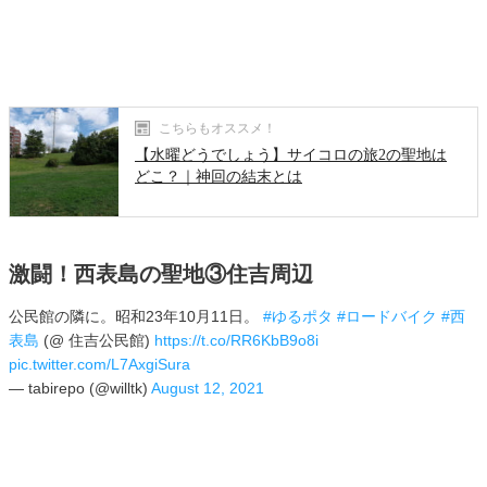
こちらもオススメ！
【水曜どうでしょう】サイコロの旅2の聖地は
どこ？｜神回の結末とは
激闘！西表島の聖地③住吉周辺
公民館の隣に。昭和23年10月11日。
#ゆるポタ
#ロードバイク
#西
表島
(@ 住吉公民館)
https://t.co/RR6KbB9o8i
pic.twitter.com/L7AxgiSura
— tabirepo (@willtk)
August 12, 2021