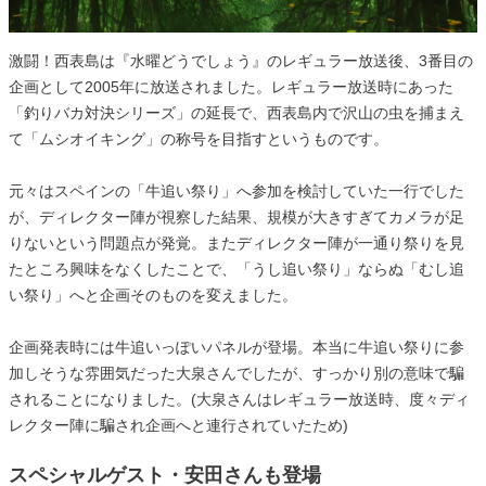
激闘！西表島は『水曜どうでしょう』のレギュラー放送後、3番目の
企画として2005年に放送されました。レギュラー放送時にあった
「釣りバカ対決シリーズ」の延長で、西表島内で沢山の虫を捕まえ
て「ムシオイキング」の称号を目指すというものです。
元々はスペインの「牛追い祭り」へ参加を検討していた一行でした
が、ディレクター陣が視察した結果、規模が大きすぎてカメラが足
りないという問題点が発覚。またディレクター陣が一通り祭りを見
たところ興味をなくしたことで、「うし追い祭り」ならぬ「むし追
い祭り」へと企画そのものを変えました。
企画発表時には牛追いっぽいパネルが登場。本当に牛追い祭りに参
加しそうな雰囲気だった大泉さんでしたが、すっかり別の意味で騙
されることになりました。(大泉さんはレギュラー放送時、度々ディ
レクター陣に騙され企画へと連行されていたため)
スペシャルゲスト・安田さんも登場