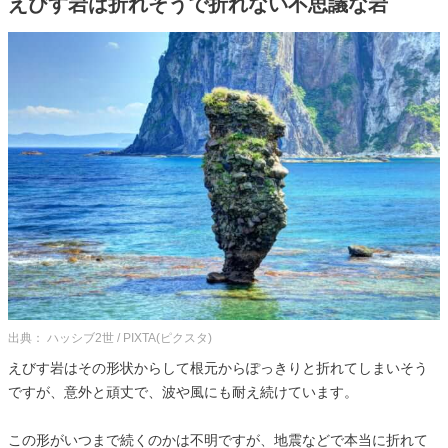
えびす岩は折れそうで折れない不思議な岩
出典： ハッシブ2世 / PIXTA(ピクスタ)
えびす岩はその形状からして根元からぽっきりと折れてしまいそう
ですが、意外と頑丈で、波や風にも耐え続けています。
この形がいつまで続くのかは不明ですが、地震などで本当に折れて