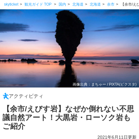
skyticket
観光ガイド TOP
国内
北海道
北海道
余市
【余市/
画像出典：まちゃー / PIXTA(ピクスタ)
アクティビティ
【余市/えびす岩】なぜか倒れない不思
議自然アート！大黒岩・ローソク岩も
ご紹介
2021年6月11日更新