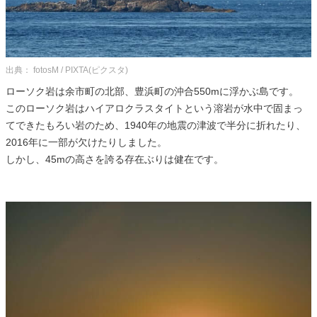
出典： fotosM / PIXTA(ピクスタ)
ローソク岩は余市町の北部、豊浜町の沖合550mに浮かぶ島です。
このローソク岩はハイアロクラスタイトという溶岩が水中で固まっ
てできたもろい岩のため、1940年の地震の津波で半分に折れたり、
2016年に一部が欠けたりしました。
しかし、45mの高さを誇る存在ぶりは健在です。