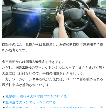
自動車の場合、札幌からは札樽道と北海道横断自動車道利用で余市
ICが最寄りです。
余市市街からは国道229号線を行きます。
ただし、国道229号のワッカケトンネルに入ってしまうとえびす岩と
大黒岩には行けないので、手前の側道を行きましょう。
一方、ワッカケトンネルを抜けた先には、ローソク岩を眺められる
展望駐車場が整備されています。
▼
札幌/新千歳行きの格安航空券を予約する
▼
北海道でのレンタカーを予約する
▼
航空券とホテル、レンタカーがセットでお得なスカイチケット国