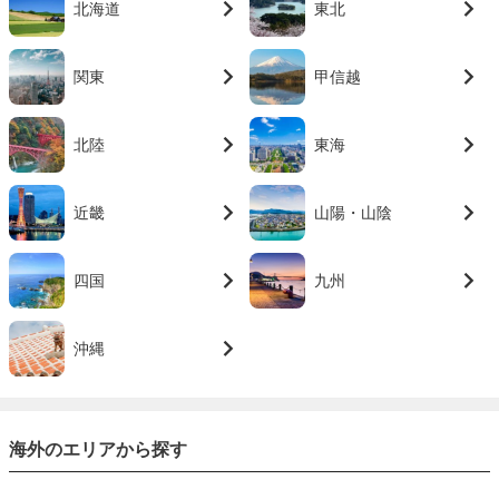
北海道
東北
関東
甲信越
北陸
東海
近畿
山陽・山陰
四国
九州
沖縄
海外のエリアから探す