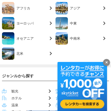
アフリカ
アジア
ヨーロッパ
中東
オセアニア
中南米
北米
✕
ジャンルから探す
観光
グルメ
ホテル
アクティビティ
温泉
お土産