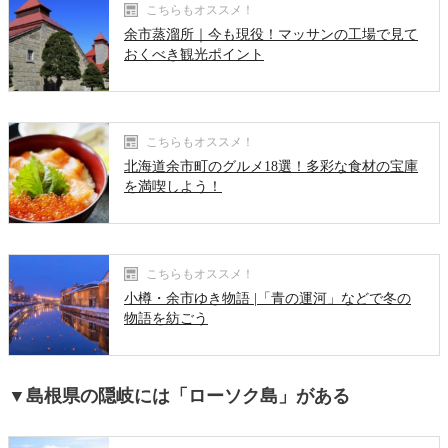
こちらもオススメ！
余市蒸溜所｜今も現役！マッサンの工場で見て
おくべき観光ポイント
こちらもオススメ！
北海道余市町のグルメ18選！多彩な食材の宝庫
を満喫しよう！
こちらもオススメ！
小樽・余市ゆき物語 |「青の運河」などで冬の
物語を紡ごう
▼島根県の隠岐には「ローソク島」がある