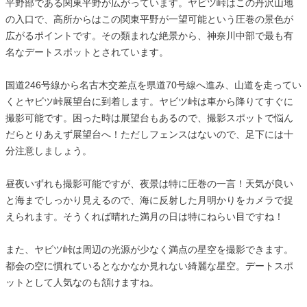
平野部である関東平野が広がっています。ヤビツ峠はこの丹沢山地
の入口で、高所からはこの関東平野が一望可能という圧巻の景色が
広がるポイントです。その類まれな絶景から、神奈川中部で最も有
名なデートスポットとされています。
国道246号線から名古木交差点を県道70号線へ進み、山道を走ってい
くとヤビツ峠展望台に到着します。ヤビツ峠は車から降りてすぐに
撮影可能です。困った時は展望台もあるので、撮影スポットで悩ん
だらとりあえず展望台へ！ただしフェンスはないので、足下には十
分注意しましょう。
昼夜いずれも撮影可能ですが、夜景は特に圧巻の一言！天気が良い
と海までしっかり見えるので、海に反射した月明かりをカメラで捉
えられます。そうくれば晴れた満月の日は特にねらい目ですね！
また、ヤビツ峠は周辺の光源が少なく満点の星空を撮影できます。
都会の空に慣れているとなかなか見れない綺麗な星空。デートスポ
ットとして人気なのも頷けますね。