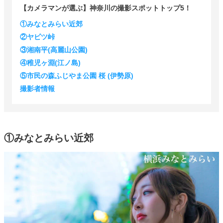
【カメラマンが選ぶ】神奈川の撮影スポットトップ5！
①みなとみらい近郊
②ヤビツ峠
③湘南平(高麗山公園)
④稚児ヶ淵(江ノ島)
⑤市民の森ふじやま公園 桜 (伊勢原)
撮影者情報
①みなとみらい近郊