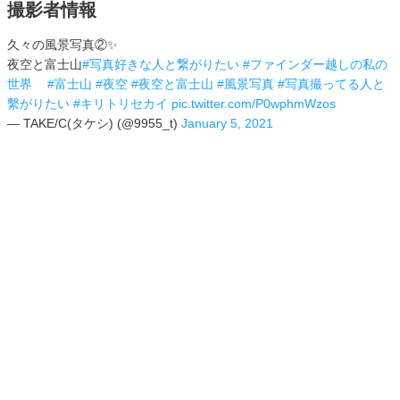
撮影者情報
久々の風景写真②✨
夜空と富士山
#写真好きな人と繋がりたい
#ファインダー越しの私の
世界ᅠ
#富士山
#夜空
#夜空と富士山
#風景写真
#写真撮ってる人と
繫がりたい
#キリトリセカイ
pic.twitter.com/P0wphmWzos
— TAKE/C(タケシ) (@9955_t)
January 5, 2021