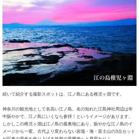
続いて紹介する撮影スポットは、江ノ島にある稚児ヶ淵です。
神奈川の観光地として名高い江ノ島。名の知れた江島神社周辺は年
中賑やかで、江ノ島にいくなら参拝！というイメージがあります。
しかしこの稚児ヶ淵は江ノ島の最奥地にあり、賑やかな江ノ島のイ
メージから一変。古代より変わらない岩場・海・富士山の3点セット
が圧巻の景色を作り上げる抜群の景勝地へと早変わり！