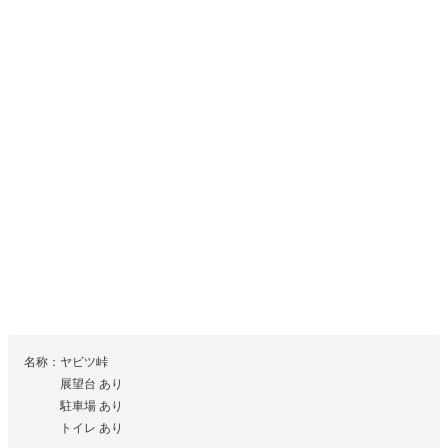
名称：ヤビツ峠
展望台 あり
駐車場 あり
トイレ あり