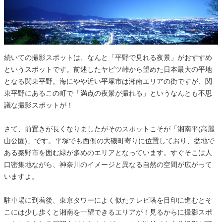
続いての撮影スポットは、なんと「平野で見れる夜景」がおすすめ
というスポットです。前述したヤビツ峠から望めた日本最大の平地
となる関東平野。海にやや近い平塚市は湘南エリアの街ですが、関
東平野にあるこの町で「満点の夜景が撮れる」というなんとも不思
議な撮影スポットが！
さて、前置きが長くなりましたがそのスポットこそが「湘南平(高麗
山公園)」です。平塚でも西側の大磯町寄りに位置しており、盆地で
ある秦野市を囲む緑が多めのエリアとなっています。すぐそこは人
口密集地ながら、神奈川のイメージと異なる自然の空間が広がって
いますよ。
駐車場に到着後、東京タワーによく似たテレビ塔を目印に進むとそ
こには少し歩くと湘南を一望できるエリアが！見るからに撮影スポ