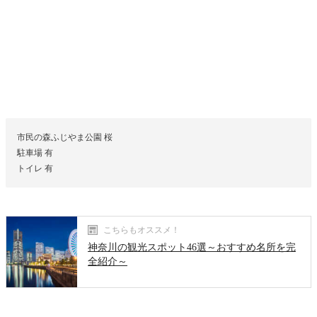
市民の森ふじやま公園 桜
駐車場 有
トイレ 有
こちらもオススメ！
神奈川の観光スポット46選～おすすめ名所を完
全紹介～