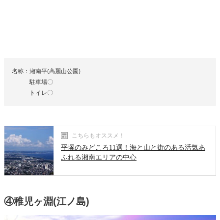
名称：湘南平(高麗山公園)
駐車場〇
トイレ〇
こちらもオススメ！
平塚のみどころ11選！海と山と街のある活気あ
ふれる湘南エリアの中心
④稚児ヶ淵(江ノ島)