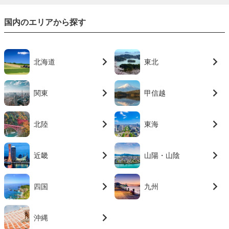
国内のエリアから探す
北海道
東北
関東
甲信越
北陸
東海
近畿
山陽・山陰
四国
九州
沖縄