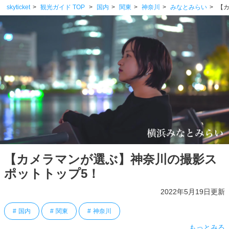
skyticket
観光ガイド TOP
国内
関東
神奈川
みなとみらい
【
【カメラマンが選ぶ】神奈川の撮影ス
ポットトップ5！
2022年5月19日更新
国内
関東
神奈川
もっとみる