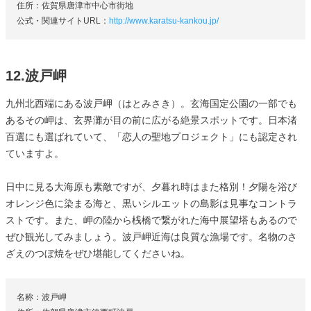
住所：佐賀県唐津市中心市街地
公式・関連サイトURL：
http://www.karatsu-kankou.jp/
12.波戸岬
九州北西端にある波戸岬（はとみさき）。玄海国定公園の一部でも
あるその岬は、玄界灘が目の前に広がる絶景スポットです。日本渚
百選にも選ばれていて、「恋人の聖地プロジェクト」にも認定され
ていますよ。
日中に見る大海原も素敵ですが、夕暮れ時はまた格別！夕陽を浴び
オレンジ色に染まる海と、黒いシルエットの島影は見事なコントラ
ストです。また、岬の陸から桟橋で繋がれた海中展望塔もあるので
ぜひ観光してみましょう。波戸岬近海は良質な漁場です。名物のさ
ざえのつぼ焼をぜひ堪能してくださいね。
名称：波戸岬