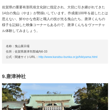
佐賀県の重要有形民俗文化財に指定され、大切に引き継がれてきた
14台の曳山（やま）が勢揃いしています。作成後100年を超したとは
思えない、鮮やかな色彩と職人の技が光る曳山たち。唐津くんちの
様子を記録した映像コーナーもあるので、唐津くんちをヴァーチャ
ル体験してみましょう。
名称：曳山展示場
住所：佐賀県唐津市西城内6-33
公式・関連サイトURL：
http://www.karatsu-bunka.or.jp/hikiyama.html
9.唐津神社