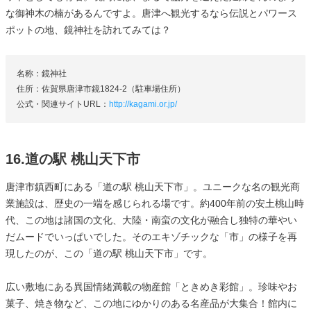
な御神木の楠があるんですよ。唐津へ観光するなら伝説とパワース
ポットの地、鏡神社を訪れてみては？
名称：鏡神社
住所：佐賀県唐津市鏡1824-2（駐車場住所）
公式・関連サイトURL：
http://kagami.or.jp/
16.道の駅 桃山天下市
唐津市鎮西町にある「道の駅 桃山天下市」。ユニークな名の観光商
業施設は、歴史の一端を感じられる場です。約400年前の安土桃山時
代、この地は諸国の文化、大陸・南蛮の文化が融合し独特の華やい
だムードでいっぱいでした。そのエキゾチックな「市」の様子を再
現したのが、この「道の駅 桃山天下市」です。
広い敷地にある異国情緒満載の物産館「ときめき彩館」。珍味やお
菓子、焼き物など、この地にゆかりのある名産品が大集合！館内に