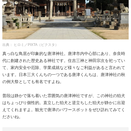
出典： ヒロミ／PIXTA（ピクスタ）
真っ白な鳥居が印象的な唐津神社。唐津市内中心部にあり、奈良時
代に創建された歴史ある神社です。住吉三神と神田宗次を祀ってい
て、家内安全や厄除、学業成就など様々なご利益があると言われて
います。日本三大くんちの一つである唐津くんちは、唐津神社の秋
の例大祭としても有名ですよね。
普段は静かで落ち着いた雰囲気の唐津神社ですが、この神社の狛犬
はちょっぴり個性的。直立した狛犬と逆立ちした狛犬が静かに出迎
えてくれますよ。観光で唐津のパワースポットをぜひ訪れてみてく
ださいね。