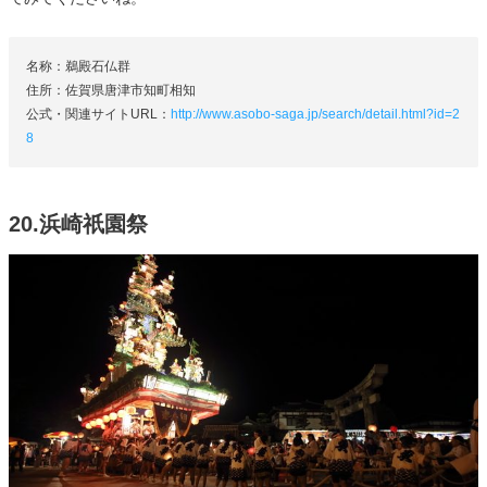
名称：鵜殿石仏群
住所：佐賀県唐津市知町相知
公式・関連サイトURL：
http://www.asobo-saga.jp/search/detail.html?id=2
8
20.浜崎祇園祭