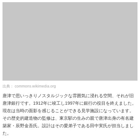
出典： commons.wikimedia.org
唐津で思いっきりノスタルジックな雰囲気に浸れる空間、それが旧
唐津銀行です。1912年に竣工し1997年に銀行の役目を終えました。
現在は当時の面影を感じることができる見学施設になっています。
その歴史的建造物の監修は、東京駅の生みの親で唐津出身の有名建
築家・辰野金吾氏。設計はその愛弟子である田中実氏が担当しまし
た。