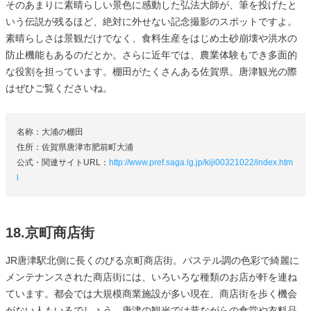
そのあまりに素晴らしい景色に感動した弘法大師が、筆を投げたと
いう伝説が残るほど、絶対に外せない記念撮影のスポットですよ。
素晴らしさは景観だけでなく、食料生産をはじめ土砂崩壊や洪水の
防止機能もあるのだとか。さらに近年では、農業体験もでき多面的
な役割を担っています。棚田がたくさんある佐賀県。唐津観光の際
はぜひご覧くださいね。
名称：大浦の棚田
住所：佐賀県唐津市肥前町大浦
公式・関連サイトURL：
http://www.pref.saga.lg.jp/kiji00321022/index.htm
l
18.京町商店街
JR唐津駅北側に長くのびる京町商店街。パステル調の色彩で綺麗に
メンテナンスされた商店街には、いろいろな種類のお店が軒を連ね
ています。都会では大規模商業施設が多い現在、商店街を歩く機会
がない人もいるでしょう。唐津の観光では昔ながらの食堂や衣料品