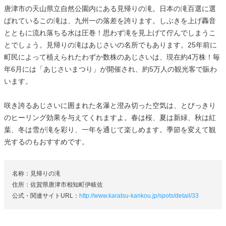
唐津市の天山県立自然公園内にある見帰りの滝。日本の滝百選に選
ばれているこの滝は、九州一の落差を誇ります。しぶきを上げ轟音
とともに流れ落ちる水は圧巻！思わず滝を見上げて佇んでしまうこ
とでしょう。見帰りの滝はあじさいの名所でもあります。25年前に
町民によって植えられたわずか数株のあじさいは、現在約4万株！毎
年6月には「あじさいまつり」が開催され、約5万人の観光客で賑わ
います。
咲き誇るあじさいに囲まれた名瀑と澄み切った空気は、とびっきり
のヒーリング効果を与えてくれますよ。春は桜、夏は新緑、秋は紅
葉、冬は雪が滝を彩り、一年を通じて楽しめます。季節を変えて観
光するのもおすすめです。
名称：見帰りの滝
住所：佐賀県唐津市相知町伊岐佐
公式・関連サイトURL：
http://www.karatsu-kankou.jp/spots/detail/33