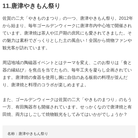
11.唐津やきもん祭り
佐賀の二大「やきものまつり」の一つ、唐津やきもん祭り。2012年
から始まり、毎年ゴールデンウィークに唐津市内中心地で開催され
ています。唐津焼は茶人や江戸期の庶民にも愛されてきました。そ
の魅力は素朴でざっくりとした土の風合い！全国から焼物ファンや
観光客が訪れています。
周辺地域の陶磁器イベントとはテーマを変え、このお祭りは「食と
器の縁結び」を焦点を当てたもの。毎年工夫を凝らし企画されてい
ます。唐津焼の食器を使用し腕に自信のある板前の料理が並んだ
り、唐津焼と料理のコラボが楽しめますよ。
また、ゴールデンウィークは佐賀の二大「やきものまつり」のもう
一方、有田陶器市も開催されています。せっかくなので唐津焼と有
田焼、両方はしごして焼物観光をしてみてはいかがでしょうか？
名称：唐津やきもん祭り