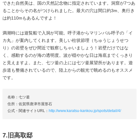
できた自然美は、国の天然記念物に指定されています。洞窟が7つあ
ることからその名がつけられました。最大の穴は間口約3m、奥行き
は約110mもあるんですよ！
満潮時には遊覧船で入洞が可能。呼子港からマリンパル呼子の「イ
カ丸」が案内してくれます。美しい柱状節理（ちゅうじょうせつ
り）の岩壁をぜひ間近で観察しちゃいましょう！岩壁だけではな
く、感動するのが海の透明度。波が穏やかな日は海底までくっきり
と見えますよ。また、七ツ釜の上には七ツ釜展望所があります。遊
歩道も整備されているので、陸上からの観光で眺めるのもオススメ
です。
名称：七ツ釜
住所：佐賀県唐津市屋形石
公式・関連サイトURL：
http://www.karatsu-kankou.jp/spots/detail/4/
7.旧高取邸