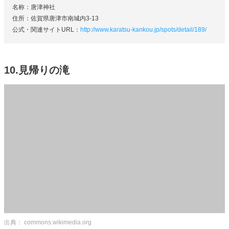
名称：唐津神社
住所：佐賀県唐津市南城内3-13
公式・関連サイトURL：
http://www.karatsu-kankou.jp/spots/detail/189/
10.見帰りの滝
出典： commons.wikimedia.org