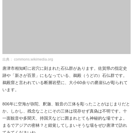
出典： commons.wikimedia.org
唐津市相知町に岩穴に刻まれた石仏群があります。佐賀県の指定史
跡や「新さが百景」にもなっている、鵜殿（うどの）石仏群です。
鵜殿窟と言われている断層岩壁に、大小60余りの磨崖仏が彫られて
います。
806年に空海が弥陀、釈迦、観音の三体を彫ったことがはじまりだと
か。しかし、残念なことにその三体は現存せず真偽は不明です。十
一面観音や多聞天、持国天などに囲まれとても神秘的な場ですよ。
まるでアジアの密林？と錯覚してしまいそうな場をぜひ唐津で訪れ
てみてくださいね。