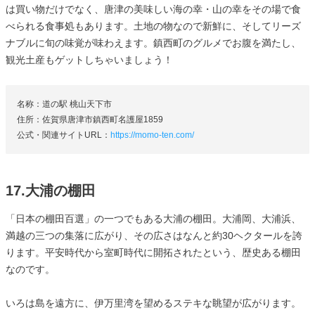
は買い物だけでなく、唐津の美味しい海の幸・山の幸をその場で食
べられる食事処もあります。土地の物なので新鮮に、そしてリーズ
ナブルに旬の味覚が味わえます。鎮西町のグルメでお腹を満たし、
観光土産もゲットしちゃいましょう！
名称：道の駅 桃山天下市
住所：佐賀県唐津市鎮西町名護屋1859
公式・関連サイトURL：
https://momo-ten.com/
17.大浦の棚田
「日本の棚田百選」の一つでもある大浦の棚田。大浦岡、大浦浜、
満越の三つの集落に広がり、その広さはなんと約30ヘクタールを誇
ります。平安時代から室町時代に開拓されたという、歴史ある棚田
なのです。
いろは島を遠方に、伊万里湾を望めるステキな眺望が広がります。