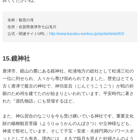
みてくださいね。
名称：観音の滝
住所：佐賀県唐津市七山滝川
公式・関連サイトURL：
http://www.karatsu-kankou.jp/spots/detail/63/
15.鏡神社
唐津市、鏡山の麓にある鏡神社。松浦地方の総社として松浦三社の
一位に列せられ、人々から尊び崇められてきました。歴史はとても
古く唐津で最古の神社で、神功皇后（じんぐうこうごう）が戦の祈
願のため祠を建てたのが始まりといわれています。平安時代に著さ
れた『源氏物語』にも登場するほど。
また、神仏習合のなごりを今も受け継いでいる神社です。重要文化
財の楊柳観音菩薩（ようりゅうかんのんぼさつ）や立神様なども、
神道で祭祀しています。そして子宝・安産・夫婦円満のパワースポ
ットとしても有名。境内には、まるで臨月を迎えた妊婦さんのよう