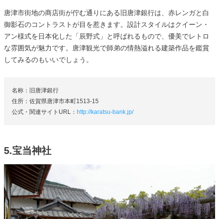
唐津市街地の商店街が佇む通りにある旧唐津銀行は、赤レンガと白
御影石のコントラストが目を惹きます。設計スタイルはクイーン・
アン様式を日本化した「辰野式」と呼ばれるもので、優美でレトロ
な雰囲気が魅力です。唐津観光で師弟の情熱溢れる建築作品を鑑賞
してみるのもいいでしょう。
名称：旧唐津銀行
住所：佐賀県唐津市本町1513-15
公式・関連サイトURL：
http://karatsu-bank.jp/
5.宝当神社