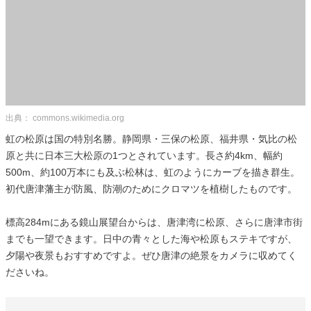
出典： commons.wikimedia.org
虹の松原は国の特別名勝。静岡県・三保の松原、福井県・気比の松
原と共に日本三大松原の1つとされています。長さ約4km、幅約
500m、約100万本にも及ぶ松林は、虹のようにカーブを描き群生。
初代唐津藩主が防風、防潮のためにクロマツを植樹したものです。
標高284mにある鏡山展望台からは、唐津湾に松原、さらに唐津市街
までも一望できます。日中の青々とした海や松原もステキですが、
夕陽や夜景もおすすめですよ。ぜひ唐津の絶景をカメラに収めてく
ださいね。