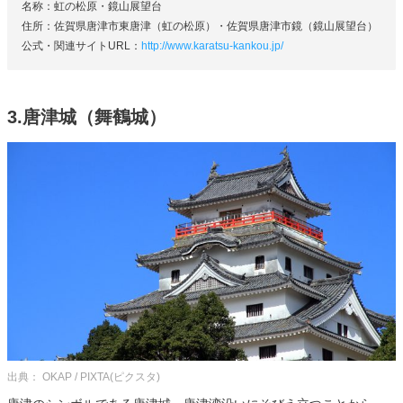
名称：虹の松原・鏡山展望台
住所：佐賀県唐津市東唐津（虹の松原）・佐賀県唐津市鏡（鏡山展望台）
公式・関連サイトURL：
http://www.karatsu-kankou.jp/
3.唐津城（舞鶴城）
出典： OKAP / PIXTA(ピクスタ)