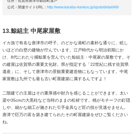
住所：佐賀県唐津市鎮西町波戸
公式・関連サイトURL：
http://www.karatsu-kankou.jp/spots/detail/49/
13.鯨組主 中尾家屋敷
イカ漁で有名な唐津市の呼子。のどかな港町の素朴な通りに、眩し
いほどの白壁の建物が佇んでいます。江戸時代から明治初期にか
け、8代にわたり捕鯨業を営んでいた鯨組主・中尾家の屋敷です。そ
の建屋は佐賀県の重要文化財。県が指定する「22世紀に残す佐賀県
遺産」に、そして唐津市の景観重要建造物にもなっています。中尾
家屋敷は九州でも最も古い町屋建築に属するんですよ！
二階建ての主屋はその重厚感や財力を感じることができます。太い
梁や35cmの大黒柱など当時のままの松材です。桃がモチーフの釘隠
しや、細かな細工が施された引手金具など匠の技が見逃せません。
唐津で巨万の富を築き建てられたその町屋建築をぜひご覧ください
ね。