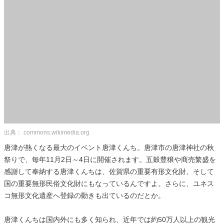
出典： commons.wikimedia.org
唐津が熱くなる最大のイベント唐津くんち。唐津市の唐津神社の秋
祭りで、毎年11月2日～4日に開催されます。五穀豊穣や商売繁盛を
感謝して奉納する唐津くんちは、佐賀県の重要有形文化財、そして
国の重要無形民俗文化財にもなっているんですよ。さらに、ユネス
コ無形文化遺産へ登録の動きも出ているのだとか。
唐津くんちは国内外にも多く知られ、近年では約50万人以上の観光