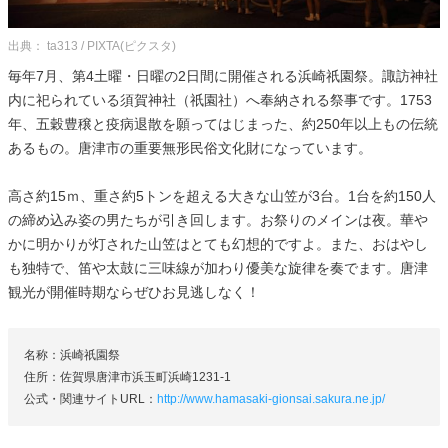
出典： ta313 / PIXTA(ピクスタ)
毎年7月、第4土曜・日曜の2日間に開催される浜崎祇園祭。諏訪神社
内に祀られている須賀神社（祇園社）へ奉納される祭事です。1753
年、五穀豊穣と疫病退散を願ってはじまった、約250年以上もの伝統
あるもの。唐津市の重要無形民俗文化財になっています。
高さ約15ｍ、重さ約5トンを超える大きな山笠が3台。1台を約150人
の締め込み姿の男たちが引き回します。お祭りのメインは夜。華や
かに明かりが灯された山笠はとても幻想的ですよ。また、おはやし
も独特で、笛や太鼓に三味線が加わり優美な旋律を奏でます。唐津
観光が開催時期ならぜひお見逃しなく！
名称：浜崎祇園祭
住所：佐賀県唐津市浜玉町浜崎1231-1
公式・関連サイトURL：
http://www.hamasaki-gionsai.sakura.ne.jp/