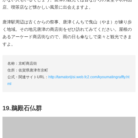
店、喫茶店など懐かしい風景に出会えますよ。
唐津駅周辺は古くからの祭事、唐津くんちで曳山（やま）が練り歩
く地域。その地元唐津の商店街をぜひ訪れてみてください。屋根の
あるアーケード商店街なので、雨の日も傘なしで楽々と観光できま
すよ。
名称：京町商店街
住所：佐賀県唐津市京町
公式・関連サイトURL：
http://tamatorijisi.web.fc2.com/kyoumatingraffty.ht
ml
19.鵜殿石仏群