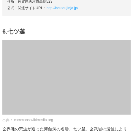
住所：佐賀県唐津市高島523
公式・関連サイトURL：
http://houtoujinja.jp/
6.七ツ釜
出典： commons.wikimedia.org
玄界灘の荒波が造った海蝕洞の名勝、七ツ釜。玄武岩の浸蝕により