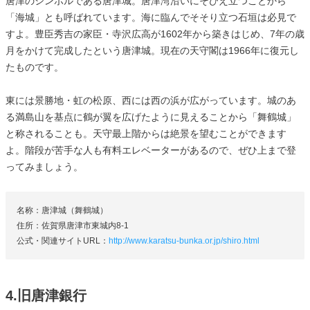
唐津のシンボルである唐津城。唐津湾沿いにそびえ立つことから
「海城」とも呼ばれています。海に臨んでそそり立つ石垣は必見で
すよ。豊臣秀吉の家臣・寺沢広高が1602年から築きはじめ、7年の歳
月をかけて完成したという唐津城。現在の天守閣は1966年に復元し
たものです。
東には景勝地・虹の松原、西には西の浜が広がっています。城のあ
る満島山を基点に鶴が翼を広げたように見えることから「舞鶴城」
と称されることも。天守最上階からは絶景を望むことができます
よ。階段が苦手な人も有料エレベーターがあるので、ぜひ上まで登
ってみましょう。
名称：唐津城（舞鶴城）
住所：佐賀県唐津市東城内8-1
公式・関連サイトURL：
http://www.karatsu-bunka.or.jp/shiro.html
4.旧唐津銀行