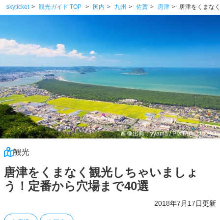
skyticket
観光ガイド TOP
国内
九州
佐賀
唐津
唐津をくまなく
画像出典：yyama / PIXTA(ピクスタ)
観光
唐津をくまなく観光しちゃいましょ
う！定番から穴場まで40選
2018年7月17日更新