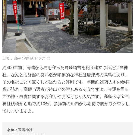
出典： stey / PIXTA(ピクスタ)
約400年前、海賊から島を守った野崎綱吉を祀り建立された宝当神
社。なんとも縁起の良い名が印象的な神社は唐津湾の高島にあり、
その名のごとく宝くじが当たると評判です。年間約20万人もの参拝
客が訪れ、高額当選者が続出との噂もあるそうですよ。金運を司る
西の神・白虎に関するお守りやおみくじが人気です。高島へは宝当
神社桟橋から船で約10分。参拝前の船内から期待で胸がワクワクし
てしまいますよ。
名称：宝当神社