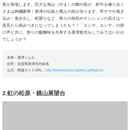
客が来場します。巨大な曳山（やま）の鯛や龍が、町中を練り歩く
さまは絢爛豪華！唐津の伝統と職人の技が光ります。宵ヤマや曳き
込み・曳き出し、町廻りなど、祭りの熱気やテンションの高さは一
度見たら病みつきになってしまうかも？！「エンヤ、エンヤ」の掛
け声と共に、祭りの醍醐味を共有する唐津観光をしてみてはいかが
でしょうか？
名称：唐津くんち
住所：佐賀県唐津市内各地
公式・関連サイトURL：
http://www.karatsu-kankou.jp/feature/
2.虹の松原・鏡山展望台