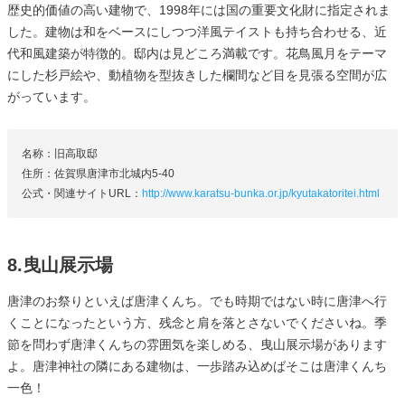
歴史的価値の高い建物で、1998年には国の重要文化財に指定されま
した。建物は和をベースにしつつ洋風テイストも持ち合わせる、近
代和風建築が特徴的。邸内は見どころ満載です。花鳥風月をテーマ
にした杉戸絵や、動植物を型抜きした欄間など目を見張る空間が広
がっています。
名称：旧高取邸
住所：佐賀県唐津市北城内5-40
公式・関連サイトURL：
http://www.karatsu-bunka.or.jp/kyutakatoritei.html
8.曳山展示場
唐津のお祭りといえば唐津くんち。でも時期ではない時に唐津へ行
くことになったという方、残念と肩を落とさないでくださいね。季
節を問わず唐津くんちの雰囲気を楽しめる、曳山展示場があります
よ。唐津神社の隣にある建物は、一歩踏み込めばそこは唐津くんち
一色！