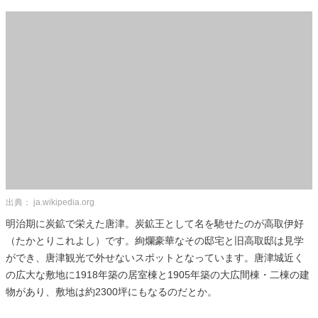
出典： ja.wikipedia.org
明治期に炭鉱で栄えた唐津。炭鉱王として名を馳せたのが高取伊好
（たかとりこれよし）です。絢爛豪華なその邸宅と旧高取邸は見学
ができ、唐津観光で外せないスポットとなっています。唐津城近く
の広大な敷地に1918年築の居室棟と1905年築の大広間棟・二棟の建
物があり、敷地は約2300坪にもなるのだとか。