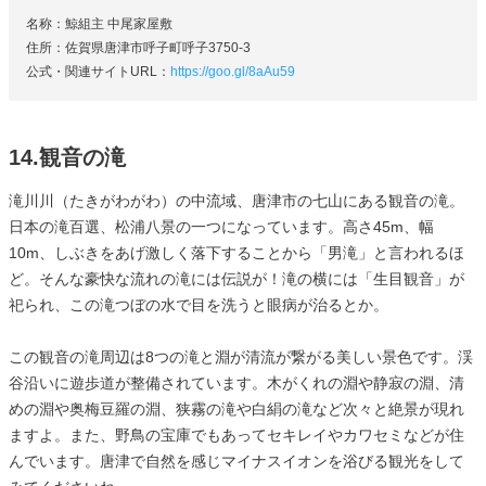
名称：鯨組主 中尾家屋敷
住所：佐賀県唐津市呼子町呼子3750-3
公式・関連サイトURL：
https://goo.gl/8aAu59
14.観音の滝
滝川川（たきがわがわ）の中流域、唐津市の七山にある観音の滝。
日本の滝百選、松浦八景の一つになっています。高さ45m、幅
10m、しぶきをあげ激しく落下することから「男滝」と言われるほ
ど。そんな豪快な流れの滝には伝説が！滝の横には「生目観音」が
祀られ、この滝つぼの水で目を洗うと眼病が治るとか。
この観音の滝周辺は8つの滝と淵が清流が繋がる美しい景色です。渓
谷沿いに遊歩道が整備されています。木がくれの淵や静寂の淵、清
めの淵や奥梅豆羅の淵、狭霧の滝や白絹の滝など次々と絶景が現れ
ますよ。また、野鳥の宝庫でもあってセキレイやカワセミなどが住
んでいます。唐津で自然を感じマイナスイオンを浴びる観光をして