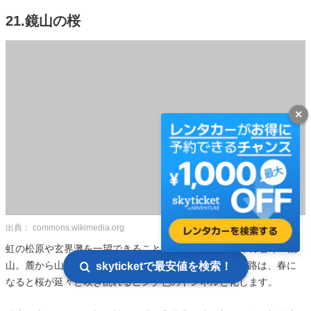
21.鏡山の桜
✕
出典： commons.wikimedia.org
虹の松原や玄界灘を一望できることでとても有名な唐津の名峰・鏡
山。麓から山頂までつづら折りに続いていく約5kmの道路は、春に
skyticketで最安値を検索！
なると桜が延々と咲き乱れるピンク色のトンネルと化します。