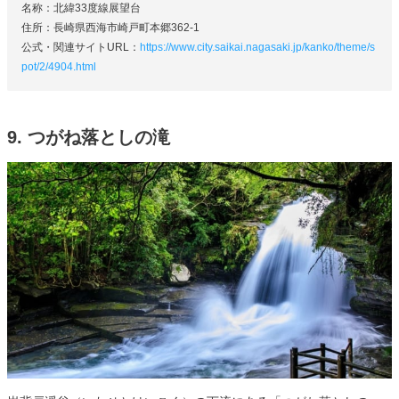
名称：北緯33度線展望台
住所：長崎県西海市崎戸町本郷362-1
公式・関連サイトURL：
https://www.city.saikai.nagasaki.jp/kanko/theme/s
pot/2/4904.html
9. つがね落としの滝