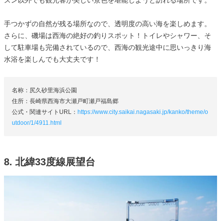
ズン以外でも観光客が美しい景色を堪能しようと訪れる場所です。
手つかずの自然が残る場所なので、透明度の高い海を楽しめます。
さらに、磯場は西海の絶好の釣りスポット！トイレやシャワー、そ
して駐車場も完備されているので、西海の観光途中に思いっきり海
水浴を楽しんでも大丈夫です！
名称：尻久砂里海浜公園
住所：長崎県西海市大瀬戸町瀬戸福島郷
公式・関連サイトURL：
https://www.city.saikai.nagasaki.jp/kanko/theme/o
utdoor/1/4911.html
8. 北緯33度線展望台