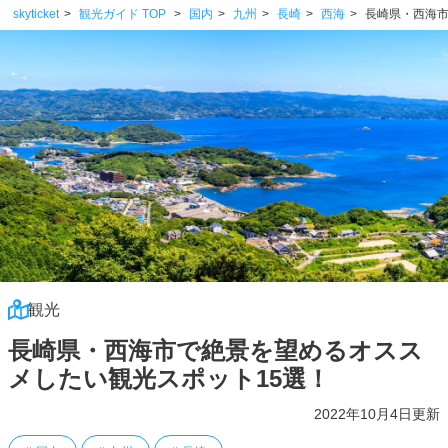
skyticket
観光ガイド TOP
国内
九州
長崎
西海
長崎県・西海市
観光
長崎県・西海市で絶景を望めるオスス
メしたい観光スポット15選！
2022年10月4日更新