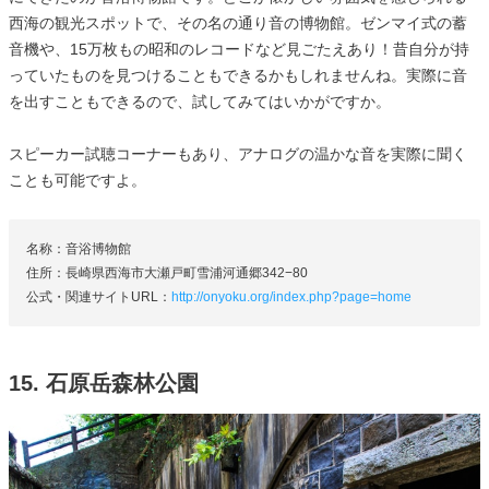
西海の観光スポットで、その名の通り音の博物館。ゼンマイ式の蓄
音機や、15万枚もの昭和のレコードなど見ごたえあり！昔自分が持
っていたものを見つけることもできるかもしれませんね。実際に音
を出すこともできるので、試してみてはいかがですか。
スピーカー試聴コーナーもあり、アナログの温かな音を実際に聞く
ことも可能ですよ。
名称：音浴博物館
住所：長崎県西海市大瀬戸町雪浦河通郷342−80
公式・関連サイトURL：
http://onyoku.org/index.php?page=home
15. 石原岳森林公園