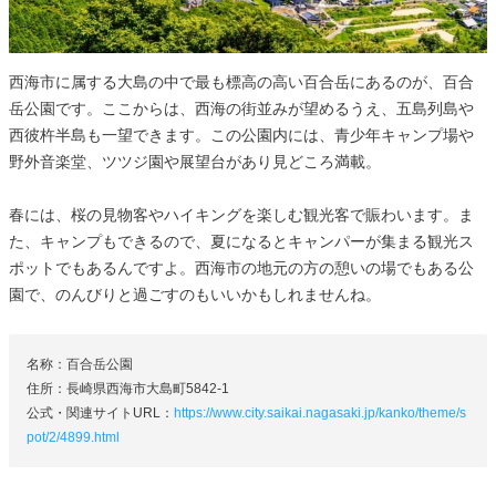
西海市に属する大島の中で最も標高の高い百合岳にあるのが、百合
岳公園です。ここからは、西海の街並みが望めるうえ、五島列島や
西彼杵半島も一望できます。この公園内には、青少年キャンプ場や
野外音楽堂、ツツジ園や展望台があり見どころ満載。
春には、桜の見物客やハイキングを楽しむ観光客で賑わいます。ま
た、キャンプもできるので、夏になるとキャンパーが集まる観光ス
ポットでもあるんですよ。西海市の地元の方の憩いの場でもある公
園で、のんびりと過ごすのもいいかもしれませんね。
名称：百合岳公園
住所：長崎県西海市大島町5842-1
公式・関連サイトURL：
https://www.city.saikai.nagasaki.jp/kanko/theme/s
pot/2/4899.html