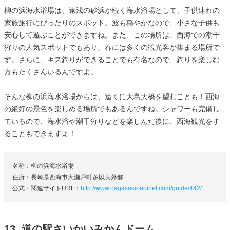
柳の浜海水浴場は、遠浅の砂浜が続く海水浴場として、子供連れの
家族旅行にぴったりのスポット。波も穏やかなので、小さな子供も
安心して遊ぶことができますね。また、この場所は、西海での潮干
狩りの人気スポットでもあり、春には多くの観光客が集まる場所で
す。さらに、キス釣りができることでも有名なので、釣りを楽しむ
方もたくさんいるんですよ。
そんな柳の浜海水浴場からは、遠くに大島大橋を望むことも！西海
の絶好の景色を楽しめる場所でもあるんですね。シャワーも完備し
ているので、海水浴や潮干狩りなどを楽しんだ後に、西海観光をす
ることもできますよ！
名称：柳の浜海水浴場
住所：長崎県西海市大瀬戸町多以良外郷
公式・関連サイトURL：
http://www.nagasaki-tabinet.com/guide/442/
13. 道の駅さいかいみかんドーム