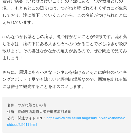
岩背戸渓谷（いわせとけいこく）の下流にある「つがね落としの
滝」。もともとこの辺りには、つがねと呼ばれるもくずカニが生息
しており、滝に落下していくことから、この名前がつけられたと伝
えられています。
soんなつがね落としの滝は、滝つぼがないことが特徴です。流れ落
ちる水は、滝の下にある大きな石へぶつかることで水しぶきが飛び
散ります。その姿はなかなかの迫力があるので、ぜひ間近で見てみ
ましょう！
さらに、周辺にある小さなトンネルを抜けるとそこは絶好のハイキ
ングスポット！夏でも涼しいと評判の場所なので、西海を訪れる際
には併せて観光することをオススメします。
名称：つがね落としの滝
住所：長崎県西海市大瀬戸町雪浦河通郷
公式・関連サイトURL：
https://www.city.saikai.nagasaki.jp/kanko/theme/o
utdoor/2/5611.html