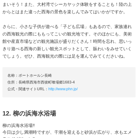
まいそう！また、大村湾でシーカヤック体験をすることも！陸の上
からとはまた違った西海の景色を楽しんでみてはいかがですか。
さらに、小さな子供が遊べる「子ども広場」もあるので、家族連れ
の西海観光の際にももってこいの観光地です。そのほかにも、美術
館や産直市場などの観光施設が盛りだくさん！時間を忘れ、思いっ
きり遊べる西海の新しい観光スポットとして、賑わいをみせていく
でしょう。ぜひ、西海観光の際には足を運んでみてくださいね。
名称：ポートホールン長崎
住所：長崎県西海市西彼町喰場郷1683-4
公式・関連サイトURL：
http://www.phn.jp/
12. 柳の浜海水浴場
柳の浜海水浴場‼︎
今日は少し満潮時ですが、干潮を迎えると砂浜が広がり、水もエメ