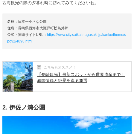
西海観光の際の夕暮れ時に訪れてみてくださいね。
名称：日本一小さな公園
住所：長崎県西海市大瀬戸町松島外郷
公式・関連サイトURL：
https://www.city.saikai.nagasaki.jp/kanko/theme/s
pot/2/4898.html
こちらもオススメ！
【長崎観光】最新スポットから世界遺産まで！
異国情緒と絶景を巡る38選
2. 伊佐ノ浦公園