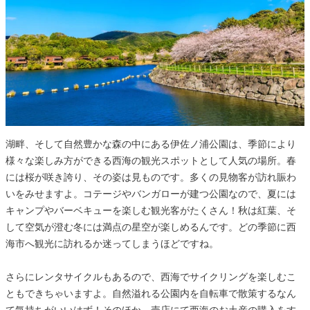
湖畔、そして自然豊かな森の中にある伊佐ノ浦公園は、季節により
様々な楽しみ方ができる西海の観光スポットとして人気の場所。春
には桜が咲き誇り、その姿は見ものです。多くの見物客が訪れ賑わ
いをみせますよ。コテージやバンガローが建つ公園なので、夏には
キャンプやバーベキューを楽しむ観光客がたくさん！秋は紅葉、そ
して空気が澄む冬には満点の星空が楽しめるんです。どの季節に西
海市へ観光に訪れるか迷ってしまうほどですね。
さらにレンタサイクルもあるので、西海でサイクリングを楽しむこ
ともできちゃいますよ。自然溢れる公園内を自転車で散策するなん
て気持ちがいいはず！そのほか、売店にて西海のお土産の購入をす