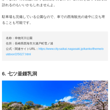
訪れるのもいいかもしれませんよ。
駐車場も完備している公園なので、車での西海観光の途中に立ち寄
ることも可能です。
名称：幸物河川公園
住所：長崎県西海市大瀬戸町雪ノ浦
公式・関連サイトURL：
https://www.city.saikai.nagasaki.jp/kanko/theme/o
utdoor/2/5027.html
6. 七ツ釜鍾乳洞