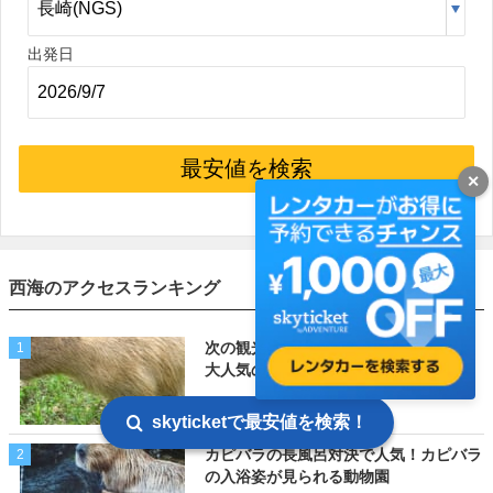
出発日
最安値を検索
✕
西海のアクセスランキング
次の観光は長崎バイオパークで決まり｜
1
大人気のカピパラに会おう！
skyticketで最安値を検索！
カピバラの長風呂対決で人気！カピバラ
2
の入浴姿が見られる動物園