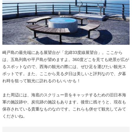
崎戸島の最先端にある展望台が「北緯33度線展望台」。ここから
は、五島列島や平戸島が望めますよ。360度どこを見ても絶景が広が
るスポットなので、西海の観光の際には、ぜひ足を運びたい観光ス
ポットです。また、ここから見る夕日は美しいと評判なので、夕暮
れ時を狙って観光に訪れるのもいいかも！
また周辺には、海底のスクリュー音をキャッチするための旧日本海
軍の施設跡や、炭坑跡の施設もあります。後世に残そうと、現在も
保存されている貴重なものなのです。これらも併せて観光してみて
くださいね。