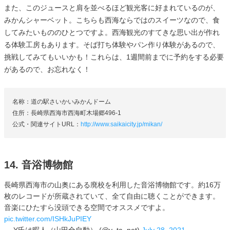
また、このジュースと肩を並べるほど観光客に好まれているのが、
みかんシャーベット。こちらも西海ならではのスイーツなので、食
してみたいもののひとつですよ。西海観光のすてきな思い出が作れ
る体験工房もあります。そば打ち体験やパン作り体験があるので、
挑戦してみてもいいかも！これらは、1週間前までに予約をする必要
があるので、お忘れなく！
名称：道の駅さいかいみかんドーム
住所：長崎県西海市西海町木場郷496-1
公式・関連サイトURL：
http://www.saikaicity.jp/mikan/
14. 音浴博物館
長崎県西海市の山奥にある廃校を利用した音浴博物館です。約16万
枚のレコードが所蔵されていて、全て自由に聴くことができます。
音楽にひたすら没頭できる空間でオススメですよ。
pic.twitter.com/ISHkJuPIEY
— Y氏は暇人（山田全自動） (@y_ta_net)
July 28, 2021