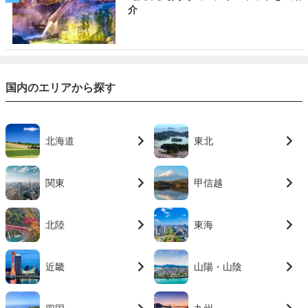
介
国内のエリアから探す
北海道
東北
関東
甲信越
北陸
東海
近畿
山陽・山陰