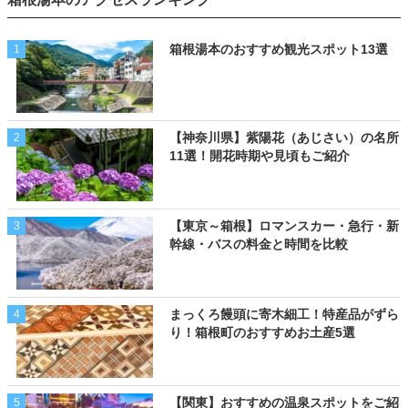
箱根湯本のおすすめ観光スポット13選
1
【神奈川県】紫陽花（あじさい）の名所
2
11選！開花時期や見頃もご紹介
【東京～箱根】ロマンスカー・急行・新
3
幹線・バスの料金と時間を比較
まっくろ饅頭に寄木細工！特産品がずら
4
り！箱根町のおすすめお土産5選
【関東】おすすめの温泉スポットをご紹
5