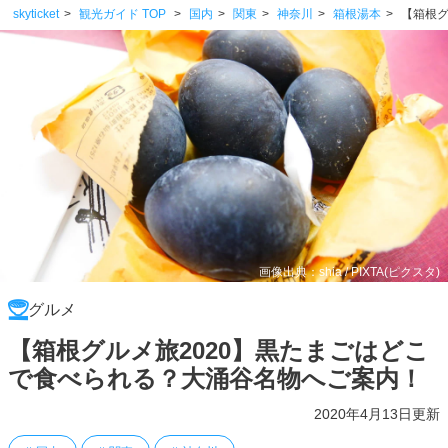
skyticket
観光ガイド TOP
国内
関東
神奈川
箱根湯本
【箱根グ
画像出典：shia / PIXTA(ピクスタ)
グルメ
【箱根グルメ旅2020】黒たまごはどこ
で食べられる？大涌谷名物へご案内！
2020年4月13日更新