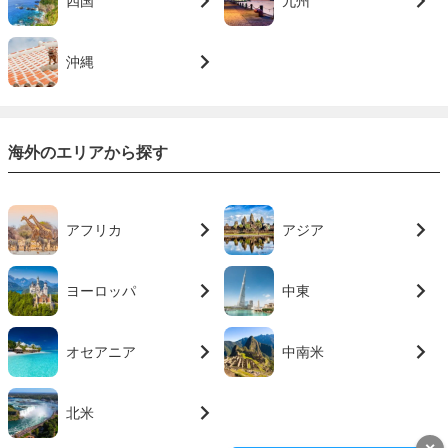
四国
九州
沖縄
海外のエリアから探す
アフリカ
アジア
ヨーロッパ
中東
オセアニア
中南米
北米