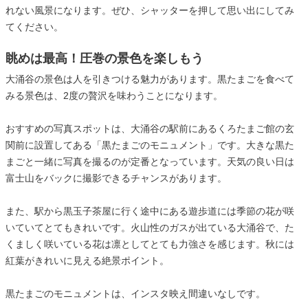
れない風景になります。ぜひ、シャッターを押して思い出にしてみ
てください。
眺めは最高！圧巻の景色を楽しもう
大涌谷の景色は人を引きつける魅力があります。黒たまごを食べて
みる景色は、2度の贅沢を味わうことになります。
おすすめの写真スポットは、大涌谷の駅前にあるくろたまご館の玄
関前に設置してある「黒たまごのモニュメント」です。大きな黒た
まごと一緒に写真を撮るのが定番となっています。天気の良い日は
富士山をバックに撮影できるチャンスがあります。
また、駅から黒玉子茶屋に行く途中にある遊歩道には季節の花が咲
いていてとてもきれいです。火山性のガスが出ている大涌谷で、た
くましく咲いている花は凛としてとても力強さを感じます。秋には
紅葉がきれいに見える絶景ポイント。
黒たまごのモニュメントは、インスタ映え間違いなしです。