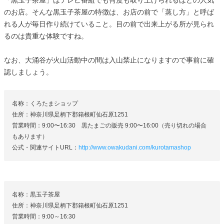
「黒玉子茶屋」はテレビ番組でも何度も取り上げられるほどの人気
のお店。そんな黒玉子茶屋の特徴は、お店の前で「蒸し方」と呼ば
れる人が毎日作り続けていること。目の前で出来上がる所が見られ
るのは貴重な体験ですね。
なお、大涌谷が火山活動中の間は入山禁止になりますので事前に確
認しましょう。
名称：くろたまショップ
住所：神奈川県足柄下郡箱根町仙石原1251
営業時間：9:00〜16:30 黒たまごの販売 9:00〜16:00（売り切れの場合
もあります）
公式・関連サイトURL：
http://www.owakudani.com/kurotamashop
名称：黒玉子茶屋
住所：神奈川県足柄下郡箱根町仙石原1251
営業時間：9:00～16:30