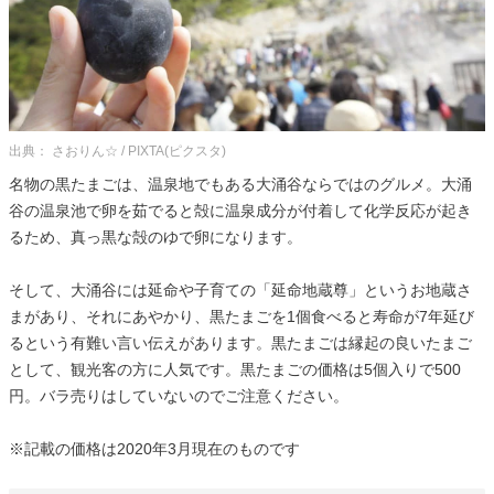
出典： さおりん☆ / PIXTA(ピクスタ)
名物の黒たまごは、温泉地でもある大涌谷ならではのグルメ。大涌
谷の温泉池で卵を茹でると殻に温泉成分が付着して化学反応が起き
るため、真っ黒な殻のゆで卵になります。
そして、大涌谷には延命や子育ての「延命地蔵尊」というお地蔵さ
まがあり、それにあやかり、黒たまごを1個食べると寿命が7年延び
るという有難い言い伝えがあります。黒たまごは縁起の良いたまご
として、観光客の方に人気です。黒たまごの価格は5個入りで500
円。バラ売りはしていないのでご注意ください。
※記載の価格は2020年3月現在のものです