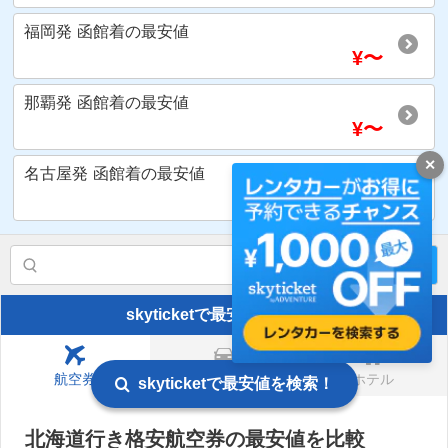
福岡発
函館着
の最安値
¥
〜
那覇発
函館着
の最安値
¥
〜
✕
名古屋発
函館着
の最安値
¥
16,490
〜
検索
skyticketで最安値を確認！
航空券
レンタカー
ホテル
skyticketで最安値を検索！
北海道行き格安航空券の最安値を比較