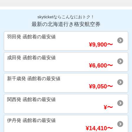
skyticketならこんなにおトク！
最新の北海道行き格安航空券
羽田発
函館着
の最安値
¥
9,900
〜
成田発
函館着
の最安値
¥
6,600
〜
新千歳発
函館着
の最安値
¥
9,050
〜
関西発
函館着
の最安値
¥
〜
伊丹発
函館着
の最安値
¥
14,410
〜