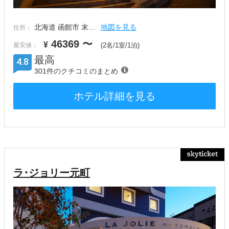
北海道 函館市 末…
地図を見る
住所：
46369
〜
¥
最安値：
(2名/1室/1泊)
最高
4.8
301件のクチコミのまとめ
ホテル詳細を見る
ラ･ジョリー元町