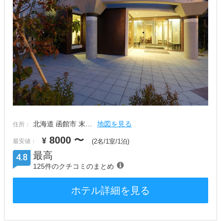
北海道 函館市 末…
地図を見る
住所：
8000
〜
¥
最安値：
(2名/1室/1泊)
最高
4.8
125件のクチコミのまとめ
ホテル詳細を見る