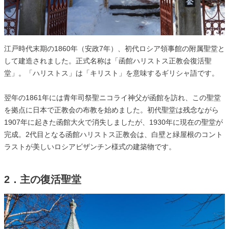
江戸時代末期の1860年（安政7年）、初代ロシア領事館の附属聖堂と
して建造されました。正式名称は「函館ハリストス正教会復活聖
堂」。「ハリストス」は「キリスト」を意味するギリシャ語です。
翌年の1861年には青年司祭聖ニコライ神父が函館を訪れ、この聖堂
を拠点に日本で正教会の布教を始めました。初代聖堂は残念ながら
1907年に起きた函館大火で消失しましたが、1930年に現在の聖堂が
完成。2代目となる函館ハリストス正教会は、白壁と緑屋根のコント
ラストが美しいロシアビザンチン様式の建築物です。
2．主の復活聖堂