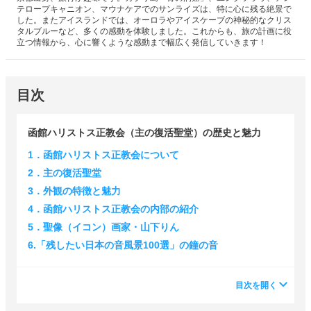
テロープキャニオン、マウナケアでのサンライズは、特に心に残る絶景で
した。またアイスランドでは、オーロラやアイスケーブの神秘的なクリス
タルブルーなど、多くの感動を体験しました。これからも、旅の計画に役
立つ情報から、心に響くような感動まで幅広く発信していきます！
目次
函館ハリストス正教会（主の復活聖堂）の歴史と魅力
1．函館ハリストス正教会について
2．主の復活聖堂
3．外観の特徴と魅力
4．函館ハリストス正教会の内部の紹介
5．聖像（イコン）画家・山下りん
6.「残したい日本の音風景100選」の鐘の音
目次を開く