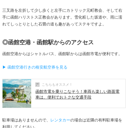
三叉路を左折して少し歩くと左手にカトリック元町教会、そして右
手に函館ハリストス正教会があります。雪化粧した坂道や、雨に濡
れてしっとりとした石畳の道も趣があってステキですよ。
◎函館空港・函館駅からのアクセス
函館空港からはシャトルバス、函館駅からは函館市電が便利です。
▶ 函館空港行きの格安航空券を見る
こちらもオススメ！
函館市電を乗りこなそう！車両も楽しい路面電
車は、便利でおトクな交通手段
駐車場はありませんので、
レンタカー
の場合は近隣の有料駐車場を
利用してください。