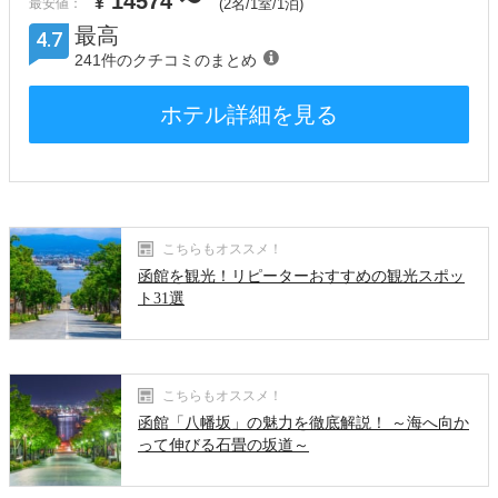
14574
〜
¥
最安値：
(2名/1室/1泊)
最高
4.7
241件のクチコミのまとめ
ホテル詳細を見る
こちらもオススメ！
函館を観光！リピーターおすすめの観光スポッ
ト31選
こちらもオススメ！
函館「八幡坂」の魅力を徹底解説！ ～海へ向か
って伸びる石畳の坂道～