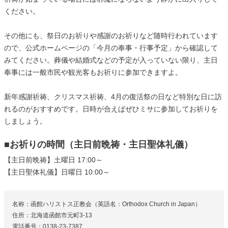
ください。
その他にも、祭日のお祈りや感謝のお祈りなど随時行われています
ので、公式ホームページの「今月の奉事・行事予定」から確認して
みてください。葬儀や結婚式などの予定が入っていない限り、主日
奉事には一般市民や観光客もお祈りに参加できますよ。
新年感謝祈祷、クリスマス祈祷、4月の復活祭の日など特別な日に訪
れるのがおすすめです。日時が合えばぜひミサに参加してお祈りを
しましょう。
■お祈りの時間（主日前晩祷・主日聖体礼儀）
【​主日前晩祷】土曜日 17:00～
【主日聖体礼儀】日曜日 10:00～
名称：函館ハリストス正教会（英語名：Orthodox Church in Japan）
住所：北海道函館市元町3-13
電話番号：0138-23-7387