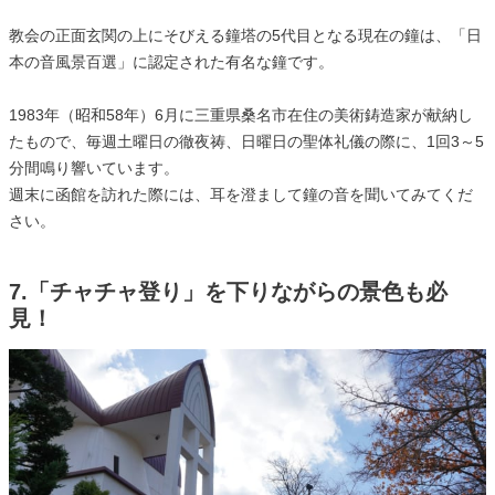
教会の正面玄関の上にそびえる鐘塔の5代目となる現在の鐘は、「日
本の音風景百選」に認定された有名な鐘です。
1983年（昭和58年）6月に三重県桑名市在住の美術鋳造家が献納し
たもので、毎週土曜日の徹夜祷、日曜日の聖体礼儀の際に、1回3～5
分間鳴り響いています。
週末に函館を訪れた際には、耳を澄まして鐘の音を聞いてみてくだ
さい。
7.「チャチャ登り」を下りながらの景色も必
見！