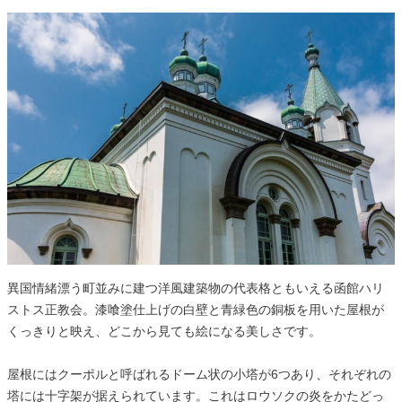
異国情緒漂う町並みに建つ洋風建築物の代表格ともいえる函館ハリ
ストス正教会。漆喰塗仕上げの白壁と青緑色の銅板を用いた屋根が
くっきりと映え、どこから見ても絵になる美しさです。
屋根にはクーポルと呼ばれるドーム状の小塔が6つあり、それぞれの
塔には十字架が据えられています。これはロウソクの炎をかたどっ