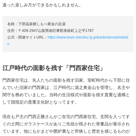
違った楽しみ方ができるかもしれません。
名称：下部温泉郷しもべ黄金の足湯
住所：〒409-2947山梨県南巨摩郡身延町上之平1787
公式・関連サイトURL：
https://www.town.minobu.lg.jp/kanko/annai/midok
o
江戸時代の面影を残す「門西家住宅」
門西家住宅は、先人たちの面影を残す旧家。室町時代から下部に住
んでいた旧家の門西家は、江戸時代に湯之奥金山を管理し、名主や
関守を務めていました。当時の生活様式や面影を残す貴重な遺構と
して国指定の貴重文化財となってます。
現在も戸主の門西正勝さんがご在宅の門西家住宅。玄関を入ってす
ぐの土間にガラスケースがありご先祖が残された骨董品が展示され
ています。他にもかまどや囲炉裏など所狭しと歴史を感じるものが