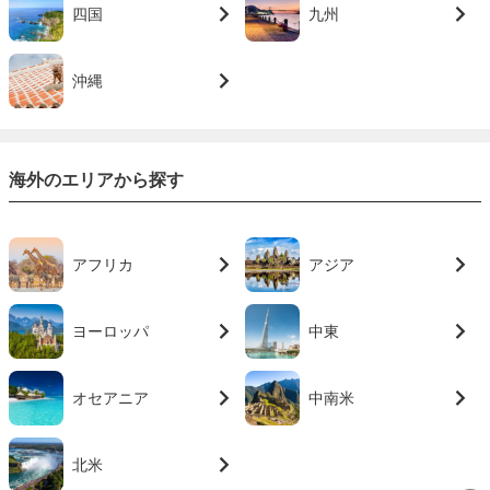
四国
九州
沖縄
海外のエリアから探す
アフリカ
アジア
ヨーロッパ
中東
オセアニア
中南米
北米