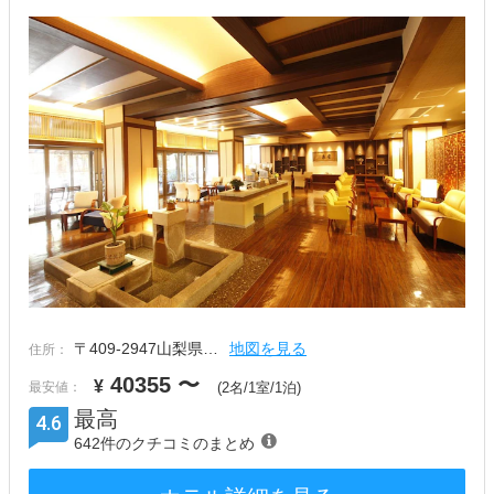
〒409-2947山梨県…
地図を見る
住所：
40355
〜
¥
最安値：
(2名/1室/1泊)
最高
4.6
642件のクチコミのまとめ