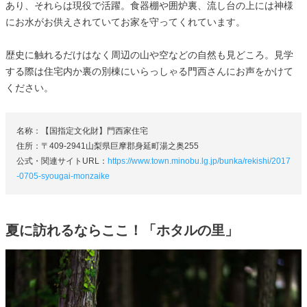
あり、それらは現役で活躍。食器棚や囲炉裏、流し台の上には神様
にお水がお供えされていてお家を守ってくれています。
歴史に触れるだけはなく周辺の山や空などの自然も見どころ。見学
する際は住宅内か裏の別棟にいらっしゃる門西さんにお声をかけて
ください。
名称：【国指定文化財】門西家住宅
住所：〒409-2941山梨県巨摩郡身延町湯之奥255
公式・関連サイトURL：
https://www.town.minobu.lg.jp/bunka/rekishi/2017
-0705-syougai-monzaike
夏に訪れるならここ！「ホタルの里」