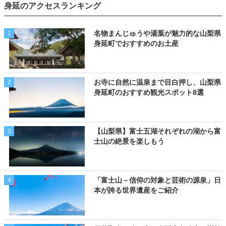
身延のアクセスランキング
名物まんじゅうや湯葉が魅力的な山梨県
1
身延町でおすすめのお土産
お寺に自然に温泉まで目白押し、山梨県
2
身延町のおすすめ観光スポット8選
【山梨県】富士五湖それぞれの湖から富
3
士山の絶景を楽しもう
「富士山－信仰の対象と芸術の源泉」日
4
本が誇る世界遺産をご紹介