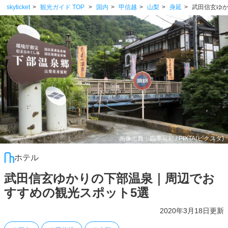
skyticket
観光ガイド TOP
国内
甲信越
山梨
身延
武田信玄ゆ
画像出典：四季写彩 / PIXTA(ピクスタ)
ホテル
武田信玄ゆかりの下部温泉｜周辺でお
すすめの観光スポット5選
2020年3月18日更新