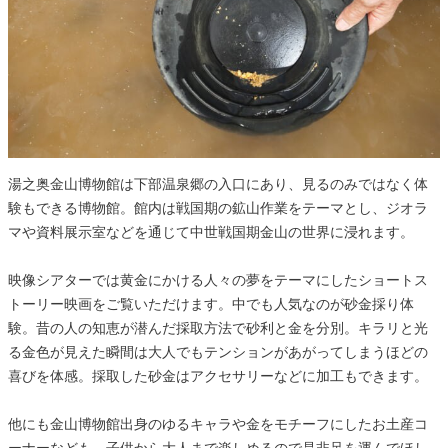
湯之奥金山博物館は下部温泉郷の入口にあり、見るのみではなく体
験もできる博物館。館内は戦国期の鉱山作業をテーマとし、ジオラ
マや資料展示室などを通じて中世戦国期金山の世界に浸れます。
映像シアターでは黄金にかける人々の夢をテーマにしたショートス
トーリー映画をご覧いただけます。中でも人気なのが砂金採り体
験。昔の人の知恵が潜んだ採取方法で砂利と金を分別。キラリと光
る金色が見えた瞬間は大人でもテンションがあがってしまうほどの
喜びを体感。採取した砂金はアクセサリーなどに加工もできます。
他にも金山博物館出身のゆるキャラや金をモチーフにしたお土産コ
ーナーなども。子供から大人まで楽しめるので是非足を運んでほし