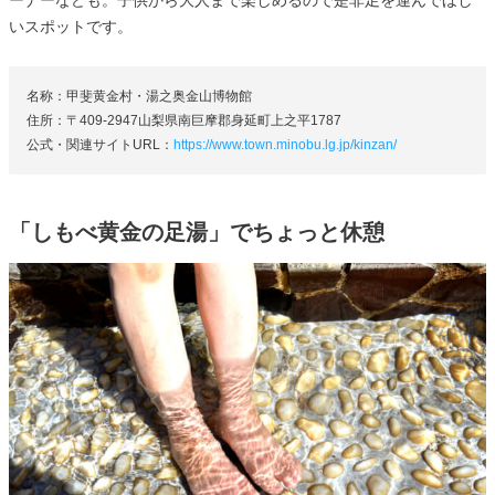
いスポットです。
名称：甲斐黄金村・湯之奥金山博物館
住所：〒409-2947山梨県南巨摩郡身延町上之平1787
公式・関連サイトURL：
https://www.town.minobu.lg.jp/kinzan/
「しもべ黄金の足湯」でちょっと休憩