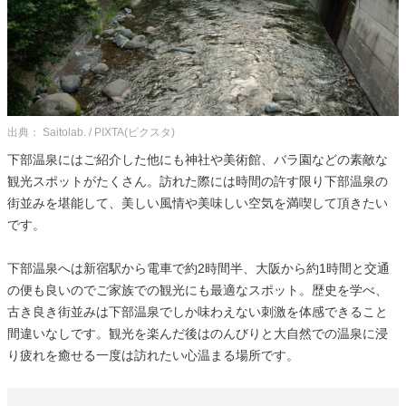
出典： Saitolab. / PIXTA(ピクスタ)
下部温泉にはご紹介した他にも神社や美術館、バラ園などの素敵な
観光スポットがたくさん。訪れた際には時間の許す限り下部温泉の
街並みを堪能して、美しい風情や美味しい空気を満喫して頂きたい
です。
下部温泉へは新宿駅から電車で約2時間半、大阪から約1時間と交通
の便も良いのでご家族での観光にも最適なスポット。歴史を学べ、
古き良き街並みは下部温泉でしか味わえない刺激を体感できること
間違いなしです。観光を楽んだ後はのんびりと大自然での温泉に浸
り疲れを癒せる一度は訪れたい心温まる場所です。