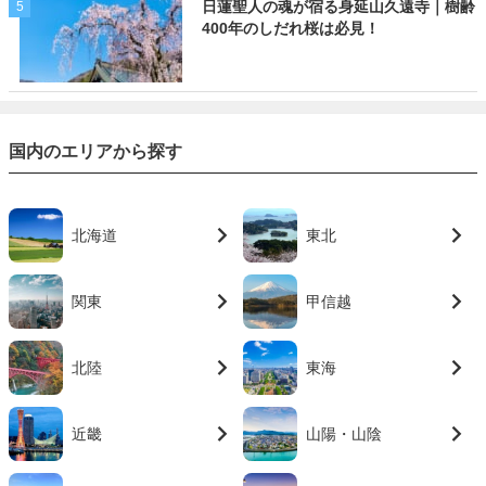
日蓮聖人の魂が宿る身延山久遠寺｜樹齢
5
400年のしだれ桜は必見！
国内のエリアから探す
北海道
東北
関東
甲信越
北陸
東海
近畿
山陽・山陰