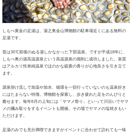
しもべ黄金の足湯は、湯之奥金山博物館の駐車場近くにある無料の
足湯です。
昔は30℃前後のぬる湯しかなかった下部温泉。ですが平成18年に、
しもべ奥の湯高温源泉という高温源泉の堀削に成功しました。泉質
はアルカリ性単純温泉でほのかな硫黄の香りが心地良さを引き立て
ます。
源泉掛け流しで加温や加水、循環を一切行っていないのも温泉好き
にはたまらない特徴。博物館を探索し、歩き疲れた足をのんびりと
癒せます。毎年8月の上旬には「ヤマメ祭り」といって川沿いでヤマ
メの摑み取りをするイベントも開催。その場でヤマメの塩焼きもい
ただけます。
足湯のみでも充分満喫できますがイベントに合わせて訪れても一味