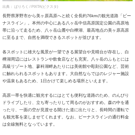
出典： ばりろく / PIXTA(ピクスタ)
長野県茅野市から美ヶ原高原へと続く全長約76kmの観光道路「ビー
ナスライン」。本州の中心にある八ヶ岳中信高原国定公園の高原地
帯に沿って走るため、八ヶ岳山麓や白樺湖、最高地点の美ヶ原高原
に至るまで、自然を満喫できるスポットが並びます。
各スポットに雄大な風景が一望できる展望台や見晴台が存在し、白
樺湖周辺にはレストランや飲食店なども充実。八ヶ岳のふもとには
高級リゾート地、蓼科湖畔あたりには美術館や彫刻公園など、芸術
に触れられるスポットもあります。大自然ならではのレジャー施設
や温泉もあるため、1日かけて楽しめる場所といえます。
高原一帯を快適に観光するにはとても便利な道路のため、のんびり
ドライブしたり、立ち寄ったりして周るのがおすすめ。森の中を通
ったり、一面の空が見渡せる開けた道に出たりと、長時間の運転で
も観光客を楽しませてくれます。なお、ビーナスラインの通行料金
は全線無料となっています。