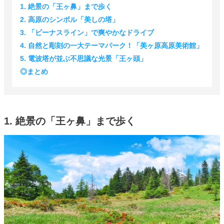
1. 絶景の「王ヶ鼻」まで歩く
2. 高原のシンボル「美しの塔」
3. 「ビーナスライン」で爽やかなドライブ
4. 自然と彫刻の一大テーマパーク！「美ヶ原高原美術館」
5. 電波塔が並ぶ不思議な光景「王ヶ頭」
◎まとめ
1. 絶景の「王ヶ鼻」まで歩く