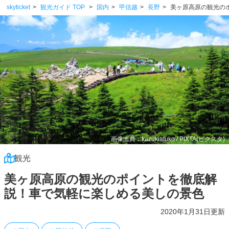
skyticket
観光ガイド TOP
国内
甲信越
長野
美ヶ原高原の観光の
画像出典：kazukiatuko / PIXTA(ピクスタ)
観光
美ヶ原高原の観光のポイントを徹底解
説！車で気軽に楽しめる美しの景色
2020年1月31日更新