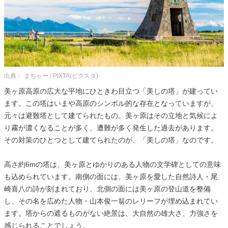
出典： まちゃー / PIXTA(ピクスタ)
美ヶ原高原の広大な平地にひときわ目立つ「美しの塔」が建ってい
ます。この塔はいまや高原のシンボル的な存在となっていますが、
元々は避難塔として建てられたもの。美ヶ原はその立地と気候によ
り霧が濃くなることが多く、遭難が多く発生した過去があります。
その対策のひとつとして建てられたのが、「美しの塔」なのです。
高さ約6mの塔は、美ヶ原とゆかりのある人物の文学碑としての意味
も込められています。南側の面には、美ヶ原を愛した自然詩人・尾
崎喜八の詩が刻まれており、北側の面には美ヶ原の登山道を整備
し、その名を広めた人物・山本俊一翁のレリーフが埋め込まれてい
ます。塔からの遮るものがない絶景は、大自然の雄大さ、力強さを
感じられることでしょう。