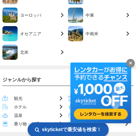
ヨーロッパ
中東
オセアニア
中南米
北米
✕
ジャンルから探す
観光
グルメ
ホテル
アクティビティ
温泉
お土産
乗り物・交通
ハウツー
skyticketで最安値を検索！