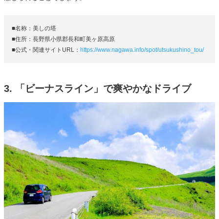
■名称：美しの塔
■住所：長野県小県郡長和町美ヶ原高原
■公式・関連サイトURL：
https://www.nagawa.info/spot/utsukushino_tou/
3. 「ビーナスライン」で爽やかなドライブ