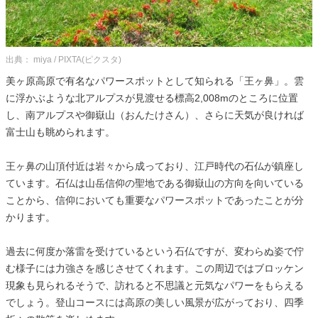
出典： miya / PIXTA(ピクスタ)
美ヶ原高原で有名なパワースポットとして知られる「王ヶ鼻」。雲
に浮かぶような北アルプスが見渡せる標高2,008mのところに位置
し、南アルプスや御嶽山（おんたけさん）、さらに天気が良ければ
富士山も眺められます。
王ヶ鼻の山頂付近は岩々から成っており、江戸時代の石仏が鎮座し
ています。石仏は山岳信仰の聖地である御嶽山の方向を向いている
ことから、信仰においても重要なパワースポットであったことが分
かります。
過去に何度か落雷を受けているという石仏ですが、変わらぬ姿で佇
む様子には力強さを感じさせてくれます。この周辺ではブロッケン
現象も見られるそうで、訪れると不思議と元気なパワーをもらえる
でしょう。登山コースには高原の美しい風景が広がっており、四季