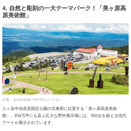
4. 自然と彫刻の一大テーマパーク！「美ヶ原高
原美術館」
出典： tombcastle / PIXTA(ピクスタ)
八ヶ岳中信高原国定公園の北東部に位置する「美ヶ原高原美術
館」。約4万坪にも及ぶ広大な野外展示場には、350点を超える現代
アートが展示されています。