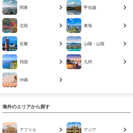
関東
甲信越
北陸
東海
近畿
山陽・山陰
四国
九州
沖縄
海外のエリアから探す
アフリカ
アジア