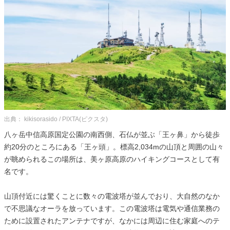
出典： kikisorasido / PIXTA(ピクスタ)
八ヶ岳中信高原国定公園の南西側、石仏が並ぶ「王ヶ鼻」から徒歩
約20分のところにある「王ヶ頭」。標高2,034mの山頂と周囲の山々
が眺められるこの場所は、美ヶ原高原のハイキングコースとして有
名です。
山頂付近には驚くことに数々の電波塔が並んでおり、大自然のなか
で不思議なオーラを放っています。この電波塔は電気や通信業務の
ために設置されたアンテナですが、なかには周辺に住む家庭へのテ